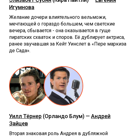
Игумнова
Желание дочери влиятельного вельможи,
мечтающей о гораздо большем, чем светские
вечера, сбывается - она оказывается в гуще
пиратских схваток и споров. Её дублирует актриса,
ранее звучавшая за Кейт Уинслет в «Пере маркиза
де Сада».
Уилл Тёрнер
(Орландо Блум) —
Андрей
Зайцев
Вторая знаковая роль Андрея в дубляжной