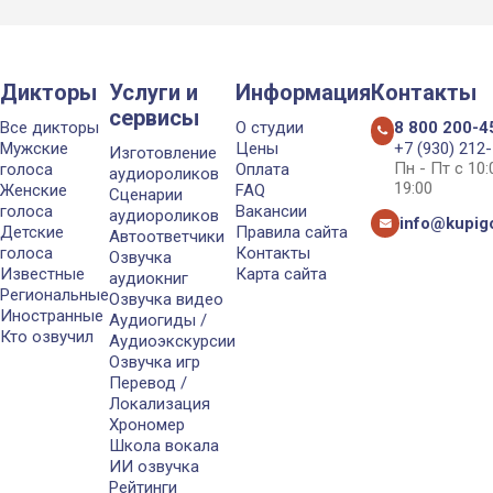
Дикторы
Услуги и
Информация
Контакты
сервисы
Все дикторы
О студии
8 800 200-4
Мужские
Цены
+7 (930) 212
Изготовление
Пн - Пт с 10
голоса
Оплата
аудиороликов
19:00
Женские
FAQ
Сценарии
голоса
Вакансии
аудиороликов
info@kupigo
Детские
Правила сайта
Автоответчики
голоса
Контакты
Озвучка
Известные
Карта сайта
аудиокниг
Региональные
Озвучка видео
Иностранные
Аудиогиды /
Кто озвучил
Аудиоэкскурсии
Озвучка игр
Перевод /
Локализация
Хрономер
Школа вокала
ИИ озвучка
Рейтинги