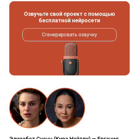
Озвучьте свой проект с помощью
бесплатной нейросети
Сгенерировать озвучку
Элизабет Суонн
(Кира Найтли) —
Евгения