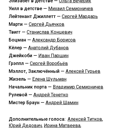
Элизабет в детстве —
Ольга Вечерик
Уилл в детстве —
Михаил Семионичев
Лейтенант Джиллетт —
Сергей Мардарь
Марти —
Сергей Дьячков
Твигг —
Станислав Концевич
Боцман —
Александр Борисов
Кёлер —
Анатолий Дубанов
Джейкоби —
Иван Паршин
Грэппл —
Сергей Воробьёв
Мэллот, Заключённый —
Алексей Гурьев
Жизель —
Елена Шульман
Начальник порта —
Владимир Семионичев
Рулевой —
Андрей Тенетко
Мистер Браун —
Андрей Шамин
Дополнительные голоса:
Алексей Титков
,
Юрий Дедович
,
Ирина Матвеева
,