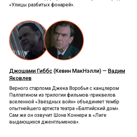
«Улицы разбитых фонарей».
Джошами Гиббс
(Кевин МакНэлли) —
Вадим
Яковлев
Верного старпома Джека Воробья с канцлером
Палпатином из трилогии фильмов-приквелов
вселенной «Звёздных войн» объединяет тембр
опытнейшего артиста театра «Балтийский дом».
Сам же он озвучит Шона Коннери в «Лиге
выдающихся джентльменов».