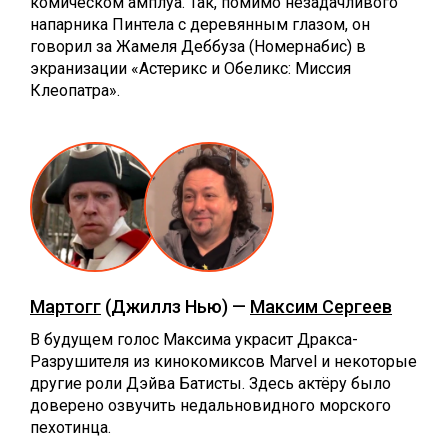
комическом амплуа. Так, помимо незадачливого
напарника Пинтела с деревянным глазом, он
говорил за Жамеля Деббуза (Номернабис) в
экранизации «Астерикс и Обеликс: Миссия
Клеопатра».
Мартогг
(Джиллз Нью) —
Максим Сергеев
В будущем голос Максима украсит Дракса-
Разрушителя из кинокомиксов Marvel и некоторые
другие роли Дэйва Батисты. Здесь актёру было
доверено озвучить недальновидного морского
пехотинца.