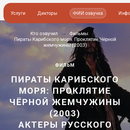
Услуги
Дикторы
ИИ озвучка
Инфо
Кто озвучил
Фильмы
Озвучка видео
Иностранные дикторы
Пираты Карибского моря: Проклятие Чёрной
жемчужины (2003)
Работа с аудио
Русские дикторы
Работа с текстом
Актеры озвучки
ФИЛЬМ
ПИРАТЫ КАРИБСКОГО
Локализация и перевод
Контакты дикторов
МОРЯ: ПРОКЛЯТИЕ
Другие услуги
ИИ голоса
ЧЁРНОЙ ЖЕМЧУЖИНЫ
(2003)
8 800 200-45-51
8 800 200-45-51
Заказать звонок
Заказать звонок
АКТЕРЫ РУССКОГО
—