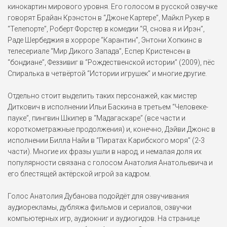
кинокартин мирового уровня. Его голосом в русской озвучке
Майкл О’Лафлин
говорят Брайан Крэнстон в “Джоне Картере”, Майкл Рукер в
Сокровище нации: Книга
Тайн (2007)
“Телепорте”, Роберт Форстер в комедии “Я, снова я и Ирэн”,
Раде Шербеджия в хорроре “Карантин”, Энтони Хопкинс в
Мистер Диткович
телесериале “Мир Дикого Запада”, Еспер Кристенсен в
Человек-паук 3: Враг в
“бондиане”, Феззивиг в “Рождественской истории” (2009), пёс
отражении (2007)
Спиралька в четвёртой “Истории игрушек” и многие другие.
Дэйви Джонс
Отдельно стоит выделить таких персонажей, как мистер
Пираты Карибского моря:
Диткович в исполнении Ильи Баскина в третьем “Человеке-
На краю света (2007)
пауке”, пингвин Шкипер в “Мадагаскаре” (все части и
короткометражные продолжения) и, конечно, Дэйви Джонс в
Энди Харрисон
исполнении Билла Найи в “Пиратах Карибского моря” (2-3
Белый плен (2006)
части). Многие их фразы ушли в народ, и немалая доля их
популярности связана с голосом Анатолия Анатольевича и
его блестящей актёрской игрой за кадром.
Жером Колле
Код Да Винчи (2006)
Голос Анатолия Дубанова подойдёт для озвучивания
аудиорекламы, дубляжа фильмов и сериалов, озвучки
Дэйви Джонс
компьютерных игр, аудиокниг и аудиогидов. На странице
Пираты Карибского моря: