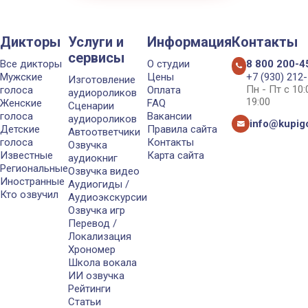
Дикторы
Услуги и
Информация
Контакты
сервисы
Все дикторы
О студии
8 800 200-4
Мужские
Цены
+7 (930) 212
Изготовление
Пн - Пт с 10
голоса
Оплата
аудиороликов
19:00
Женские
FAQ
Сценарии
голоса
Вакансии
аудиороликов
info@kupigo
Детские
Правила сайта
Автоответчики
голоса
Контакты
Озвучка
Известные
Карта сайта
аудиокниг
Региональные
Озвучка видео
Иностранные
Аудиогиды /
Кто озвучил
Аудиоэкскурсии
Озвучка игр
Перевод /
Локализация
Хрономер
Школа вокала
ИИ озвучка
Рейтинги
Статьи