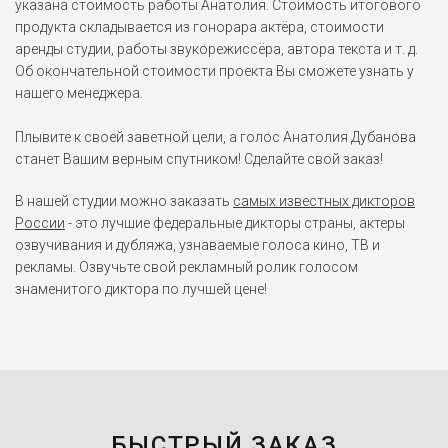
указана стоимость работы Анатолия. Стоимость итогового
Сундук мертвеца (2006)
продукта складывается из гонорара актёра, стоимости
аренды студии, работы звукорежиссёра, автора текста и т. д.
Мистер Уайт
Об окончательной стоимости проекта Вы сможете узнать у
Казино «Рояль» (2006)
нашего менеджера.
Пингвин Шкипер
Плывите к своей заветной цели, а голос Анатолия Дубанова
Мадагаскар (2005)
станет Вашим верным спутником! Сделайте свой заказ!
В нашей студии можно заказать
самых известных дикторов
Дэйв Ньюсом
России
- это лучшие федеральные дикторы страны, актеры
Тайное окно (2004)
озвучивания и дубляжа, узнаваемые голоса кино, ТВ и
рекламы. Озвучьте свой рекламный ролик голосом
знаменитого диктора по лучшей цене!
Фрэнк Харрис
Послезавтра (2004)
БЫСТРЫЙ ЗАКАЗ