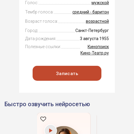
Голос:
мужской
Тембр голоса:
средний - баритон
Возраст голоса:
возрастной
Город:
Санкт-Петербург
Дата рождения:
3 августа 1955
Полезные ссылки:
Кинопоиск
Кино-Театр.ру
Записать
Быстро озвучить нейросетью