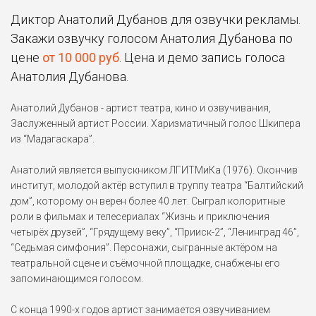
Джон Картер (2012)
Диктор Анатолий Дубанов для озвучки рекламы.
Закажи озвучку голосом Анатолия Дубанова по
Иван Грозный
цене
от 10 000 руб
. Цена и демо запись голоса
Ночь в музее 2 (2009)
Анатолия Дубанова.
Физзивиг
Анатолий Дубанов - артист театра, кино и озвучивания,
Рождественская история
Заслуженный артист России. Харизматичный голос Шкипера
(2009)
из “Мадагаскара”.
Джордж
Анатолий является выпускником ЛГИТМиКа (1976). Окончив
Семь жизней (2008)
институт, молодой актёр вступил в труппу театра “Балтийский
дом”, которому он верен более 40 лет. Сыграл колоритные
роли в фильмах и телесериалах “Жизнь и приключения
Мистер Уайт
четырёх друзей”, “Грядущему веку”, “Прииск-2”, “Ленинград 46”,
Квант милосердия (2008)
“Седьмая симфония”. Персонажи, сыгранные актёром на
театральной сцене и съёмочной площадке, снабжены его
Пингвин Шкипер
запоминающимся голосом.
Мадагаскар 2 (2008)
С конца 1990-х годов артист занимается озвучиванием