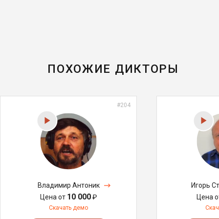
ПОХОЖИЕ ДИКТОРЫ
#204
Владимир Антоник
Игорь С
10 000
Цена от
₽
Цена 
Скачать демо
Скач