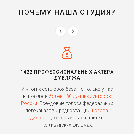
ПОЧЕМУ НАША СТУДИЯ?
1422 ПРОФЕССИОНАЛЬНЫХ АКТЕРА
ДУБЛЯЖА
ь
У многих есть своя база, но только у нас
П
го
вы найдете
более 180 лучших дикторов
России.
Брендовые голоса федеральных
о
телеканалов и радиостанций.
Голоса
дикторов
, которые вы слышите в
п
голливудских фильмах.