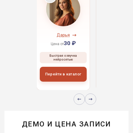
ндрей
Дарья
Даниил
30 ₽
30 ₽
30 
 от
Цена от
Цена от
ая озвучка
Быстрая озвучка
Быстрая озвуч
росетью
нейросетью
нейросетью
и в каталог
Перейти в каталог
Перейти в кат
ДЕМО И ЦЕНА ЗАПИСИ