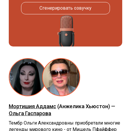
Сгенерировать озвучку
Мортишия Аддамс
(Анжелика Хьюстон) —
Ольга Гаспарова
Тембр Ольги Александровны приобретали многие
легенды мирового кино - от Мишель Пфайффер