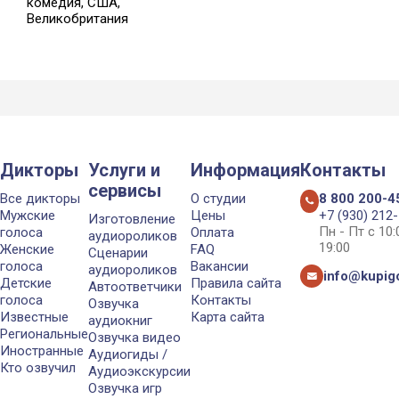
комедия, США,
Великобритания
Дикторы
Услуги и
Информация
Контакты
сервисы
Все дикторы
О студии
8 800 200-4
Мужские
Цены
+7 (930) 212
Изготовление
Пн - Пт с 10
голоса
Оплата
аудиороликов
19:00
Женские
FAQ
Сценарии
голоса
Вакансии
аудиороликов
info@kupigo
Детские
Правила сайта
Автоответчики
голоса
Контакты
Озвучка
Известные
Карта сайта
аудиокниг
Региональные
Озвучка видео
Иностранные
Аудиогиды /
Кто озвучил
Аудиоэкскурсии
Озвучка игр