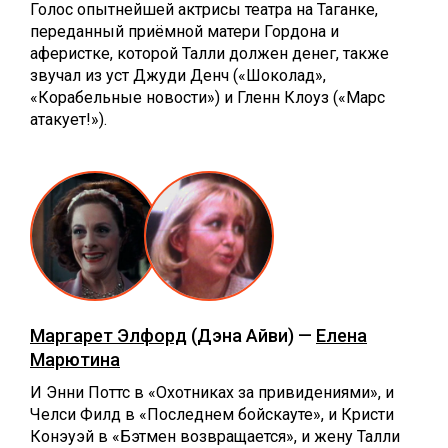
Голос опытнейшей актрисы театра на Таганке,
переданный приёмной матери Гордона и
аферистке, которой Талли должен денег, также
звучал из уст Джуди Денч («Шоколад»,
«Корабельные новости») и Гленн Клоуз («Марс
атакует!»).
Маргарет Элфорд
(Дэна Айви) —
Елена
Марютина
И Энни Поттс в «Охотниках за привидениями», и
Челси Филд в «Последнем бойскауте», и Кристи
Конэуэй в «Бэтмен возвращается», и жену Талли