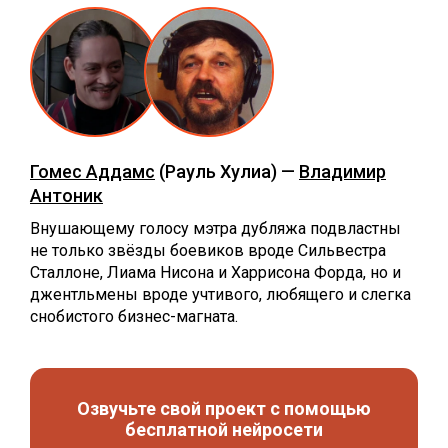
Гомес Аддамс
(Рауль Хулиа) —
Владимир
Антоник
Внушающему голосу мэтра дубляжа подвластны
не только звёзды боевиков вроде Сильвестра
Сталлоне, Лиама Нисона и Харрисона Форда, но и
джентльмены вроде учтивого, любящего и слегка
снобистого бизнес-магната.
Озвучьте свой проект с помощью
бесплатной нейросети