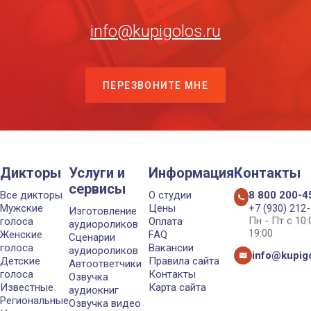
info@kupigolos.ru
ПЕРЕЗВОНИТЕ МНЕ
Дикторы
Услуги и
Информация
Контакты
сервисы
Все дикторы
О студии
8 800 200-4
Мужские
Цены
+7 (930) 212
Изготовление
Пн - Пт с 10
голоса
Оплата
аудиороликов
19:00
Женские
FAQ
Сценарии
голоса
Вакансии
аудиороликов
info@kupigo
Детские
Правила сайта
Автоответчики
голоса
Контакты
Озвучка
Известные
Карта сайта
аудиокниг
Региональные
Озвучка видео