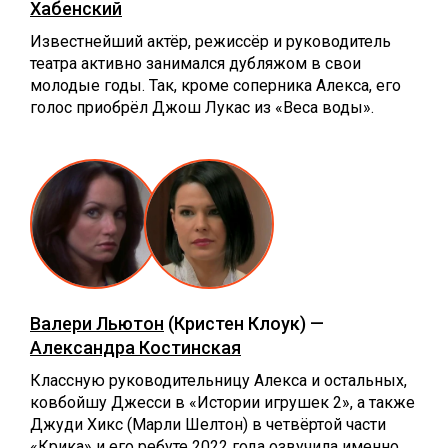
Хабенский
Известнейший актёр, режиссёр и руководитель
театра активно занимался дубляжом в свои
молодые годы. Так, кроме соперника Алекса, его
голос приобрёл Джош Лукас из «Веса воды».
Валери Льютон
(Кристен Клоук) —
Александра Костинская
Классную руководительницу Алекса и остальных,
ковбойшу Джесси в «Истории игрушек 2», а также
Джуди Хикс (Марли Шелтон) в четвёртой части
«Крика» и его ребуте 2022 года озвучила именно