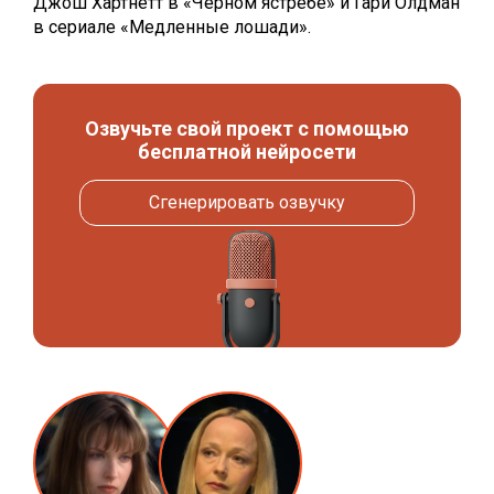
Джош Хартнетт в «Чёрном ястребе» и Гари Олдман
в сериале «Медленные лошади».
Озвучьте свой проект с помощью
бесплатной нейросети
Сгенерировать озвучку