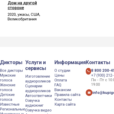
Дом на другой
стороне
2020, ужасы, США,
Великобритания
Дикторы
Услуги и
Информация
Контакты
сервисы
Все дикторы
О студии
8 800 200-4
Мужские
Цены
+7 (930) 212
Изготовление
Пн - Пт с 10
голоса
Оплата
аудиороликов
19:00
Женские
FAQ
Сценарии
голоса
Вакансии
аудиороликов
info@kupigo
Детские
Правила сайта
Автоответчики
голоса
Контакты
Озвучка
Известные
Карта сайта
аудиокниг
Региональные
Озвучка видео
Иностранные