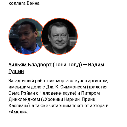
коллега Вэйна.
Уильям Бладворт
(Тони Тодд) —
Вадим
Гущин
Загадочный работник морга озвучен артистом,
имевшим дело с Дж. К. Симмонсом (трилогия
Сэма Рэйми о Человеке-пауке) и Питером
Динклэйджем («Хроники Нарнии: Принц
Каспиан»), а также читавшим текст от автора в
«Амели».