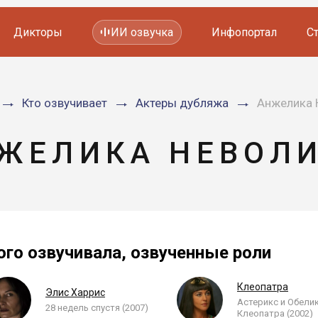
Дикторы
ИИ озвучка
Инфопортал
С
Фильмов и сериалов
Кто озвучивает
Актеры дубляжа
Анжелика 
Мультфильмов
YouTube каналов
Видеорекламы
ЖЕЛИКА НЕВОЛ
ого озвучивала, озвученные роли
Клеопатра
Элис Харрис
Астерикс и Обели
28 недель спустя (2007)
Клеопатра (2002)