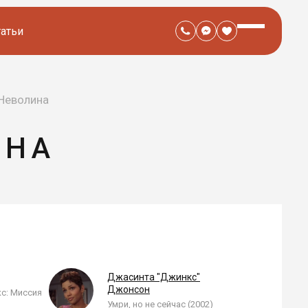
татьи
Неволина
ИНА
Джасинта "Джинкс"
Джонсон
кс: Миссия
Умри, но не сейчас (2002)