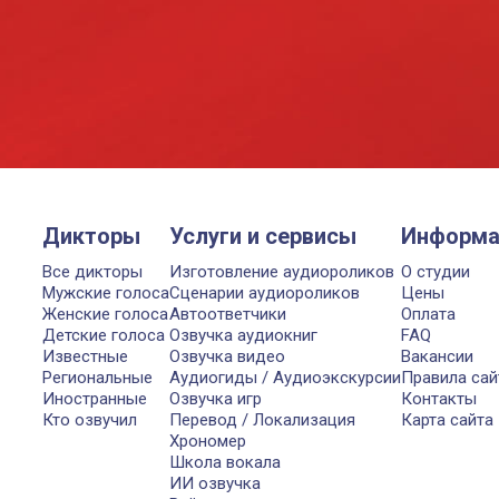
Дикторы
Услуги и сервисы
Информа
Все дикторы
Изготовление аудиороликов
О студии
Мужские голоса
Сценарии аудиороликов
Цены
Женские голоса
Автоответчики
Оплата
Детские голоса
Озвучка аудиокниг
FAQ
Известные
Озвучка видео
Вакансии
Региональные
Аудиогиды / Аудиоэкскурсии
Правила сай
Иностранные
Озвучка игр
Контакты
Кто озвучил
Перевод / Локализация
Карта сайта
Хрономер
Школа вокала
ИИ озвучка