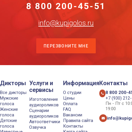
8 800 200-45-51
info@kupigolos.ru
ПЕРЕЗВОНИТЕ МНЕ
Дикторы
Услуги и
Информация
Контакты
сервисы
Все дикторы
О студии
8 800 200-4
Мужские
Цены
+7 (930) 212
Изготовление
Пн - Пт с 10
голоса
Оплата
аудиороликов
19:00
Женские
FAQ
Сценарии
голоса
Вакансии
аудиороликов
info@kupigo
Детские
Правила сайта
Автоответчики
голоса
Контакты
Озвучка
Известные
Карта сайта