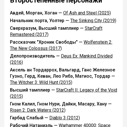
Второстепенные персонажи
Авдей, Морган, Хоган —
Of Ash and Steel (2025)
Начальник порта, Уолтер —
The Sinking City (2019)
Сверхразум, Высший тамплиер —
StarCraft
Remastered (2017)
Рассказчик "Хроник Свободы" —
Wolfenstein 2:
The New Colossus (2017)
Делопроизводитель —
Deus Ex: Mankind Divided
(2016)
Аксель ан Тордаррох, Вальгард, Ганс Железное
Гузно, Герд, Кеван, Лео Рибэ, Матиос, Тордар —
The Witcher 3: Wild Hunt (2015)
Высший тамплиер —
StarCraft II: Legacy of the Void
(2015)
Гном Калил, Гном Нури, Дайки, Масару, Хану —
Risen 2: Dark Waters (2012)
Гарбад Слабый —
Diablo 3 (2012)
Рабочий Натаниэль —
Warhammer 40000: Space