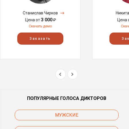
Станислав Чирков
Никит
3 000
Цена от
₽
Цена 
Скачать демо
Скач
Заказать
За
ПОПУЛЯРНЫЕ ГОЛОСА ДИКТОРОВ
МУЖСКИЕ