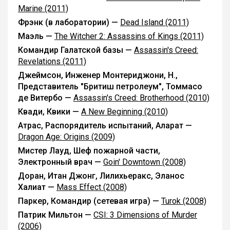
Marine (2011)
Фрэнк (в лаборатории) —
Dead Island (2011)
Маэль —
The Witcher 2: Assassins of Kings (2011)
Командир Галатской базы —
Assassin's Creed:
Revelations (2011)
Джеймсон, Инженер Монтериджони, Н.,
Представитель "Бритиш петролеум", Томмасо
де Витербо —
Assassin's Creed: Brotherhood (2010)
Квади, Квики —
A New Beginning (2010)
Атрас, Распорядитель испытаний, Аларат —
Dragon Age: Origins (2009)
Мистер Лауд, Шеф пожарной части,
Электронный врач —
Goin' Downtown (2008)
Доран, Итан Джонг, Лилихьеракс, Эланос
Халиат —
Mass Effect (2008)
Паркер, Командир (сетевая игра) —
Turok (2008)
Патрик Мильтон —
CSI: 3 Dimensions of Murder
(2006)