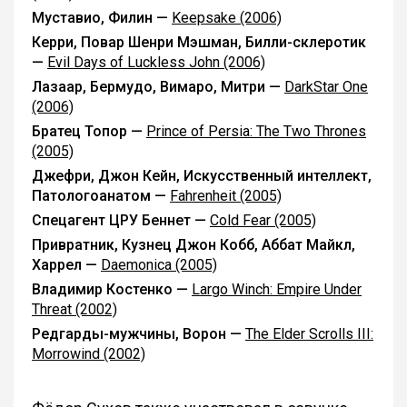
Муставио, Филин —
Keepsake (2006)
Керри, Повар Шенри Мэшман, Билли-склеротик
—
Evil Days of Luckless John (2006)
Лазаар, Бермудо, Вимаро, Митри —
DarkStar One
(2006)
Братец Топор —
Prince of Persia: The Two Thrones
(2005)
Джефри, Джон Кейн, Искусственный интеллект,
Патологоанатом —
Fahrenheit (2005)
Спецагент ЦРУ Беннет —
Cold Fear (2005)
Привратник, Кузнец Джон Кобб, Аббат Майкл,
Харрел —
Daemonica (2005)
Владимир Костенко —
Largo Winch: Empire Under
Threat (2002)
Редгарды-мужчины, Ворон —
The Elder Scrolls III:
Morrowind (2002)