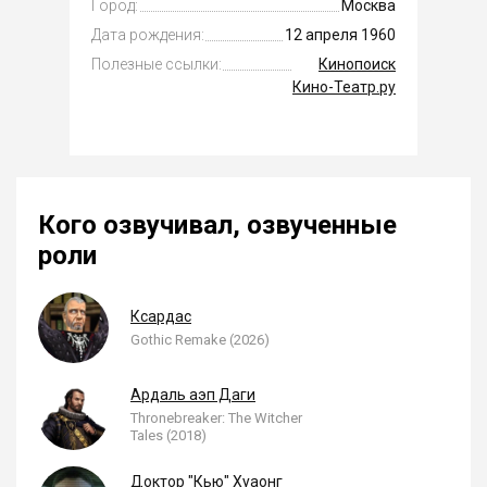
Город:
Москва
Дата рождения:
12 апреля 1960
Полезные ссылки:
Кинопоиск
Кино-Театр.ру
Кого озвучивал, озвученные
роли
Ксардас
Gothic Remake (2026)
Ардаль аэп Даги
Thronebreaker: The Witcher
Tales (2018)
Доктор "Кью" Хуаонг