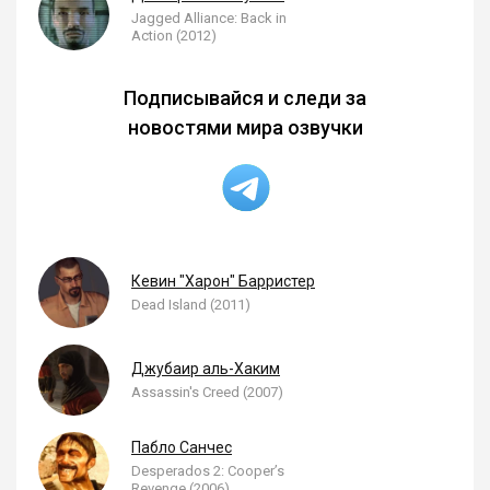
Jagged Alliance: Back in
Action (2012)
Подписывайся и следи за
новостями мира озвучки
Кевин "Харон" Барристер
Dead Island (2011)
Джубаир аль-Хаким
Assassin's Creed (2007)
Пабло Санчес
Desperados 2: Cooper’s
Revenge (2006)