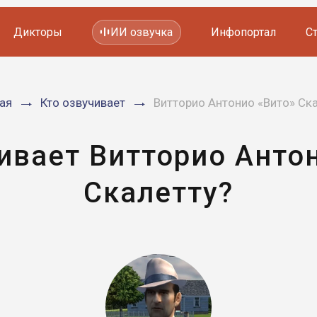
Дикторы
ИИ озвучка
Инфопортал
С
Фильмов и сериалов
ая
Кто озвучивает
Витторио Антонио «Вито» Ск
Мультфильмов
YouTube каналов
Видеорекламы
ивает Витторио Анто
Скалетту?