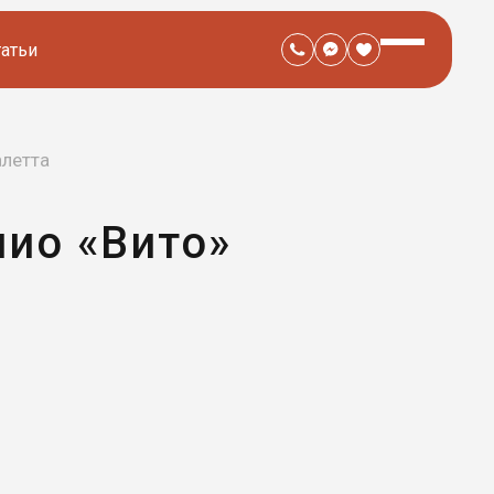
татьи
алетта
нио «Вито»