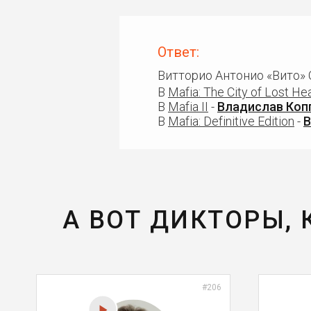
Ответ:
Витторио Антонио «Вито» 
В
Mafia: The City of Lost H
В
Mafia II
-
Владислав Коп
В
Mafia: Definitive Edition
-
В
А ВОТ ДИКТОРЫ,
#206