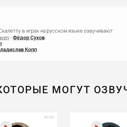
Скалетту в играх на русском языке озвучивают:
eaven
-
Фёдор Сухов
п
ладислав Копп
 КОТОРЫЕ МОГУТ ОЗВУ
#1150