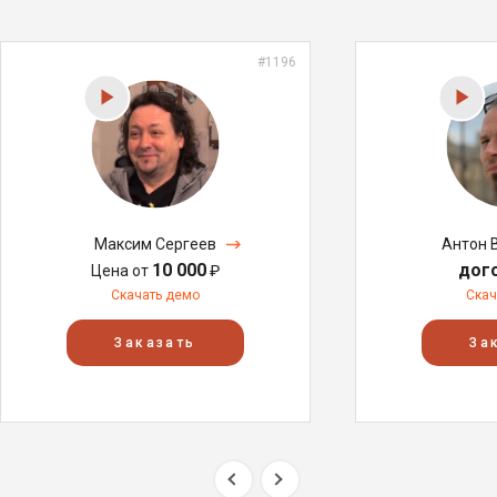
#1196
Максим Сергеев
Антон 
10 000
дог
Цена от
₽
Скачать демо
Скач
Заказать
За