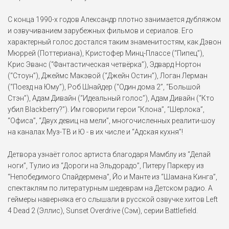
Maltazard (2009)
С конца 1990-х годов Александр плотно занимается дубляжом
Оррин
и озвучиванием зарубежных фильмов и сериалов. Его
Астробой (2009)
характерный голос достался таким знаменитостям, как Дэвон
Мюррей (Поттериана), Кристофер Минц-Плассе (“Пипец”),
Крис Эванс (“Фантастическая четвёрка”), Эдвард Нортон
Тед Райли
(“Стоун”), Джеймс Макэвой (“Джейн Остин”), Логан Лерман
Право на убийство (2008)
(“Поезд на Юму”), Роб Шнайдер (“Один дома 2”, “Большой
Стэн”), Адам Дивайн (“Идеальный голос”), Адам Дивайн (“Кто
убил Blackberry?”). Им говорили герои “Клона”, “Шерлока”,
Задира
“Офиса”, “Двух девиц на мели”, многочисленных реалити-шоу
Весёлый класс (2008)
на каналах Муз-ТВ и Ю - в их числе и “Адская кухня”!
Харви
Детвора узнаёт голос артиста благодаря Мамблу из “Делай
Edna & Harvey: The Breakout
ноги”, Тулио из “Дороги на Эльдорадо”, Питеру Паркеру из
(2008)
“Непобедимого Спайдермена”, Йо и Манте из “Шамана Кинга”,
спектаклям по литературным шедеврам на Детском радио. А
Тао Ван Лор
геймеры наверняка его слышали в русской озвучке хитов Left
Гран Торино (2008)
4 Dead 2 (Эллис), Sunset Overdrive (Сэм), серии Battlefield.