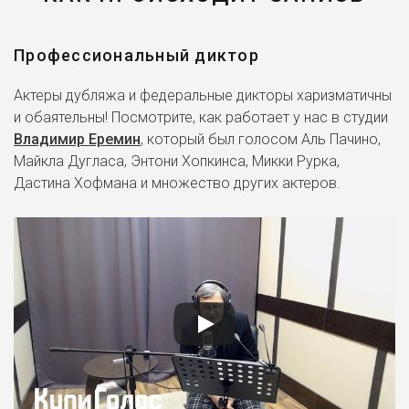
Стимбой (2004)
Профессиональный диктор
Воин
Divine Divinity (2002)
Актеры дубляжа и федеральные дикторы харизматичны
и обаятельны! Посмотрите, как работает у нас в студии
Хуп
Владимир Еремин
, который был голосом Аль Пачино,
Дом на Турецкой улице
(2002)
Майкла Дугласа, Энтони Хопкинса, Микки Рурка,
Дастина Хофмана и множество других актеров.
Крэг
Малкольм в центре
внимания (2000-2006)
Тулио
Дорога на Эльдорадо
(2000)
Тэцуо Шима
Акира (1988)