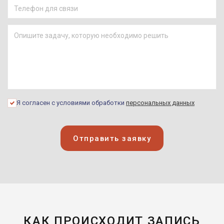
Джонни Шторм /
Человек-факел
Фантастическая четвёрка
(2005)
Кит Страттен
Альфа Дог (2005)
Силач
Вэлиант: Пернатый спецназ
Я согласен с условиями обработки
персональных данных
(2005)
Джастин Дрэйтон
Отправить заявку
Она – мужчина (2005)
Стака
Город грехов (2005)
Арчибальд Саймон
КАК ПРОИСХОДИТ ЗАПИСЬ