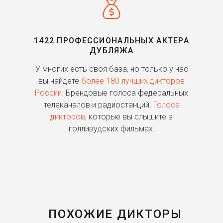
1422 ПРОФЕССИОНАЛЬНЫХ АКТЕРА
ДУБЛЯЖА
ь
У многих есть своя база, но только у нас
П
го
вы найдете
более 180 лучших дикторов
России.
Брендовые голоса федеральных
о
телеканалов и радиостанций.
Голоса
дикторов
, которые вы слышите в
п
голливудских фильмах.
ПОХОЖИЕ ДИКТОРЫ