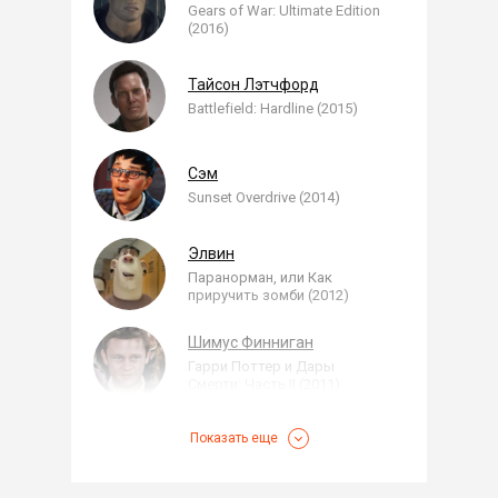
Gears of War: Ultimate Edition
(2016)
Тайсон Лэтчфорд
Battlefield: Hardline (2015)
Сэм
Sunset Overdrive (2014)
Элвин
Паранорман, или Как
приручить зомби (2012)
Шимус Финниган
Гарри Поттер и Дары
Смерти: Часть II (2011)
Показать еще
Дэвид Монтес
Battlefield 3 (2011)