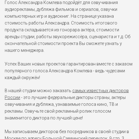
Роберт Александр III
Голос Александра Комлева подойдёт для озвучивания
"Лось"
аудиорекламы, дубляжа фильмов и сериалов, озвучки
Шаг вперёд 2: Улицы (2008)
компьютерных игр и аудиокниг. На странице указана
стоимость работы Александра. Стоимость итогового
Бруно
продукта складывается из гонорара актёра, стоимости
Murder in the Abbey (2008)
аренды студии, работы звукорежиссёра, сценариста и т.д. Об
окончательной стоимости проекта Вы сможете узнать у
нашего менеджера.
Шен
Битва за планету Терра
(2007)
Успех Ваших новых проектов гарантирован вместе с заказом
популярного голоса Александра Комлева - ведь чудесами
каждый окружён!
Стэн Минтон
Большой Стэн (2007)
В нашей студии можно заказать
самых известных дикторов
России
- это лучшие федеральные дикторы страны, актеры
Джонни Шторм /
озвучивания и дубляжа, узнаваемые голоса кино, ТВ и
Человек-факел
рекламы. Озвучьте свой рекламный ролик голосом
Фантастическая четвёрка:
Вторжение Серебряного
знаменитого диктора по лучшей цене!
сёрфера (2007)
Мы записываем дикторов без посредников в своей студии в
Уильям Эванс
Москве по адресу Большой Саввинский переулок, 9 стр. 3.