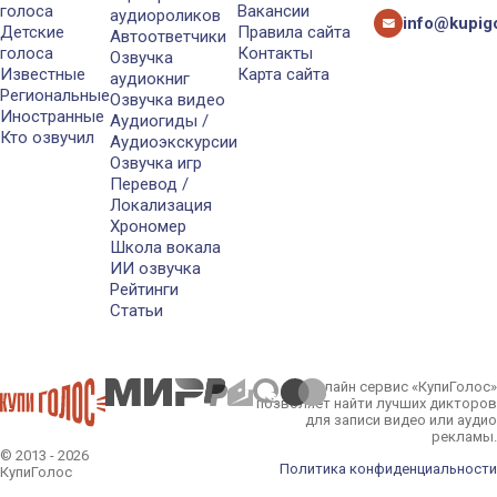
голоса
Вакансии
аудиороликов
info@kupigo
Детские
Правила сайта
Автоответчики
голоса
Контакты
Озвучка
Известные
Карта сайта
аудиокниг
Региональные
Озвучка видео
Иностранные
Аудиогиды /
Кто озвучил
Аудиоэкскурсии
Озвучка игр
Перевод /
Локализация
Хрономер
Школа вокала
ИИ озвучка
Рейтинги
Статьи
Онлайн сервис «КупиГолос»
позволяет найти лучших дикторов
для записи видео или аудио
рекламы.
© 2013 - 2026
Политика конфиденциальности
КупиГолос