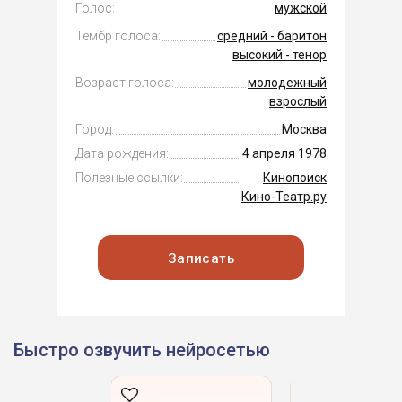
Голос:
мужской
Тембр голоса:
средний - баритон
высокий - тенор
Возраст голоса:
молодежный
взрослый
Город:
Москва
Дата рождения:
4 апреля 1978
Полезные ссылки:
Кинопоиск
Кино-Театр.ру
Записать
Быстро озвучить нейросетью