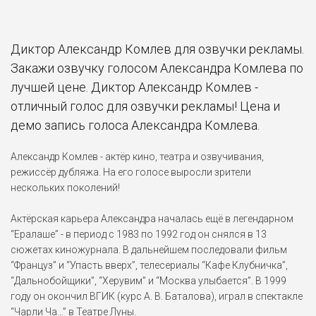
Филип Андерсон
Шерлок (2010-2017)
Диктор Александр Комлев для озвучки рекламы.
Закажи озвучку голосом Александра Комлева по
Терренс Свитуотер
лучшей цене. Диктор Александр Комлев -
Battlefield: Bad Company 2
(2010)
отличный голос для озвучки рекламы! Цена и
демо запись голоса Александра Комлева.
Крис Д'Амико
Пипец (2010)
Александр Комлев - актёр кино, театра и озвучивания,
режиссёр дубляжа. На его голосе выросли зрители
нескольких поколений!
Джеральд "Стоун" Крисон
Стоун (2010)
Актёрская карьера Александра началась ещё в легендарном
“Ералаше” - в период с 1983 по 1992 год он снялся в 13
Эллис
сюжетах киножурнала. В дальнейшем последовали фильм
Left 4 Dead 2 (2009)
“Француз” и “Упасть вверх”, телесериалы “Кафе Клубничка”,
“Дальнобойщики”, “Херувим” и “Москва улыбается”. В 1999
Макс
году он окончил ВГИК (курс А. В. Баталова), играл в спектакле
Arthur and the Revenge of
“Чарли Ча…” в Театре Луны.