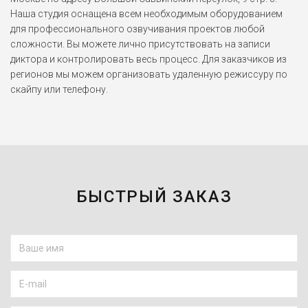
Поезд на Юму (2007)
Наша студия оснащена всем необходимым оборудованием
для профессионального озвучивания проектов любой
сложности. Вы можете лично присутствовать на записи
Майлз Дэрби
диктора и контролировать весь процесс. Для заказчиков из
Шаг вперёд (2006)
регионов мы можем организовать удаленную режиссуру по
скайпу или телефону.
Фрэнк
Бунтарка (2006)
Рики Верона
Адреналин (2006)
БЫСТРЫЙ ЗАКАЗ
Том Лефрой
Джейн Остин (2006)
Райан Говард
Офис (2005-2013)