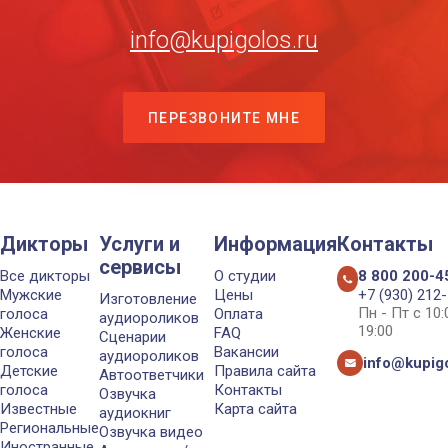
info@kupigolos.ru
ПЕРЕЗВОНИТЕ МНЕ
Дикторы
Услуги и
Информация
Контакты
сервисы
Все дикторы
О студии
8 800 200-4
Мужские
Цены
+7 (930) 212
Изготовление
Пн - Пт с 10
голоса
Оплата
аудиороликов
19:00
Женские
FAQ
Сценарии
голоса
Вакансии
аудиороликов
info@kupigo
Детские
Правила сайта
Автоответчики
голоса
Контакты
Озвучка
Известные
Карта сайта
аудиокниг
Региональные
Озвучка видео
Иностранные