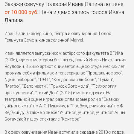
Закажи озвучку голосом Ивана Лапина по цене
от 10 000 руб
. Цена и демо запись голоса Ивана
Лапина.
Иван Лапин - актёр кино, театра и озвучивания. Голос
Гельмута Земо в киновселенной Marvel.
Иван является выпускником актёрского факультета ВГИКа
(2006), где его мастером был легендарный Игорь Николаевич
Ясулович. В кино артист снимается ещё со студенческих лет,
проявив себя в фильмах и телесериалах “Прощальное эхо”,
“День выборов”, “1941”, “Колдовская любовь”, “Туман”,
“Метро”, “Дело чести”, “Прыжок Богомола”, “Психология
преступления”, “Тихий Дон” (2015) и многих других. На
театральной сцене играл разноплановые роли в “Сказках
учёного кота” по А. С. Пушкину, в “Пробуждении весны” по Ф.
Ведекинду, а также в пьесе “Учиться, учиться, учиться” Анны
Богачёвой и шоу-спектакле “Контора”.
В сферу озвучивания Иван вступил в середине 2010-х годов.