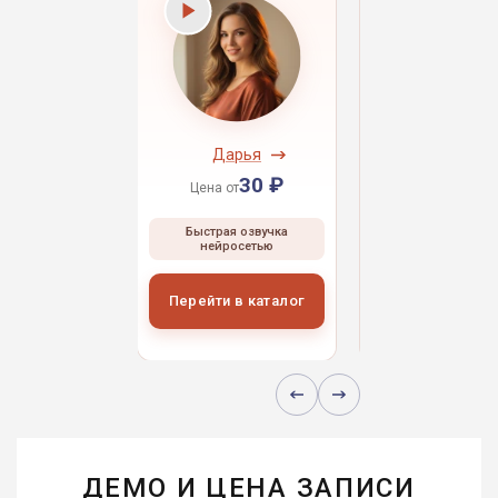
ндрей
Дарья
Даниил
30 ₽
30 ₽
30 
 от
Цена от
Цена от
ая озвучка
Быстрая озвучка
Быстрая озвуч
росетью
нейросетью
нейросетью
и в каталог
Перейти в каталог
Перейти в кат
ДЕМО И ЦЕНА ЗАПИСИ