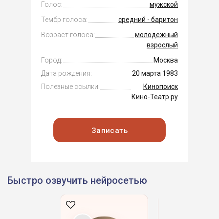
Голос:
мужской
Тембр голоса:
средний - баритон
Возраст голоса:
молодежный
взрослый
Город:
Москва
Дата рождения:
20 марта 1983
Полезные ссылки:
Кинопоиск
Кино-Театр.ру
Записать
Быстро озвучить нейросетью