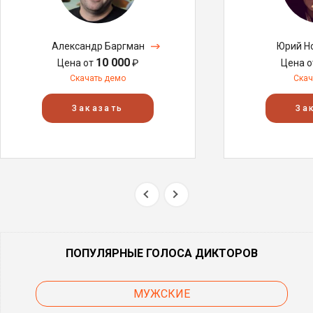
Александр Баргман
Юрий Н
10 000
Цена от
₽
Цена 
Скачать демо
Скач
Заказать
За
ПОПУЛЯРНЫЕ ГОЛОСА ДИКТОРОВ
МУЖСКИЕ