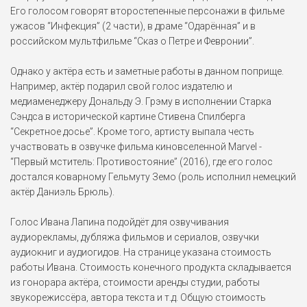
Его голосом говорят второстепенные персонажи в фильме
ужасов “Инфекция” (2 части), в драме “Одарённая” и в
российском мультфильме “Сказ о Петре и Февронии”.
Однако у актёра есть и заметные работы в данном поприще.
Например, актёр подарил свой голос издателю и
медиаменеджеру Дональду Э. Грэму в исполнении Старка
Сэндса в исторической картине Стивена Спилберга
“Секретное досье”. Кроме того, артисту выпала честь
участвовать в озвучке фильма киновселенной Marvel -
“Первый мститель: Противостояние” (2016), где его голос
достался коварному Гельмуту Земо (роль исполнил немецкий
актёр Даниэль Брюль).
Голос Ивана Лапина подойдёт для озвучивания
аудиорекламы, дубляжа фильмов и сериалов, озвучки
аудиокниг и аудиогидов. На странице указана стоимость
работы Ивана. Стоимость конечного продукта складывается
из гонорара актёра, стоимости аренды студии, работы
звукорежиссёра, автора текста и т.д. Общую стоимость