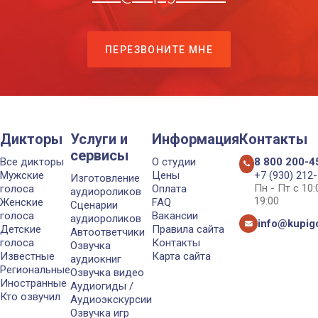
ПЕРЕЗВОНИТЕ МНЕ
Дикторы
Услуги и
Информация
Контакты
сервисы
Все дикторы
О студии
8 800 200-4
Мужские
Цены
+7 (930) 212
Изготовление
Пн - Пт с 10
голоса
Оплата
аудиороликов
19:00
Женские
FAQ
Сценарии
голоса
Вакансии
аудиороликов
info@kupigo
Детские
Правила сайта
Автоответчики
голоса
Контакты
Озвучка
Известные
Карта сайта
аудиокниг
Региональные
Озвучка видео
Иностранные
Аудиогиды /
Кто озвучил
Аудиоэкскурсии
Озвучка игр