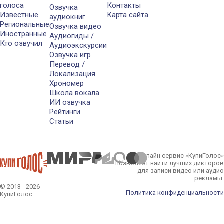
голоса
Контакты
Озвучка
Известные
Карта сайта
аудиокниг
Региональные
Озвучка видео
Иностранные
Аудиогиды /
Кто озвучил
Аудиоэкскурсии
Озвучка игр
Перевод /
Локализация
Хрономер
Школа вокала
ИИ озвучка
Рейтинги
Статьи
Онлайн сервис «КупиГолос»
позволяет найти лучших дикторов
для записи видео или аудио
рекламы.
© 2013 - 2026
Политика конфиденциальности
КупиГолос