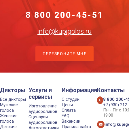
8 800 200-45-51
info@kupigolos.ru
ПЕРЕЗВОНИТЕ МНЕ
Дикторы
Услуги и
Информация
Контакты
сервисы
Все дикторы
О студии
8 800 200-4
Мужские
Цены
+7 (930) 212
Изготовление
Пн - Пт с 10
голоса
Оплата
аудиороликов
19:00
Женские
FAQ
Сценарии
голоса
Вакансии
аудиороликов
info@kupigo
Детские
Правила сайта
Автоответчики