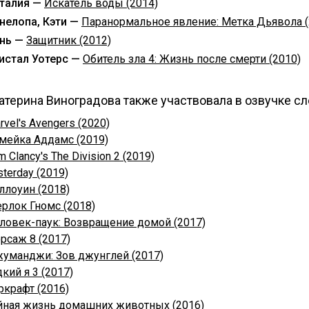
талия —
Искатель воды (2014)
нелопа, Кэти —
Паранормальное явление: Метка Дьявола (
нь —
Защитник (2012)
истал Уотерс —
Обитель зла 4: Жизнь после смерти (2010)
атерина Виноградова также участвовала в озвучке с
rvel's Avengers (2020)
мейка Аддамс (2019)
m Clancy's The Division 2 (2019)
sterday (2019)
ллоуин (2018)
рлок Гномс (2018)
ловек-паук: Возвращение домой (2017)
рсаж 8 (2017)
уманджи: Зов джунглей (2017)
дкий я 3 (2017)
ркрафт (2016)
йная жизнь домашних животных (2016)