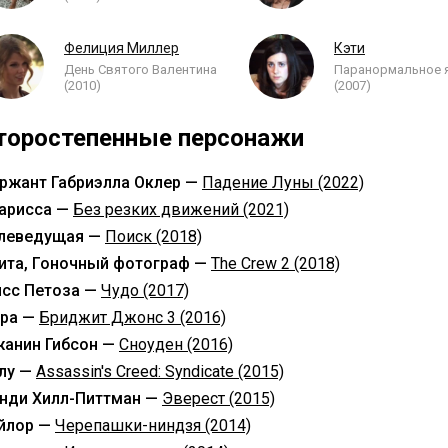
Фелиция Миллер
Кэти
День Святого Валентина
Паранормальное 
(2010)
(2007)
торостепенные персонажи
ржант Габриэлла Оклер —
Падение Луны (2022)
арисса —
Без резких движений (2021)
леведущая —
Поиск (2018)
ита, Гоночный фотограф —
The Crew 2 (2018)
сс Петоза —
Чудо (2017)
ра —
Бриджит Джонс 3 (2016)
анин Гибсон —
Сноуден (2016)
лу —
Assassin's Creed: Syndicate (2015)
нди Хилл-Питтман —
Эверест (2015)
йлор —
Черепашки-ниндзя (2014)