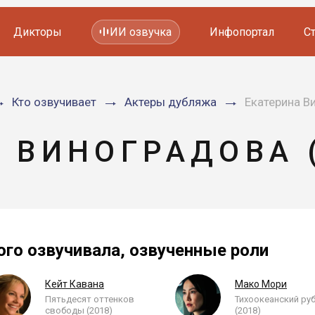
Дикторы
ИИ озвучка
Инфопортал
С
Фильмов и сериалов
Кто озвучивает
Актеры дубляжа
Екатерина В
Мультфильмов
YouTube каналов
Видеорекламы
А ВИНОГРАДОВА 
ого озвучивала, озвученные роли
Кейт Кавана
Мако Мори
Пятьдесят оттенков
Тихоокеанский ру
свободы (2018)
(2018)