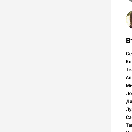
В
Се
Кл
Те
Ал
Ми
Ло
Дж
Лу
Сэ
Те