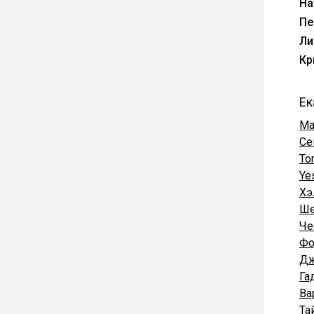
На
Пе
Ли
Кр
Ек
Ma
Се
To
Ye
Хэ
Ше
Че
Фо
Дж
Га
Ва
Та