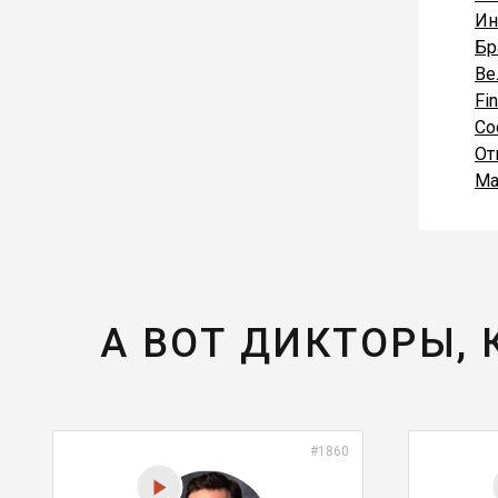
Ин
Бр
Ве
Fi
Со
От
Ма
А ВОТ ДИКТОРЫ,
#1860