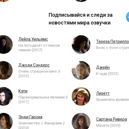
Подписывайся и следи за
новостями мира озвучки
Лейла Уильямс
Тереза Петрилло
На пятьдесят оттенков
Волк с Уолл-стрит
темнее (2017)
Джоди Сэндерс
Джейн
Очень страшное кино 5
К чуду (2012)
(2013)
Кэти
Лизетт
Паранормальное явление 3
Хранитель времен
(2011)
Энди Гарсиа
Сартана Ривера
Знакомство с Факерами 2
Мачете (2010)
(2010)