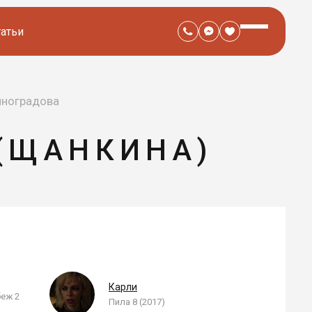
татьи
иноградова
(ЩАНКИНА)
Карли
беж 2
Пила 8 (2017)