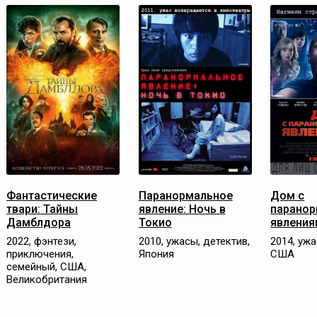
Фантастические
Паранормальное
Дом с
твари: Тайны
явление: Ночь в
парано
Дамблдора
Токио
явления
2022, фэнтези,
2010, ужасы, детектив,
2014, уж
приключения,
Япония
США
семейный, США,
Великобритания