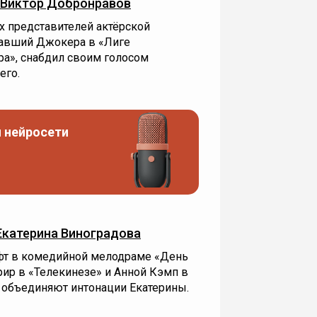
Виктор Добронравов
х представителей актёрской
вавший Джокера в «Лиге
ра», снабдил своим голосом
его.
 нейросети
Екатерина Виноградова
фт в комедийной мелодраме «День
рир в «Телекинезе» и Анной Кэмп в
 объединяют интонации Екатерины.