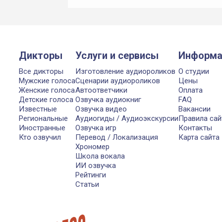
Дикторы
Услуги и сервисы
Информа
Все дикторы
Изготовление аудиороликов
О студии
Мужские голоса
Сценарии аудиороликов
Цены
Женские голоса
Автоответчики
Оплата
Детские голоса
Озвучка аудиокниг
FAQ
Известные
Озвучка видео
Вакансии
Региональные
Аудиогиды / Аудиоэкскурсии
Правила сай
Иностранные
Озвучка игр
Контакты
Кто озвучил
Перевод / Локализация
Карта сайта
Хрономер
Школа вокала
ИИ озвучка
Рейтинги
Статьи