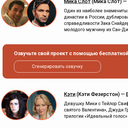
Мика Слот
(Мика Слoт) —
Один из наиболее знамениты
династии в России, дублиро
справедливости Зака Снайде
молодого мужчину из Сан-Ди
Озвучьте свой проект с помощью бесплатной
Сгенерировать озвучку
Кэти
(Кэти Фезерстон) —
Девушку Мики с Тейлор Сви
святого Валентина», Джуди Г
трилогии «Идеальный голос»