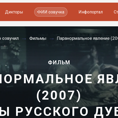
Дикторы
ИИ озвучка
Инфопортал
С
Фильмов и сериалов
о озвучил
Фильмы
Паранормальное явление (20
Мультфильмов
YouTube каналов
Видеорекламы
ФИЛЬМ
НОРМАЛЬНОЕ ЯВ
(2007)
Ы РУССКОГО Д
—