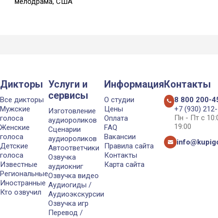
мелодрама, США
Дикторы
Услуги и
Информация
Контакты
сервисы
Все дикторы
О студии
8 800 200-4
Мужские
Цены
+7 (930) 212
Изготовление
Пн - Пт с 10
голоса
Оплата
аудиороликов
19:00
Женские
FAQ
Сценарии
голоса
Вакансии
аудиороликов
info@kupigo
Детские
Правила сайта
Автоответчики
голоса
Контакты
Озвучка
Известные
Карта сайта
аудиокниг
Региональные
Озвучка видео
Иностранные
Аудиогиды /
Кто озвучил
Аудиоэкскурсии
Озвучка игр
Перевод /