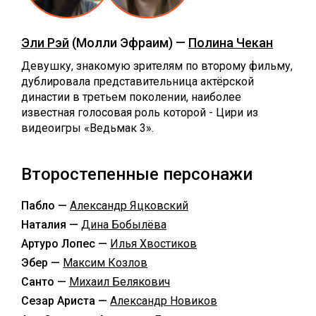
Эли Рэй
(Молли Эфраим) —
Полина Чекан
Девушку, знакомую зрителям по второму фильму,
дублировала представительница актёрской
династии в третьем поколении, наиболее
известная голосовая роль которой - Цири из
видеоигры «Ведьмак 3».
Второстепенные персонажи
Пабло —
Александр Яцковский
Наталия —
Дина Бобылёва
Артуро Лопес —
Илья Хвостиков
Эбер —
Максим Козлов
Санто —
Михаил Белякович
Сезар Ариста —
Александр Новиков