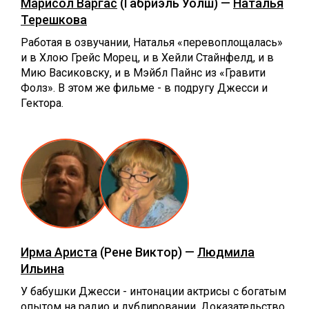
Марисол Варгас
(Габриэль Уолш) —
Наталья
Терешкова
Работая в озвучании, Наталья «перевоплощалась»
и в Хлою Грейс Морец, и в Хейли Стайнфелд, и в
Мию Васиковску, и в Мэйбл Пайнс из «Гравити
Фолз». В этом же фильме - в подругу Джесси и
Гектора.
Ирма Ариста
(Рене Виктор) —
Людмила
Ильина
У бабушки Джесси - интонации актрисы с богатым
опытом на радио и дублировании. Доказательство