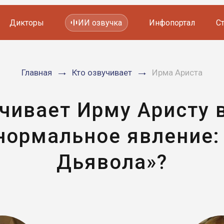
Дикторы
ИИ озвучка
Инфопортал
С
Фильмов и сериалов
Главная
Кто озвучивает
Ирма Ариста
Мультфильмов
YouTube каналов
Видеорекламы
учивает Ирму Аристу 
нормальное явление:
Дьявола»?