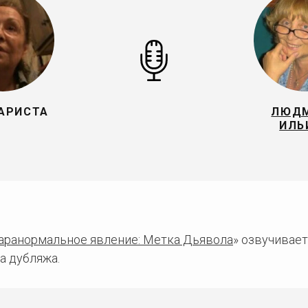
АРИСТА
ЛЮД
ИЛЬ
аранормальное явление: Метка Дьявола
» озвучивае
а дубляжа.