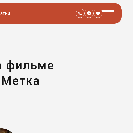
татьи
в фильме
 Метка