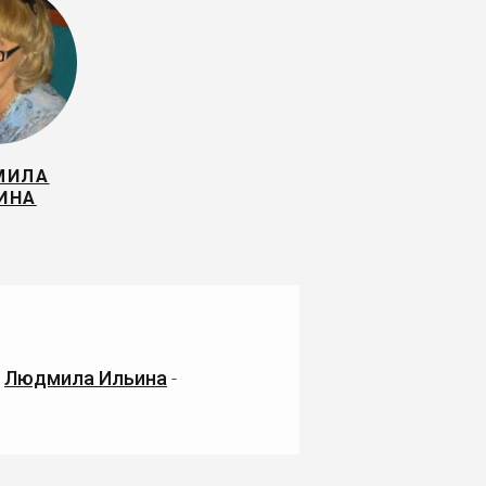
МИЛА
ИНА
т
Людмила Ильина
-