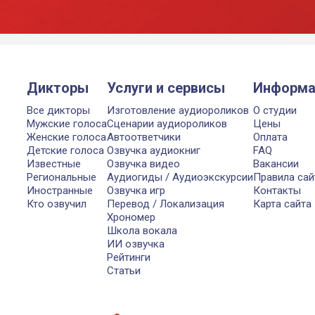
Дикторы
Услуги и сервисы
Информа
Все дикторы
Изготовление аудиороликов
О студии
Мужские голоса
Сценарии аудиороликов
Цены
Женские голоса
Автоответчики
Оплата
Детские голоса
Озвучка аудиокниг
FAQ
Известные
Озвучка видео
Вакансии
Региональные
Аудиогиды / Аудиоэкскурсии
Правила сай
Иностранные
Озвучка игр
Контакты
Кто озвучил
Перевод / Локализация
Карта сайта
Хрономер
Школа вокала
ИИ озвучка
Рейтинги
Статьи