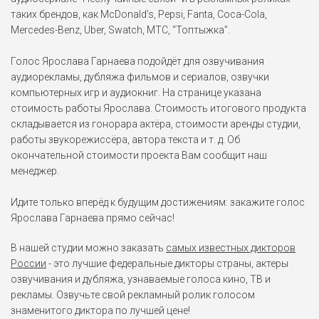
таких брендов, как McDonald’s, Pepsi, Fanta, Coca-Cola,
Mercedes-Benz, Uber, Swatch, МТС, “Топтыжка”.
Голос Ярослава Гарнаева подойдёт для озвучивания
аудиорекламы, дубляжа фильмов и сериалов, озвучки
компьютерных игр и аудиокниг. На странице указана
стоимость работы Ярослава. Стоимость итогового продукта
складывается из гонорара актёра, стоимости аренды студии,
работы звукорежиссёра, автора текста и т. д. Об
окончательной стоимости проекта Вам сообщит наш
менеджер.
Идите только вперёд к будущим достижениям: закажите голос
Ярослава Гарнаева прямо сейчас!
В нашей студии можно заказать
самых известных дикторов
России
- это лучшие федеральные дикторы страны, актеры
озвучивания и дубляжа, узнаваемые голоса кино, ТВ и
рекламы. Озвучьте свой рекламный ролик голосом
знаменитого диктора по лучшей цене!