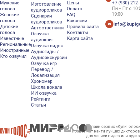
Мужские
Цены
+7 (930) 212
Изготовление
Пн - Пт с 10
голоса
Оплата
аудиороликов
19:00
Женские
FAQ
Сценарии
голоса
Вакансии
аудиороликов
info@kupigo
Детские
Правила сайта
Автоответчики
голоса
Контакты
Озвучка
Известные
Карта сайта
аудиокниг
Региональные
Озвучка видео
Иностранные
Аудиогиды /
Кто озвучил
Аудиоэкскурсии
Озвучка игр
Перевод /
Локализация
Хрономер
Школа вокала
ИИ озвучка
Рейтинги
Статьи
Онлайн сервис «КупиГолос»
позволяет найти лучших дикторов
для записи видео или аудио