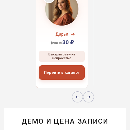
ндрей
Дарья
Даниил
30 ₽
30 ₽
30 
 от
Цена от
Цена от
ая озвучка
Быстрая озвучка
Быстрая озвуч
росетью
нейросетью
нейросетью
и в каталог
Перейти в каталог
Перейти в кат
ДЕМО И ЦЕНА ЗАПИСИ