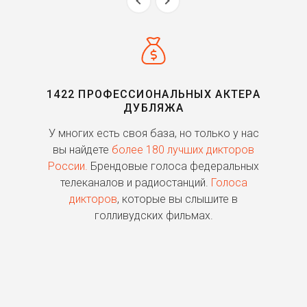
1422 ПРОФЕССИОНАЛЬНЫХ АКТЕРА
ДУБЛЯЖА
ь
У многих есть своя база, но только у нас
П
го
вы найдете
более 180 лучших дикторов
России.
Брендовые голоса федеральных
о
телеканалов и радиостанций.
Голоса
дикторов
, которые вы слышите в
п
голливудских фильмах.