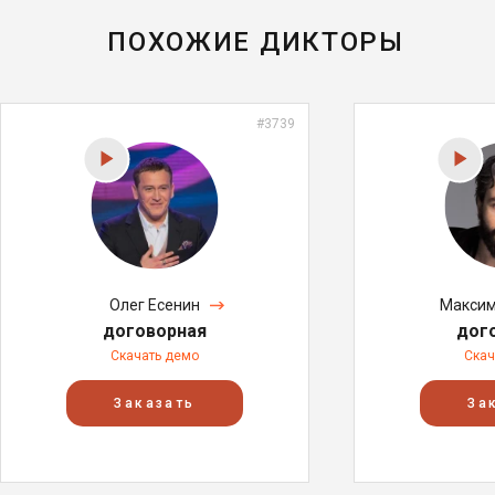
ПОХОЖИЕ ДИКТОРЫ
#3739
Олег Есенин
Максим
договорная
дог
Скачать демо
Скач
Заказать
За