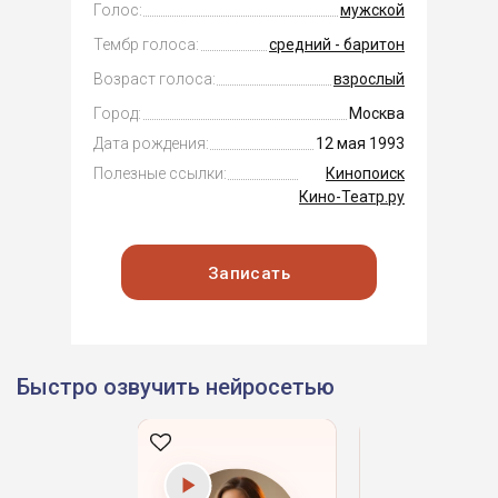
Голос:
мужской
Тембр голоса:
средний - баритон
Возраст голоса:
взрослый
Город:
Москва
Дата рождения:
12 мая 1993
Полезные ссылки:
Кинопоиск
Кино-Театр.ру
Записать
Быстро озвучить нейросетью