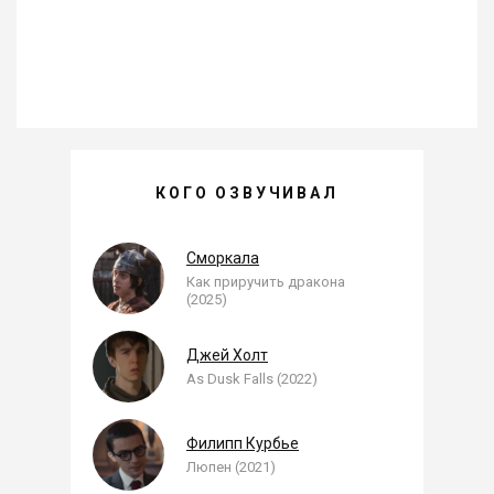
ЯРОСЛАВ ГАРНАЕВ —
КОГО ОЗВУЧИВАЛ
, ОЗВУЧЕННЫЕ РОЛИ
Сморкала
Как приручить дракона
(2025)
Джей Холт
As Dusk Falls (2022)
Филипп Курбье
Люпен (2021)