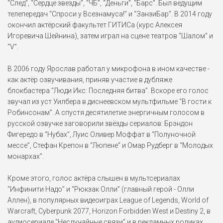
“След”, “Сердце звезды”, “ЧБ”, “Деньги”, “Барс”. Был ведущим
телепередач “Спроси у Всезнамуса!” и “ЗанзиБар”. В 2014 году
окончил актёрский факультет ГИТИСа (курс Алексея
Игоревича Шейнина), затем играл на сцене театров “Шалом” и
“V”.
В 2006 году Ярослав работал у микрофона в ином качестве -
как актёр озвучивания, приняв участие в дубляже
блокбастера “Люди Икс: Последняя битва”. Вскоре его голос
звучал из уст Уилбера в диснеевском мультфильме “В гости к
Робинсонам”. А спустя десятилетие энергичным голосом в
русской озвучке заговорили звёзды сериалов: Брэндон
Фигередо в “Нубах”, Луис Оливер Моффат в “Полуночной
мессе”, Стефан Крепон в “Люпене” и Омар Рудберг в “Молодых
монархах”.
Кроме этого, голос актёра слышен в мультсериалах
“Инфинити Надо” и “Рюкзак Олли” (главный герой - Олли
Аллен), в популярных видеоиграх League of Legends, World of
Warcraft, Cyberpunk 2077, Horizon Forbidden West и Destiny 2, в
аудиосериале “Неслучайные связи” и в рекламных роликах