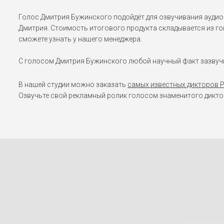
Голос Дмитрия Бужинского подойдёт для озвучивания аудио
Дмитрия. Стоимость итогового продукта складывается из го
сможете узнать у нашего менеджера.
С голосом Дмитрия Бужинского любой научный факт зазвучи
В нашей студии можно заказать
самых известных дикторов 
Озвучьте свой рекламный ролик голосом знаменитого диктор