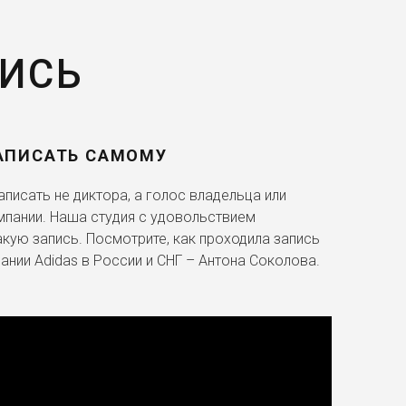
ПИСЬ
АПИСАТЬ САМОМУ
писать не диктора, а голос владельца или
мпании. Наша студия с удовольствием
акую запись. Посмотрите, как проходила запись
ании Adidas в России и СНГ – Антона Соколова.