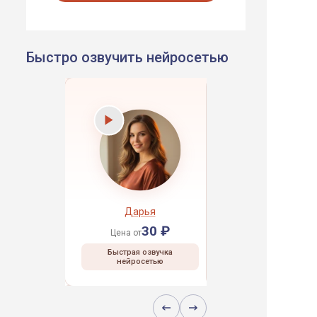
Быстро озвучить нейросетью
рей
Дарья
Даниил
30 ₽
30 ₽
30 ₽
Цена от
Цена от
 озвучка
Быстрая озвучка
Быстрая озвучка
сетью
нейросетью
нейросетью