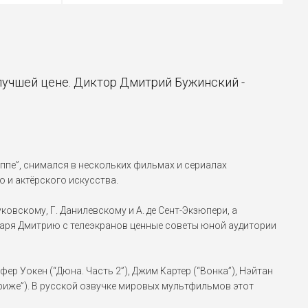
Вонка (2023)
Дедус
Фиксики (2010)
лучшей цене. Диктор Дмитрий Бужинский -
уппе”, снимался в нескольких фильмах и сериалах
о и актёрского искусства.
овскому, Г. Данилевскому и А. де Сент-Экзюпери, а
одаря Дмитрию с телеэкранов ценные советы юной аудитории
ер Уокен (“Дюна. Часть 2”), Джим Картер (“Вонка”), Нэйтан
ариже”). В русской озвучке мировых мультфильмов этот