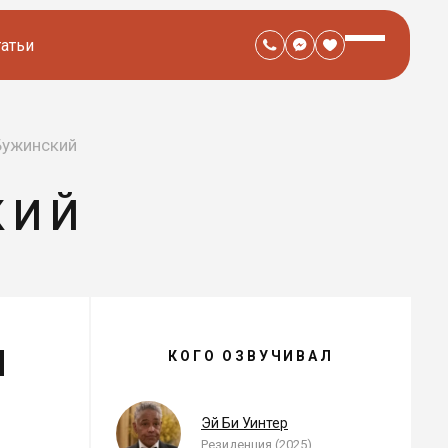
татьи
Бужинский
КИЙ
И
ДМИТРИЙ БУЖИНСКИЙ —
КОГО ОЗВУЧИВАЛ
, ОЗВУЧЕННЫЕ РОЛИ
я
Эй Би Уинтер
Резиденция (2025)