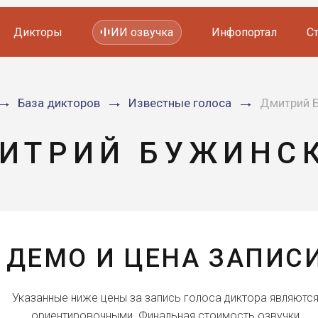
Дикторы
ИИ озвучка
Инфопортал
С
Фильмов и сериалов
База дикторов
Известные голоса
Дмитрий 
Мультфильмов
YouTube каналов
Видеорекламы
ИТРИЙ БУЖИНС
ДЕМО И ЦЕНА ЗАПИС
Указанные ниже цены за запись голоса диктора являютс
ориентировочными. Финальная стоимость озвучки