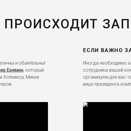
 ПРОИСХОДИТ ЗА
ЕСЛИ ВАЖНО З
тичны и обаятельны!
Иногда необходимо за
ир Еремин
, который
сотрудника вашей ко
и Хопкинса, Микки
организуем для вас т
теров.
вице-президента комп