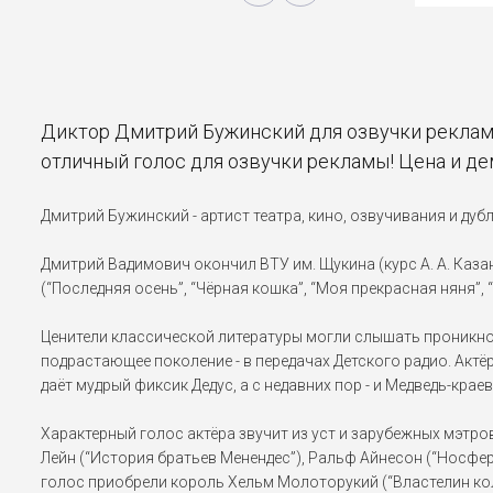
Диктор Дмитрий Бужинский для озвучки реклам
отличный голос для озвучки рекламы! Цена и д
Дмитрий Бужинский - артист театра, кино, озвучивания и дуб
Дмитрий Вадимович окончил ВТУ им. Щукина (курс А. А. Казан
(“Последняя осень”, “Чёрная кошка”, “Моя прекрасная няня”,
Ценители классической литературы могли слышать проникнове
подрастающее поколение - в передачах Детского радио. Акт
даёт мудрый фиксик Дедус, а с недавних пор - и Медведь-крае
Характерный голос актёра звучит из уст и зарубежных мэтров
Лейн (“История братьев Менендес”), Ральф Айнесон (“Носфер
голос приобрели король Хельм Молоторукий (“Властелин кол