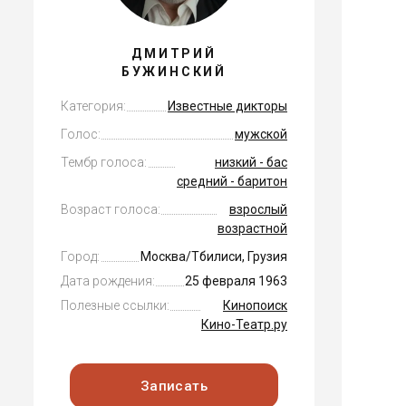
ДМИТРИЙ
БУЖИНСКИЙ
Категория:
Известные дикторы
Голос:
мужской
Тембр голоса:
низкий - бас
средний - баритон
Возраст голоса:
взрослый
возрастной
Город:
Москва/Тбилиси, Грузия
Дата рождения:
25 февраля 1963
Полезные ссылки:
Кинопоиск
Кино-Театр.ру
Записать