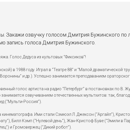
ы. Закажи озвучку голосом Дмитрия Бужинского по 
емо запись голоса Дмитрия Бужинского.
ляжа. Голос Дедуса из культовых “Фиксиков”!
ской) в 1988 году. Играл в “Театре 88” и “Малой драматической тр
 “Воронины” и др.). Успешно занимается преподаванием ораторског
нный голос артиста на радио “Петербург” в постановках по В. Жук
ёр занимается озвучиванием отечественных мультхитов: так, благ
вед (“Мульти-Россия”).
 кинематографа. Ими стали Сэмюэл Л. Джексон (“Аргайл”), Кристоф
ату”), Билл Кэмп (“Нулевой день”), Жан-Кристоф Буве (“Эмили в П
ец”) и Громовержец (“Дикий робот”).