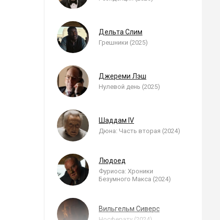
Дельта Слим
Грешники (2025)
Джереми Лэш
Нулевой день (2025)
Шаддам IV
Дюна: Часть вторая (2024)
Людоед
Фуриоса: Хроники
Безумного Макса (2024)
Вильгельм Сиверс
Носферату (2024)