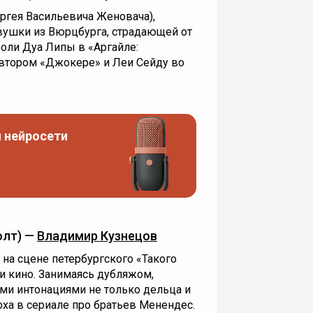
ргея Васильевича Женовача),
вушки из Вюрцбурга, страдающей от
оли Дуа Липы в «Аргайле:
 втором «Джокере» и Леи Сейду во
 нейросети
олт) —
Владимир Кузнецов
на сцене петербургского «Такого
 и кино. Занимаясь дубляжом,
ми интонациями не только дельца и
оха в сериале про братьев Менендес.