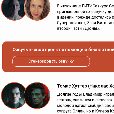
Выпускнице ГИТИСа (курс Се
приглашённой на озвучку де
видений, прежде достались р
Супершпионе», Зази Битц во
второй части «Дюны».
Озвучьте свой проект с помощью бесплатной
Сгенерировать озвучку
Томас Хуттер
(Николас Х
Долгие годы Владимир играл 
театра», снимался в сериалах
молодой артист снабдил свои
супруга Эллен, но и Купера К