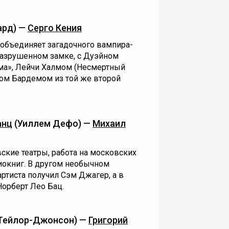
ард) —
Серго Кения
 объединяет загадочного вампира-
азрушенном замке, с Дуэйном
ма», Лейчи Халмом (Несмертный
ом Бардемом из той же второй
анц
(Уиллем Дефо) —
Михаил
вские театры, работа на московских
иокниг. В другом необычном
ртиста получил Сэм Джагер, а в
Норберт Лео Бац.
Тейлор-Джонсон) —
Григорий