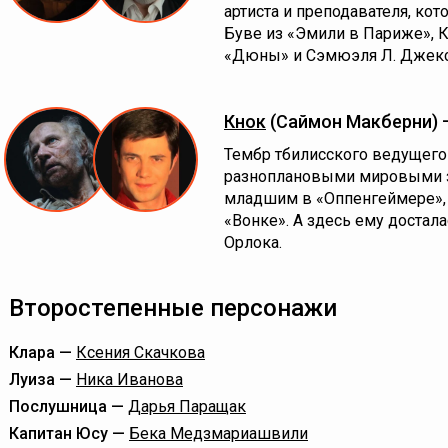
артиста и преподавателя, ко
Буве из «Эмили в Париже», К
«Дюны» и Сэмюэля Л. Джексо
Кнок
(Саймон Макберни)
Тембр тбилисского ведущего
разноплановыми мировыми з
младшим в «Оппенгеймере», 
«Вонке». А здесь ему достал
Орлока.
Второстепенные персонажи
Клара —
Ксения Скачкова
Луиза —
Ника Иванова
Послушница —
Дарья Паращак
Капитан Юсу —
Бека Медзмариашвили