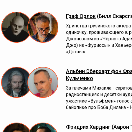
Граф Орлок
(Билл Скарсг
Хрипотца грузинского актёра
одиночку, проживающего в р
Джонсоном из «Чёрного Ада
Джо) из «Фуриосы» и Хавьер
«Дюны».
Альбин Эберхарт фон Фр
Кульченко
За плечами Михаила - сарато
радиостанциях и десятки ауд
ужастике «Вульфмен» голос а
байопике про Боба Дилана - 
Фридрих Хардинг
(Аарон 