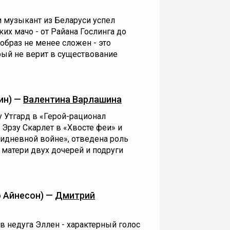
и музыкант из Беларуси успел
их мачо - от Райана Гослинга до
 образ не менее сложен - это
рый не верит в существование
ин) —
Валентина Варлашина
 Утгард в «Герой-рационал
 Эрзу Скарлет в «Хвосте феи» и
идневной войне», отведена роль
матери двух дочерей и подруги
 Айнесон) —
Дмитрий
ив недуга Эллен - характерный голос