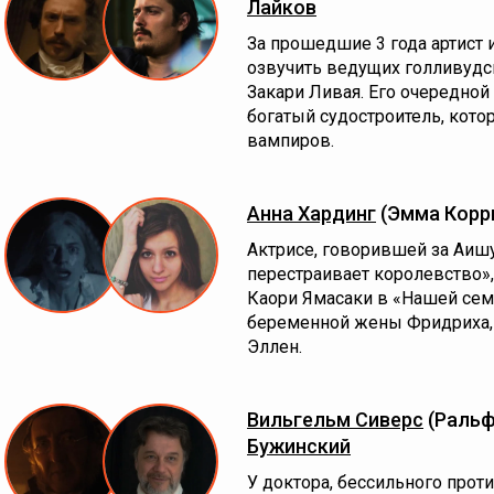
Лайков
За прошедшие 3 года артист 
озвучить ведущих голливудск
Закари Ливая. Его очередной
богатый судостроитель, кото
вампиров.
Анна Хардинг
(Эмма Корр
Актрисе, говорившей за Аишу
перестраивает королевство»,
Каори Ямасаки в «Нашей сем
беременной жены Фридриха, 
Эллен.
Вильгельм Сиверс
(Ральф
Бужинский
У доктора, бессильного прот