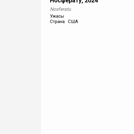
Носферату, 2024
Nosferatu
Ужасы
Страна: США