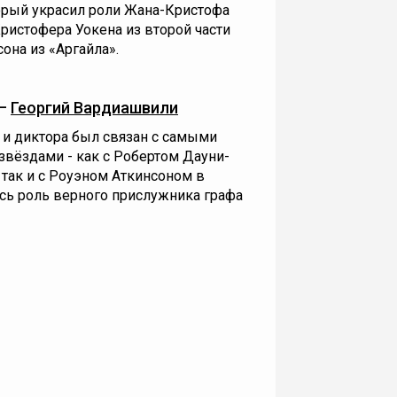
торый украсил роли Жана-Кристофа
ристофера Уокена из второй части
на из «Аргайла».
 —
Георгий Вардиашвили
 и диктора был связан с самыми
вёздами - как с Робертом Дауни-
так и с Роуэном Аткинсоном в
ась роль верного прислужника графа