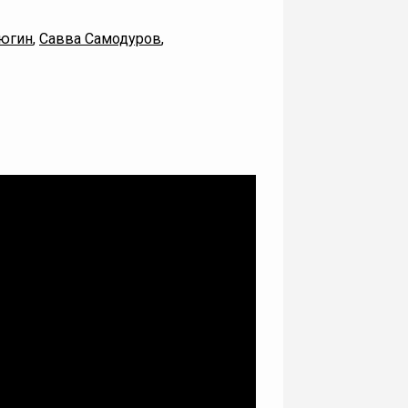
югин
,
Савва Самодуров
,