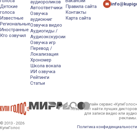
голоса
Вакансии
аудиороликов
info@kupigo
Детские
Правила сайта
Автоответчики
голоса
Контакты
Озвучка
Известные
Карта сайта
аудиокниг
Региональные
Озвучка видео
Иностранные
Аудиогиды /
Кто озвучил
Аудиоэкскурсии
Озвучка игр
Перевод /
Локализация
Хрономер
Школа вокала
ИИ озвучка
Рейтинги
Статьи
Онлайн сервис «КупиГолос»
позволяет найти лучших дикторов
для записи видео или аудио
рекламы.
© 2013 - 2026
Политика конфиденциальности
КупиГолос