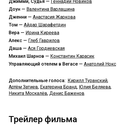
Джимми, Судья —
Геннадий Новиков
Доун —
Валентина Варлашина
Дженни —
Анастасия Жаркова
Том —
Айдар Шарафетдин
Вера —
Ирина Киреева
Алекс —
Глеб Гаврилов
Даша —
Ася Гордиевская
Михаил Шарнов —
Константин Карасик
Управляющий отелем в Вегасе —
Анатолий Нокс
Дополнительные голоса:
Кирилл Туранский
,
Артём Затиев
,
Екатерина Бранд
,
Юлия Беляева
,
Никита Москалёв
,
Денис Баженов
Трейлер фильма