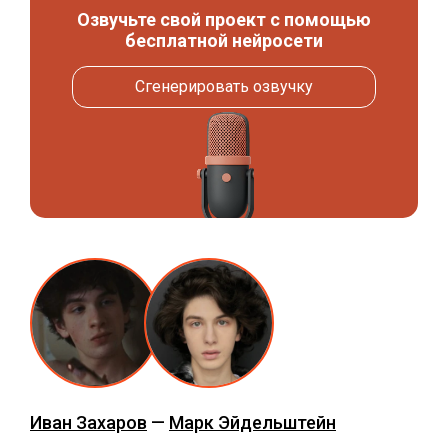
Озвучьте свой проект с помощью
бесплатной нейросети
Сгенерировать озвучку
Иван Захаров
—
Марк Эйдельштейн