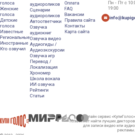
Пн - Пт с 10
голоса
Оплата
аудиороликов
19:00
Женские
FAQ
Сценарии
голоса
Вакансии
аудиороликов
info@kupigo
Детские
Правила сайта
Автоответчики
голоса
Контакты
Озвучка
Известные
Карта сайта
аудиокниг
Региональные
Озвучка видео
Иностранные
Аудиогиды /
Кто озвучил
Аудиоэкскурсии
Озвучка игр
Перевод /
Локализация
Хрономер
Школа вокала
ИИ озвучка
Рейтинги
Статьи
Онлайн сервис «КупиГолос»
позволяет найти лучших дикторов
для записи видео или аудио
рекламы.