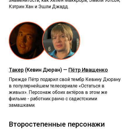
знаменитости, как Хелен Маккрори, Эмили Уотсон,
Кэтрин Хан и Эшли Джадд.
Такер
(Кевин Дюран) —
Пётр Иващенко
Прежде Пётр подарил свой тембр Кевину Дюрану
в популярнейшем телесериале «Остаться в
живых». Персонаж обоих актёров в этом же
фильме - работник ранчо с садистскими
замашками.
Второстепенные персонажи