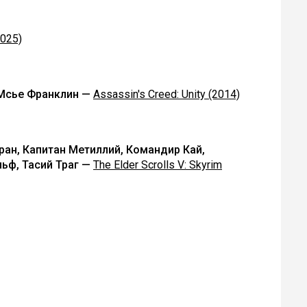
2025)
 Мсье Франклин —
Assassin's Creed: Unity (2014)
ран, Капитан Метиллий, Командир Кай,
льф, Тасий Траг —
The Elder Scrolls V: Skyrim