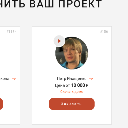
ЧИТЬ ВАШ ПРОЕКТ
#1134
#156
икова
Пётр Иващенко
10 000
Цена от
₽
Скачать демо
Заказать