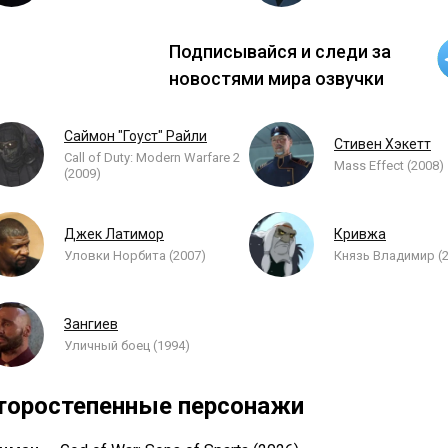
Подписывайся и следи за
новостями мира озвучки
Саймон "Гоуст" Райли
Стивен Хэкетт
Call of Duty: Modern Warfare 2
Mass Effect (2008)
(2009)
Джек Латимор
Кривжа
Уловки Норбита (2007)
Князь Владимир (
Зангиев
Уличный боец (1994)
торостепенные персонажи