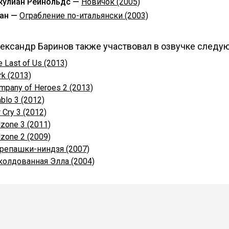
улиан Рейнольдс —
Новичок (2005)
ан —
Ограбление по-итальянски (2003)
ександр Баринов также участвовал в озвучке следу
e Last of Us (2013)
rk (2013)
mpany of Heroes 2 (2013)
ablo 3 (2012)
 Cry 3 (2012)
llzone 3 (2011)
llzone 2 (2009)
репашки-ниндзя (2007)
колдованная Элла (2004)