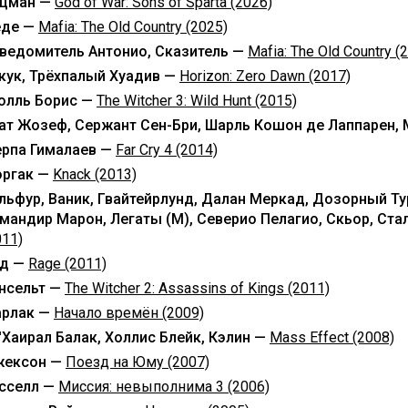
цман —
God of War: Sons of Sparta (2026)
де —
Mafia: The Old Country (2025)
ведомитель Антонио, Сказитель —
Mafia: The Old Country (
кук, Трёхпалый Хуадив —
Horizon: Zero Dawn (2017)
олль Борис —
The Witcher 3: Wild Hunt (2015)
ат Жозеф, Сержант Сен-Бри, Шарль Кошон де Лаппарен,
рпа Гималаев —
Far Cry 4 (2014)
ргак —
Knack (2013)
льфур, Ваник, Гвайтейрлунд, Далан Меркад, Дозорный Ту
мандир Марон, Легаты (М), Северио Пелагио, Скьор, Ста
011)
д —
Rage (2011)
нсельт —
The Witcher 2: Assassins of Kings (2011)
рлак —
Начало времён (2009)
'Хаирал Балак, Холлис Блейк, Кэлин —
Mass Effect (2008)
ексон —
Поезд на Юму (2007)
сселл —
Миссия: невыполнима 3 (2006)