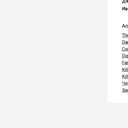
Дж
Ив
Ал
Th
Da
Co
Di
Far
Ki
Ki
Че
За