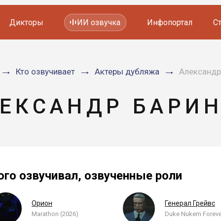
Дикторы
ИИ озвучка
Инфопортал
С
Фильмов и сериалов
Кто озвучивает
Актеры дубляжа
Александр
Мультфильмов
YouTube каналов
Видеорекламы
ЕКСАНДР БАРИ
ого озвучивал, озвученные роли
Орион
Генерал Грейвс
Marathon (2026)
Duke Nukem Foreve