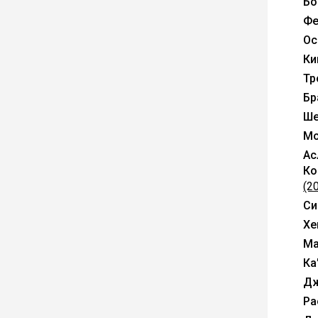
Бо
Фе
Ос
Ки
Тр
Бр
Ше
Мо
Ас
Ко
(2
Си
Хе
Ма
Ка
Дж
Ра