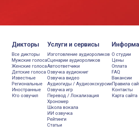
Дикторы
Услуги и сервисы
Информа
Все дикторы
Изготовление аудиороликов
О студии
Мужские голоса
Сценарии аудиороликов
Цены
Женские голоса
Автоответчики
Оплата
Детские голоса
Озвучка аудиокниг
FAQ
Известные
Озвучка видео
Вакансии
Региональные
Аудиогиды / Аудиоэкскурсии
Правила сай
Иностранные
Озвучка игр
Контакты
Кто озвучил
Перевод / Локализация
Карта сайта
Хрономер
Школа вокала
ИИ озвучка
Рейтинги
Статьи