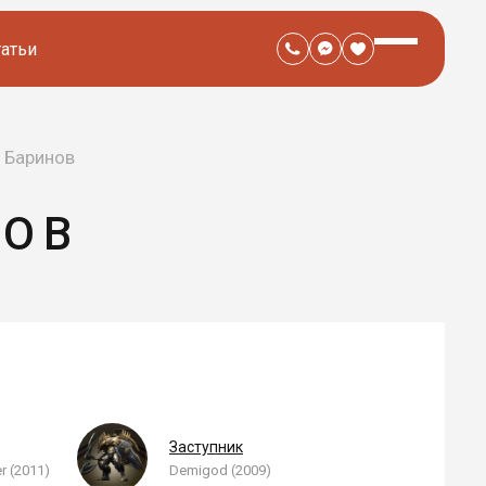
татьи
 Баринов
НОВ
Заступник
r (2011)
Demigod (2009)