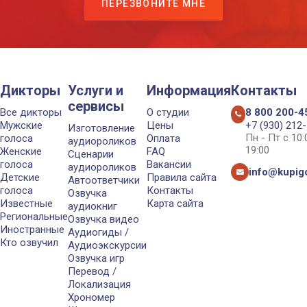
ПЕРЕЗВОНИТЕ МНЕ
Дикторы
Услуги и
Информация
Контакты
сервисы
Все дикторы
О студии
8 800 200-4
Мужские
Цены
+7 (930) 212
Изготовление
Пн - Пт с 10
голоса
Оплата
аудиороликов
19:00
Женские
FAQ
Сценарии
голоса
Вакансии
аудиороликов
info@kupigo
Детские
Правила сайта
Автоответчики
голоса
Контакты
Озвучка
Известные
Карта сайта
аудиокниг
Региональные
Озвучка видео
Иностранные
Аудиогиды /
Кто озвучил
Аудиоэкскурсии
Озвучка игр
Перевод /
Локализация
Хрономер