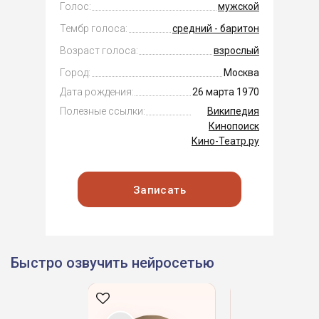
Голос:
мужской
Тембр голоса:
средний - баритон
Возраст голоса:
взрослый
Город:
Москва
Дата рождения:
26 марта 1970
Полезные ссылки:
Википедия
Кинопоиск
Кино-Театр.ру
Записать
Быстро озвучить нейросетью