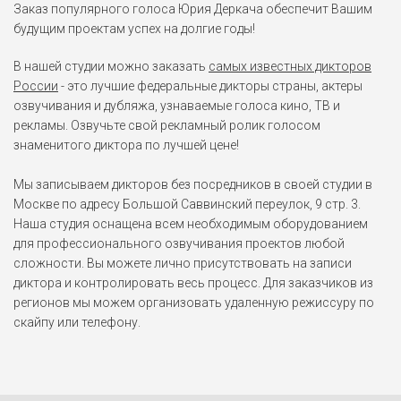
Заказ популярного голоса Юрия Деркача обеспечит Вашим
будущим проектам успех на долгие годы!
Роланд
Лазурный берег (2015)
В нашей студии можно заказать
самых известных дикторов
России
- это лучшие федеральные дикторы страны, актеры
Рик Форд
озвучивания и дубляжа, узнаваемые голоса кино, ТВ и
Шпион (2015)
рекламы. Озвучьте свой рекламный ролик голосом
знаменитого диктора по лучшей цене!
Джейсон Кокс
Мы записываем дикторов без посредников в своей студии в
Скорость: Автобус 657
(2015)
Москве по адресу Большой Саввинский переулок, 9 стр. 3.
Наша студия оснащена всем необходимым оборудованием
для профессионального озвучивания проектов любой
Бен Рикерт
сложности. Вы можете лично присутствовать на записи
Игра на понижение (2015)
диктора и контролировать весь процесс. Для заказчиков из
регионов мы можем организовать удаленную режиссуру по
Дональд "Папаша"
скайпу или телефону.
Колиер
Ярость (2014)
Марв