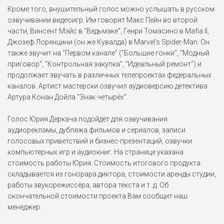
В ожидании варваров
Кроме того, внушительный голос можно услышать в русском
(2019)
озвучивании видеоигр. Им говорят Макс Пейн во второй
части, Винсент Мэйс в “Ведьмаке”, Генри Томасино в Mafia II,
Phoenix
Джозеф Лоренцини (он же Кувалда) в Marvel’s Spider-Man. Он
Battle Carnival (2016)
также звучит на “Первом канале” ("Большие гонки", "Модный
приговор", "Контрольная закупка", "Идеальный ремонт") и
продолжает звучать в различных телепроектах федеральных
Альберт Вескер
каналов. Артист мастерски озвучил аудиоверсию детектива
Обитель зла: Последняя
глава (2016)
Артура Конан Дойла “Знак четырёх”.
Голос Юрия Деркача подойдёт для озвучивания
Макс Ватан
аудиорекламы, дубляжа фильмов и сериалов, записи
Союзники (2016)
голосовых приветствий и бизнес-презентаций, озвучки
компьютерных игр и аудиокниг. На странице указана
Бартоломью Боуг
стоимость работы Юрия. Стоимость итогового продукта
Великолепная семёрка
складывается из гонорара диктора, стоимости аренды студии,
(2016)
работы звукорежиссёра, автора текста и т. д. Об
окончательной стоимости проекта Вам сообщит наш
Хаттон Морроу
менеджер.
Под покровом ночи (2016)