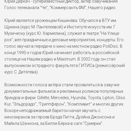
извилины (2008)
...
Юрий Деркач - суперизвестный диктор, актёр озвучивания.
Голос телеканала “Че”, "Коммерсантъ ФМ", Нашего радио.
Рой Макбрайд
Юрий является уроженцем Кишинёва. Обучался в ВТУ им.
К звездам (2019)
Щукина (курс М. Пантелеевой) и Институте искусств им. Г.
Музическу (курс Ю. Хармелина), служил в театре “На Улице
Уолт Тромби
роз”, вёл праздничные и деловые мероприятия, концерты. Его
Достать ножи (2019)
голос звучал в передаче о кино на местном радио PoliDisc. В
конце 1990-х годов Юрий начинает работать в российской
столице на Нашем радио и Maximum. В 2002 году он стал
Адам Клей
выпускником эстрадного факультета ГИТИСа (режиссёрский
Пчеловод (2024)
курс С. Дитятева).
Уолт Тромби
Возможности голоса актёра стали проявляться в озвучке
Достать ножи (2019)
документальных фильмов и рекламных роликов популярных
брендов и фирм: Gillette, Mercedes, Hyundai, Toyota, Lipton, Gliss
Kur, “Эльдорадо”, “Гриппферон”, “Компливит” и многих других.
Лоран Делакруа
Вскоре неподражаемый баритон начал звучать с
Убийство на яхте (2019)
киноэкранов за героев Брэда Питта, Дуэйна Джонсона и
Майкла Шэннона, за Билли Бёрка в саге “Сумерки”.
Полковник Джолл