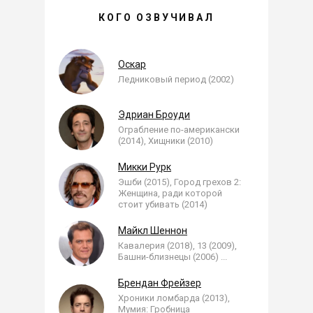
КОГО ОЗВУЧИВАЛ
ЮРИЙ ДЕРКАЧ —
, ОЗВУЧЕННЫЕ РОЛИ
Оскар
Ледниковый период (2002)
Эдриан Броуди
Ограбление по-американски
(2014), Хищники (2010)
Микки Рурк
Эшби (2015), Город грехов 2:
Женщина, ради которой
стоит убивать (2014)
Майкл Шеннон
Кавалерия (2018), 13 (2009),
Башни-близнецы (2006)
...
Брендан Фрейзер
Хроники ломбарда (2013),
Мумия: Гробница