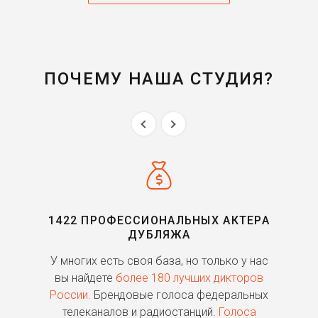
Кенни Мэтьюс
Obscure II (2007)
ПОЧЕМУ НАША СТУДИЯ?
Брэдли
Crysis (2007)
Ричард Джонс
Вавилон (2006)
Билл Митчелл
Не пойман — не вор (2006)
1422 ПРОФЕССИОНАЛЬНЫХ АКТЕРА
ДУБЛЯЖА
Ферон
ь
У многих есть своя база, но только у нас
П
300 спартанцев (2006)
го
вы найдете
более 180 лучших дикторов
России.
Брендовые голоса федеральных
Галлиан
о
телеканалов и радиостанций.
Голоса