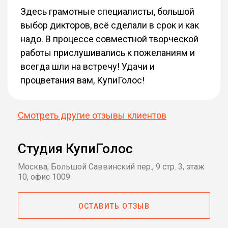
Джон Уотерс
Здесь грамотные специалисты, большой
Call of Duty (2003)
выбор дикторов, всё сделали в срок и как
надо. В процессе совместной творческой
Страбониц "Страбо"
работы прислушивались к пожеланиям и
Гоголак
Девять ярдов 2 (2003)
всегда шли на встречу! Удачи и
процветания вам, КупиГолос!
Оскар
Ледниковый период (2002)
Смотреть другие отзывы клиентов
Фрэнк Хорриган
Fallout 2 (1998)
Студия КупиГолос
Москва, Большой Саввинский пер., 9 стр. 3, этаж
Алан "Датч" Шефер
10, офис 1009
Хищник (1987)
ОСТАВИТЬ ОТЗЫВ