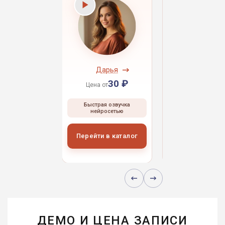
ндрей
Дарья
Даниил
30 ₽
30 ₽
30 
 от
Цена от
Цена от
ая озвучка
Быстрая озвучка
Быстрая озвуч
росетью
нейросетью
нейросетью
и в каталог
Перейти в каталог
Перейти в кат
ДЕМО И ЦЕНА ЗАПИСИ