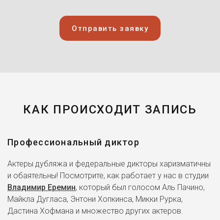
Пит
Муви 43 (2012)
Отправить заявку
Рэймонд Леон
Время (2011)
Чарли Свон
Сумерки. Сага. Рассвет:
Часть 1 (2011)
КАК ПРОИСХОДИТ ЗАПИСЬ
Генри Томасино
Mafia II (2010)
Профессиональный диктор
Актеры дубляжа и федеральные дикторы харизматичны
Чарли Свон
и обаятельны! Посмотрите, как работает у нас в студии
Сумерки. Сага. Затмение
(2010)
Владимир Еремин
, который был голосом Аль Пачино,
Майкла Дугласа, Энтони Хопкинса, Микки Рурка,
Ройс
Дастина Хофмана и множество других актеров.
Хищники (2010)