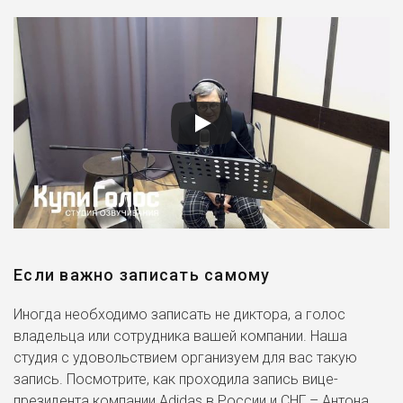
Мистер О'Брайен
Древо жизни (2010)
Альберт Вескер
Обитель зла 4: Жизнь после
смерти (2010)
Генри
13 (2009)
Хэкман
Если важно записать самому
Геймер (2009)
Иногда необходимо записать не диктора, а голос
Чарли Свон
владельца или сотрудника вашей компании. Наша
Сумерки. Сага. Новолуние
студия с удовольствием организуем для вас такую
(2009)
запись. Посмотрите, как проходила запись вице-
президента компании Adidas в России и СНГ – Антона