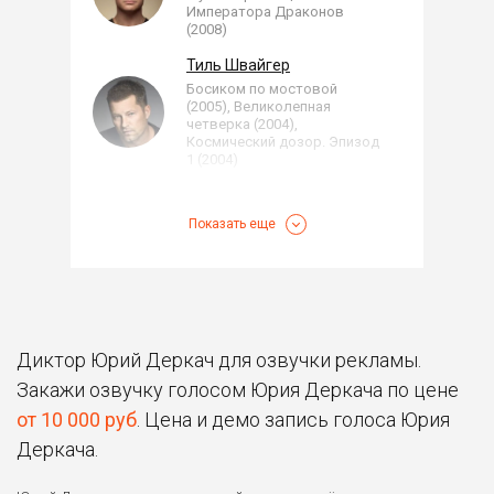
Императора Драконов
(2008)
Тиль Швайгер
Босиком по мостовой
(2005), Великолепная
четверка (2004),
Космический дозор. Эпизод
1 (2004)
Чарли Свон
Сумерки. Сага. Рассвет:
Показать еще
Часть 2 (2012), Сумерки.
Сага. Рассвет: Часть 1
(2011), Сумерки. Сага.
Затмение (2010)
...
Брэд Питт
Союзники (2016), Игра на
Диктор Юрий Деркач для озвучки рекламы.
понижение (2015), Лазурный
берег (2015)
...
Закажи озвучку голосом Юрия Деркача по цене
от 10 000 руб
. Цена и демо запись голоса Юрия
Дуэйн Джонсон (Скала)
G.I. Joe: Бросок кобры 2
Деркача.
(2013), Копы в глубоком
запасе (2010), Напряги