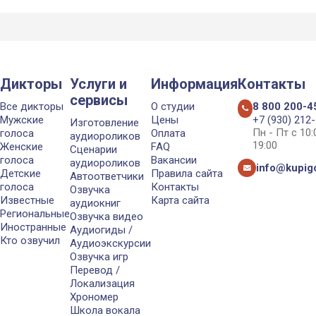
Дикторы
Услуги и
Информация
Контакты
сервисы
Все дикторы
О студии
8 800 200-4
Мужские
Цены
+7 (930) 212
Изготовление
Пн - Пт с 10
голоса
Оплата
аудиороликов
19:00
Женские
FAQ
Сценарии
голоса
Вакансии
аудиороликов
info@kupigo
Детские
Правила сайта
Автоответчики
голоса
Контакты
Озвучка
Известные
Карта сайта
аудиокниг
Региональные
Озвучка видео
Иностранные
Аудиогиды /
Кто озвучил
Аудиоэкскурсии
Озвучка игр
Перевод /
Локализация
Хрономер
Школа вокала