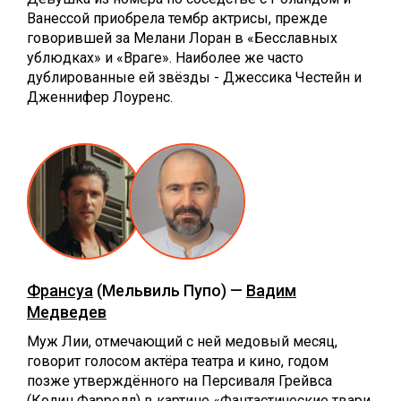
Ванессой приобрела тембр актрисы, прежде
говорившей за Мелани Лоран в «Бесславных
ублюдках» и «Враге». Наиболее же часто
дублированные ей звёзды - Джессика Честейн и
Дженнифер Лоуренс.
Франсуа
(Мельвиль Пупо) —
Вадим
Медведев
Муж Лии, отмечающий с ней медовый месяц,
говорит голосом актёра театра и кино, годом
позже утверждённого на Персиваля Грейвса
(Колин Фаррелл) в картине «Фантастические твари