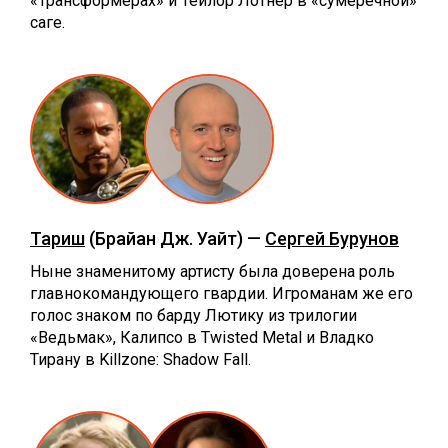
«Трансформерах» и Тейлор Лотнер в «сумеречной»
саге.
Тариш
(Брайан Дж. Уайт) —
Сергей Бурунов
Ныне знаменитому артисту была доверена роль
главнокомандующего гвардии. Игроманам же его
голос знаком по барду Лютику из трилогии
«Ведьмак», Калипсо в Twisted Metal и Владко
Тирану в Killzone: Shadow Fall.