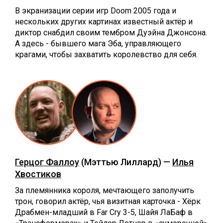
В экранизации серии игр Doom 2005 года и
нескольких других картинах известный актёр и
диктор снабдил своим тембром Дуэйна Джонсона.
А здесь - бывшего мага Эба, управляющего
крагами, чтобы захватить королевство для себя.
Герцог Фаллоу
(Мэттью Лиллард) —
Илья
Хвостиков
За племянника короля, мечтающего заполучить
трон, говорил актёр, чья визитная карточка - Хёрк
Драбмен-младший в Far Cry 3-5, Шайя ЛаБаф в