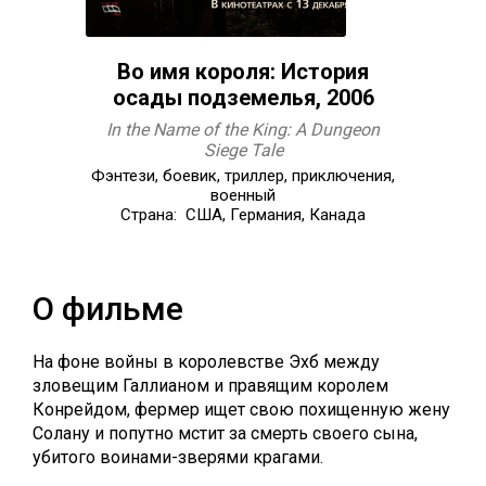
Во имя короля: История
осады подземелья, 2006
In the Name of the King: A Dungeon
Siege Tale
Фэнтези, боевик, триллер, приключения,
военный
Страна: США, Германия, Канада
О фильме
На фоне войны в королевстве Эхб между
зловещим Галлианом и правящим королем
Конрейдом, фермер ищет свою похищенную жену
Солану и попутно мстит за смерть своего сына,
убитого воинами-зверями крагами.