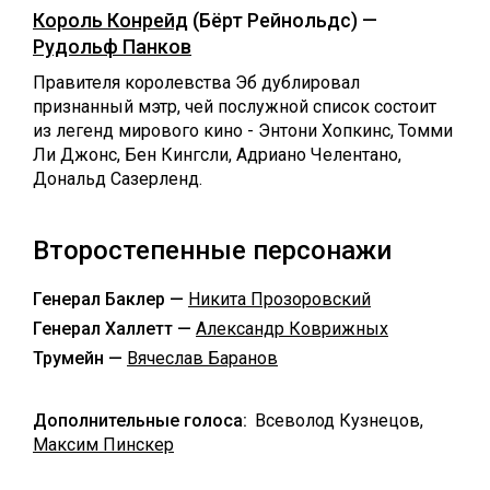
Король Конрейд
(Бёрт Рейнольдс) —
Рудольф Панков
Правителя королевства Эб дублировал
признанный мэтр, чей послужной список состоит
из легенд мирового кино - Энтони Хопкинс, Томми
Ли Джонс, Бен Кингсли, Адриано Челентано,
Дональд Сазерленд.
Второстепенные персонажи
Генерал Баклер —
Никита Прозоровский
Генерал Халлетт —
Александр Коврижных
Трумейн —
Вячеслав Баранов
Дополнительные голоса:
Всеволод Кузнецов,
Максим Пинскер