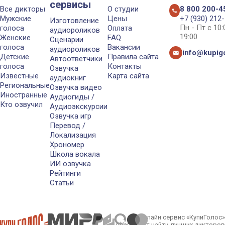
сервисы
Все дикторы
О студии
8 800 200-4
Мужские
Цены
+7 (930) 212
Изготовление
Пн - Пт с 10
голоса
Оплата
аудиороликов
19:00
Женские
FAQ
Сценарии
голоса
Вакансии
аудиороликов
info@kupigo
Детские
Правила сайта
Автоответчики
голоса
Контакты
Озвучка
Известные
Карта сайта
аудиокниг
Региональные
Озвучка видео
Иностранные
Аудиогиды /
Кто озвучил
Аудиоэкскурсии
Озвучка игр
Перевод /
Локализация
Хрономер
Школа вокала
ИИ озвучка
Рейтинги
Статьи
Онлайн сервис «КупиГолос»
позволяет найти лучших дикторов