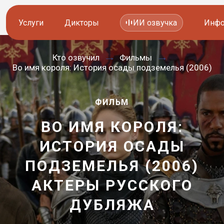
Услуги
Дикторы
ИИ озвучка
Инфо
Кто озвучил
Фильмы
Озвучка видео
Иностранные дикторы
Во имя короля: История осады подземелья (2006)
Работа с аудио
Русские дикторы
ФИЛЬМ
Работа с текстом
Актеры озвучки
ВО ИМЯ КОРОЛЯ:
Локализация и перевод
Контакты дикторов
ИСТОРИЯ ОСАДЫ
Другие услуги
ИИ голоса
ПОДЗЕМЕЛЬЯ (2006)
АКТЕРЫ РУССКОГО
—
8 800 200-45-51
8 800 200-45-51
ДУБЛЯЖА
Заказать звонок
Заказать звонок