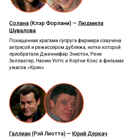
Солана
(Клэр Форлани) —
Людмила
Шувалова
Похищенная крагами супруга фермера озвучена
актрисой и режиссёром дубляжа, нотки которой
приобретали Дженнифер Энистон, Рене
Зеллвегер, Наоми Уоттс и Кортни Кокс в фильмах
ужасов «Крик».
Галлиан
(Рэй Лиотта) —
Юрий Деркач