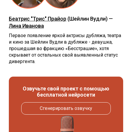
Беатрис "Трис" Прайор
(Шейлин Вудли) —
Лина Иванова
Первое появление яркой актрисы дубляжа, театра
и кино за Шейлин Вудли в дубляже - девушка,
прошедшая во фракцию «Бесстрашие», хотя
скрывает от остальных свой выявленный статус
дивергента.
Озвучьте свой проект с помощью
бесплатной нейросети
Сгенерировать озвучку