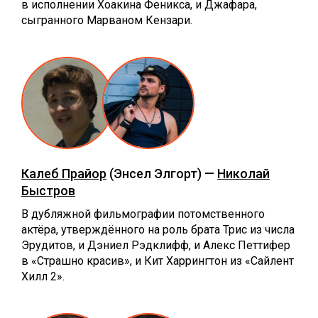
в исполнении Хоакина Феникса, и Джафара,
сыгранного Марваном Кензари.
Калеб Прайор
(Энсел Элгорт) —
Николай
Быстров
В дубляжной фильмографии потомственного
актёра, утверждённого на роль брата Трис из числа
Эрудитов, и Дэниел Рэдклифф, и Алекс Петтифер
в «Страшно красив», и Кит Харрингтон из «Сайлент
Хилл 2».