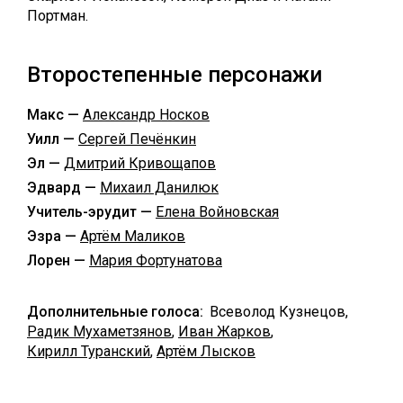
Портман.
Второстепенные персонажи
Макс —
Александр Носков
Уилл —
Сергей Печёнкин
Эл —
Дмитрий Кривощапов
Эдвард —
Михаил Данилюк
Учитель-эрудит —
Елена Войновская
Эзра —
Артём Маликов
Лорен —
Мария Фортунатова
Дополнительные голоса:
Всеволод Кузнецов,
Радик Мухаметзянов
,
Иван Жарков
,
Кирилл Туранский
,
Артём Лысков