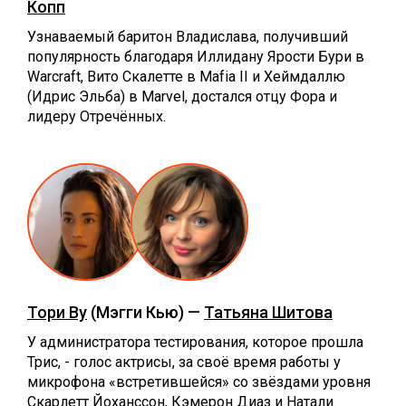
Копп
Узнаваемый баритон Владислава, получивший
популярность благодаря Иллидану Ярости Бури в
Warcraft, Вито Скалетте в Mafia II и Хеймдаллю
(Идрис Эльба) в Marvel, достался отцу Фора и
лидеру Отречённых.
Тори Ву
(Мэгги Кью) —
Татьяна Шитова
У администратора тестирования, которое прошла
Трис, - голос актрисы, за своё время работы у
микрофона «встретившейся» со звёздами уровня
Скарлетт Йоханссон, Кэмерон Диаз и Натали