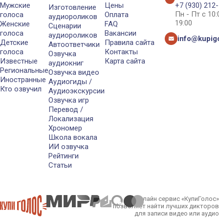
Мужские
Цены
+7 (930) 212
Изготовление
Пн - Пт с 10
голоса
Оплата
аудиороликов
19:00
Женские
FAQ
Сценарии
голоса
Вакансии
аудиороликов
info@kupigo
Детские
Правила сайта
Автоответчики
голоса
Контакты
Озвучка
Известные
Карта сайта
аудиокниг
Региональные
Озвучка видео
Иностранные
Аудиогиды /
Кто озвучил
Аудиоэкскурсии
Озвучка игр
Перевод /
Локализация
Хрономер
Школа вокала
ИИ озвучка
Рейтинги
Статьи
Онлайн сервис «КупиГолос»
позволяет найти лучших дикторов
для записи видео или аудио