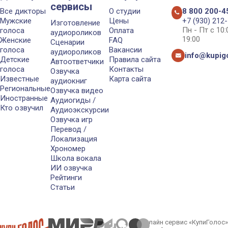
сервисы
Все дикторы
О студии
8 800 200-4
Мужские
Цены
+7 (930) 212
Изготовление
Пн - Пт с 10
голоса
Оплата
аудиороликов
19:00
Женские
FAQ
Сценарии
голоса
Вакансии
аудиороликов
info@kupigo
Детские
Правила сайта
Автоответчики
голоса
Контакты
Озвучка
Известные
Карта сайта
аудиокниг
Региональные
Озвучка видео
Иностранные
Аудиогиды /
Кто озвучил
Аудиоэкскурсии
Озвучка игр
Перевод /
Локализация
Хрономер
Школа вокала
ИИ озвучка
Рейтинги
Статьи
Онлайн сервис «КупиГолос»