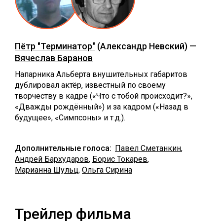
Пётр "Терминатор"
(Александр Невский) —
Вячеслав Баранов
Напарника Альберта внушительных габаритов
дублировал актёр, известный по своему
творчеству в кадре («Что с тобой происходит?»,
«Дважды рождённый») и за кадром («Назад в
будущее», «Симпсоны» и т.д.).
Дополнительные голоса:
Павел Сметанкин
,
Андрей Бархударов
,
Борис Токарев
,
Марианна Шульц
,
Ольга Сирина
Трейлер фильма