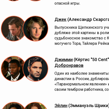
опасной игры.
Джек
(Александр Скарсг
Выпускника Щепкинского учи
дубляже этой картины в роли 
судьбоносное знакомство с 
могучего Тора, Тайлера Рейка 
Джимми
(Кёртис "50 Cen
Добронравов
Один из наиболее знамениты
династии в России, дублиро
«Паранормальном явлении» и
своим тембром работника, 
Эйлин
(Эммануэль Шрики