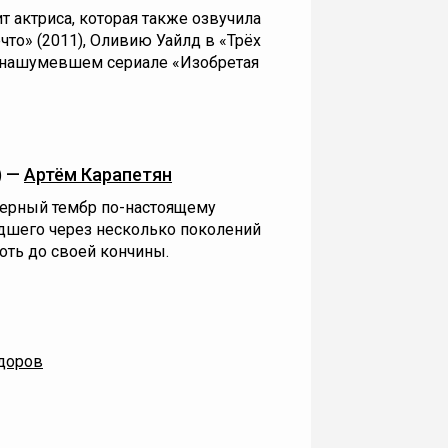
т актриса, которая также озвучила
что» (2011), Оливию Уайлд в «Трёх
 в нашумевшем сериале «Изобретая
) —
Артём Карапетян
ктерный тембр по-настоящему
едшего через несколько поколений
оть до своей кончины.
доров