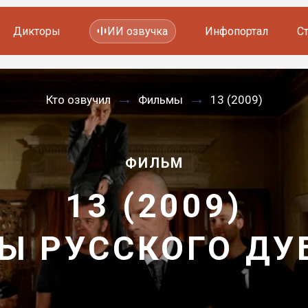
Дикторы
ИИ озвучка
Инфопортал
С
Фильмов и сериалов
Кто озвучил
Фильмы
13 (2009)
Мультфильмов
YouTube каналов
Видеорекламы
ФИЛЬМ
13 (2009)
Ы РУССКОГО Д
—