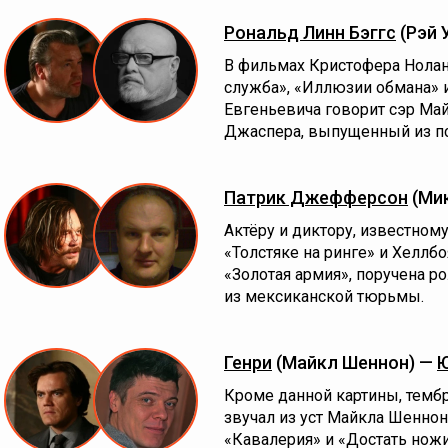
Рональд Линн Бэггс
(Рэй 
В фильмах Кристофера Нолана
служба», «Иллюзии обмана» и
Евгеньевича говорит сэр Май
Джаспера, выпущенный из п
Патрик Джефферсон
(Мик
Актёру и диктору, известном
«Толстяке на ринге» и Хеллбо
«Золотая армия», поручена р
из мексиканской тюрьмы.
Генри
(Майкл Шеннон) —
Ю
Кроме данной картины, тембр
звучал из уст Майкла Шенно
«Кавалерия» и «Достать ножи