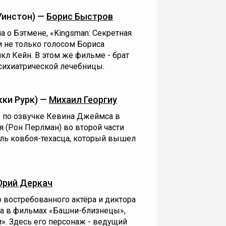
Уинстон) —
Борис Быстров
 о Бэтмене, «Kingsman: Секретная
 не только голосом Бориса
кл Кейн. В этом же фильме - брат
сихиатрической лечебницы.
ки Рурк) —
Михаил Георгиу
у по озвучке Кевина Джеймса в
я (Рон Перлман) во второй части
оль ковбоя-техасца, который вышел
рий Деркач
 востребованного актёра и диктора
на в фильмах «Башни-близнецы»,
». Здесь его персонаж - ведущий