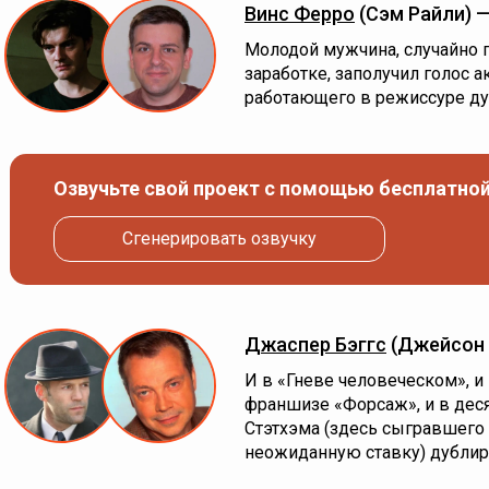
Винс Ферро
(Сэм Райли) 
Молодой мужчина, случайно 
заработке, заполучил голос а
работающего в режиссуре ду
Озвучьте свой проект с помощью бесплатной
Сгенерировать озвучку
Джаспер Бэггс
(Джейсон 
И в «Гневе человеческом», и
франшизе «Форсаж», и в дес
Стэтхэма (здесь сыгравшего 
неожиданную ставку) дублиро