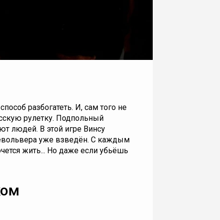
пособ разбогатеть. И, сам того не
усскую рулетку. Подпольный
ают людей. В этой игре Винсу
револьвера уже взведён. С каждым
ется жить... Но даже если убьёшь
ком