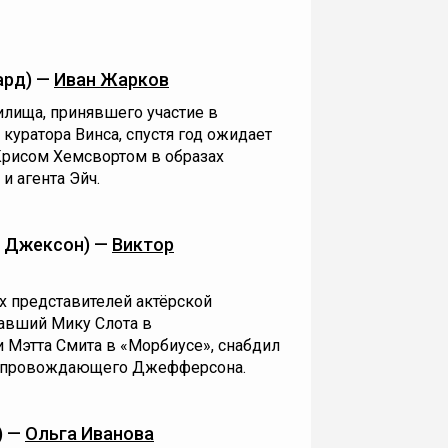
ард) —
Иван Жарков
лища, принявшего участие в
куратора Винса, спустя год ожидает
Крисом Хемсвортом в образах
и агента Эйч.
t" Джексон) —
Виктор
х представителей актёрской
вавший Мику Слота в
 Мэтта Смита в «Морбиусе», снабдил
сопровождающего Джефферсона.
) —
Ольга Иванова