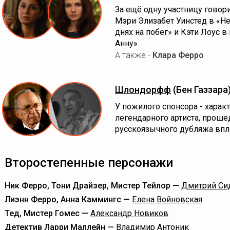
За ещё одну участницу говори
Мэри Элизабет Уинстед в «Не
днях на побег» и Кэти Лоус
Анну».
А также -
Клара Ферро
Шлондорфф
(Бен Газзара
У пожилого спонсора - хара
легендарного артиста, прош
русскоязычного дубляжа впл
Второстепенные персонажи
Ник Ферро, Тони Драйзер, Мистер Тейлор —
Дмитрий Си
Лиэнн Ферро, Анна Каммингс —
Елена Войновская
Тед, Мистер Гомес —
Александр Новиков
Детектив Ларри Маллейн —
Владимир Антоник