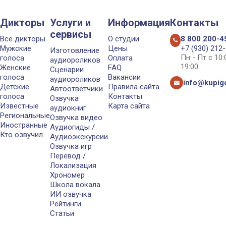
Дикторы
Услуги и
Информация
Контакты
сервисы
Все дикторы
О студии
8 800 200-4
Мужские
Цены
+7 (930) 212
Изготовление
Пн - Пт с 10
голоса
Оплата
аудиороликов
19:00
Женские
FAQ
Сценарии
голоса
Вакансии
аудиороликов
info@kupigo
Детские
Правила сайта
Автоответчики
голоса
Контакты
Озвучка
Известные
Карта сайта
аудиокниг
Региональные
Озвучка видео
Иностранные
Аудиогиды /
Кто озвучил
Аудиоэкскурсии
Озвучка игр
Перевод /
Локализация
Хрономер
Школа вокала
ИИ озвучка
Рейтинги
Статьи