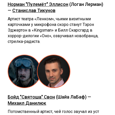
Норман "Пулемёт" Эллисон
(Логан Лерман)
—
Станислав Тикунов
Артист театра «Ленком», чьими визитными
карточками у микрофона скоро станут Тэрон
Эджертон в «Kingsman» и Билл Скарсгард в
хоррор-дилогии «Оно», озвучивал новобранца,
стрелка-радиста.
Бойд "Святоша" Свон
(Шайа ЛаБаф) —
Михаил Данилюк
Потомственный артист, чей голос звучал из уст