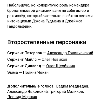
Небольшую, но колоритную роль командира
бронетанковой дивизии взял на себя актёр и
режиссёр, который частенько снабжал своими
интонациями Джона Гудмана и Джеймса
Гандольфини.
Второстепенные персонажи
Сержант Питерсон —
Александр Головчанский
Сержант Майлс —
Олег Новиков
Сержант Диллард —
Олег Щербинин
Эмма —
Полина Чекан
Дополнительные голоса:
Вадим Медведев
,
Александр Яцковский
,
Григорий Маликов
,
Леонид Маршак