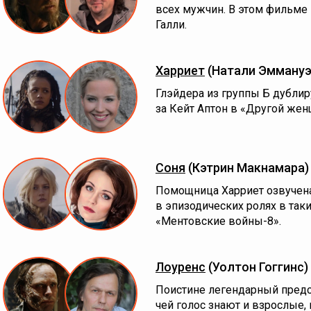
всех мужчин. В этом фильме 
Галли.
Харриет
(Натали Эммануэ
Глэйдера из группы Б дублиру
за Кейт Аптон в «Другой жен
Соня
(Кэтрин Макнамара)
Помощница Харриет озвучена
в эпизодических ролях в таки
«Ментовские войны-8».
Лоуренс
(Уолтон Гоггинс)
Поистине легендарный предс
чей голос знают и взрослые, 