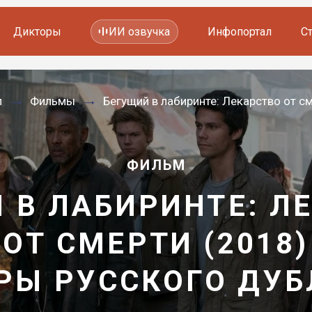
Дикторы
ИИ озвучка
Инфопортал
С
Фильмов и сериалов
л
Фильмы
Бегущий в лабиринте: Лекарство от см
Мультфильмов
YouTube каналов
Видеорекламы
ФИЛЬМ
 В ЛАБИРИНТЕ: Л
ОТ СМЕРТИ (2018)
РЫ РУССКОГО ДУ
—