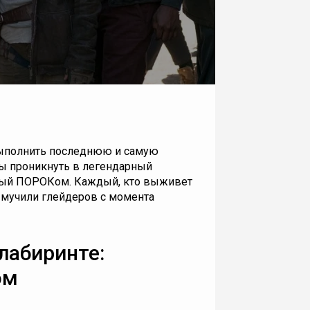
выполнить последнюю и самую
ны проникнуть в легендарный
емый ПОРОКом. Каждый, кто выживет
е мучили глейдеров с момента
лабиринте:
ом