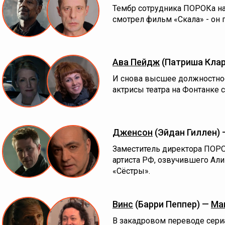
Тембр сотрудника ПОРОКа нав
смотрел фильм «Скала» - он 
Ава Пейдж
(Патриша Кла
И снова высшее должностно
актрисы театра на Фонтанке 
Дженсон
(Эйдан Гиллен)
Заместитель директора ПОРО
артиста РФ, озвучившего Ал
«Сёстры»‎.
Винс
(Барри Пеппер) —
Ма
В закадровом переводе сери