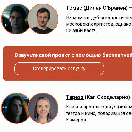
Томас
(Дилан О'Брайен) 
На момент дубляжа третьей ч
московских артистов, однако 
не забывает!
Озвучьте свой проект с помощью бесплатной
Сгенерировать озвучку
Тереза
(Кая Скоделарио)
Как и в прошлых двух фильма
театра и кино, подарившая с
Кэмерон.