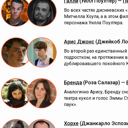
Галли
(Уилл Поултер) —
П
Во всех частях диснеевских 
Митчелла Хоупа, а в этом фи
персонажа Уилла Поултера.
Арис Джонс
(Джейкоб Ло
Во второй раз единственный
подростком, на протяжении в
дублировавшего покойного 
Бренда
(Роза Салазар) —
Аналогично Арису, Бренду с
театра кукол и голос Эммы 
паук».
Хорхе
(Джанкарло Эспоз