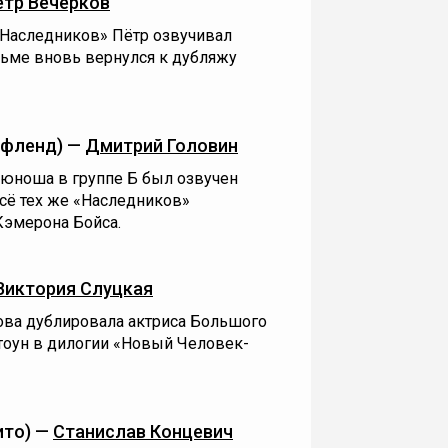
ётр Вечерков
«Наследников» Пётр озвучивал
льме вновь вернулся к дубляжу
фленд) —
Дмитрий Головин
 юноша в группе Б был озвучен
сё тех же «Наследников»
Кэмерона Бойса.
Виктория Слуцкая
нова дублировала актриса Большого
Стоун в дилогии «Новый Человек-
ито) —
Станислав Концевич