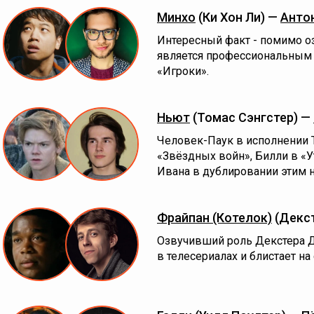
Минхо
(Ки Хон Ли) —
Анто
Интересный факт - помимо о
является профессиональным
«Игроки».
Ньют
(Томас Сэнгстер) —
Человек-Паук в исполнении 
«Звёздных войн», Билли в «Ут
Ивана в дублировании этим 
Фрайпан (Котелок)
(Декс
Озвучивший роль Декстера Д
в телесериалах и блистает на