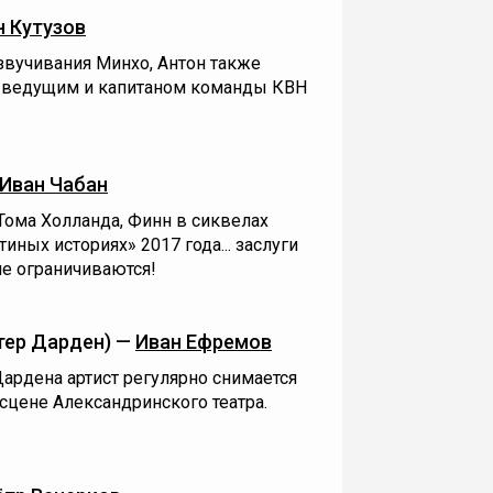
н Кутузов
звучивания Минхо, Антон также
 ведущим и капитаном команды КВН
Иван Чабан
Тома Холланда, Финн в сиквелах
иных историях» 2017 года... заслуги
не ограничиваются!
тер Дарден) —
Иван Ефремов
ардена артист регулярно снимается
 сцене Александринского театра.