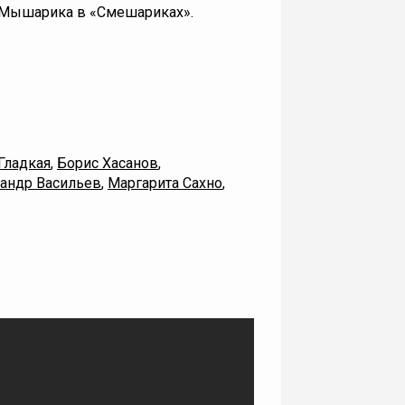
 Мышарика в «Смешариках».
Гладкая
,
Борис Хасанов
,
андр Васильев
,
Маргарита Сахно
,