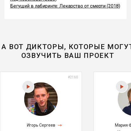
Бегущий в лабиринте: Лекарство от смерти (2018)
А ВОТ ДИКТОРЫ, КОТОРЫЕ МОГУ
ОЗВУЧИТЬ ВАШ ПРОЕКТ
#2160
Игорь Сергеев
Мария 