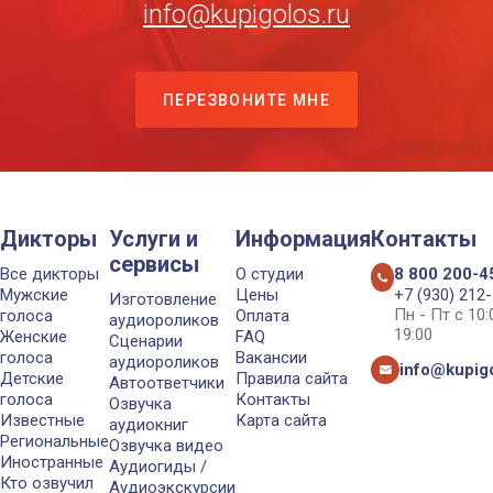
info@kupigolos.ru
ПЕРЕЗВОНИТЕ МНЕ
Дикторы
Услуги и
Информация
Контакты
сервисы
Все дикторы
О студии
8 800 200-4
Мужские
Цены
+7 (930) 212
Изготовление
Пн - Пт с 10
голоса
Оплата
аудиороликов
19:00
Женские
FAQ
Сценарии
голоса
Вакансии
аудиороликов
info@kupigo
Детские
Правила сайта
Автоответчики
голоса
Контакты
Озвучка
Известные
Карта сайта
аудиокниг
Региональные
Озвучка видео
Иностранные
Аудиогиды /
Кто озвучил
Аудиоэкскурсии