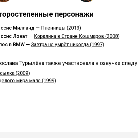
торостепенные персонажи
ссис Милланд —
Пленницы (2013)
ссис Ловат —
Коралина в Стране Кошмаров (2008)
лос в BMW —
Завтра не умрёт никогда (1997)
ослава Турылёва также участвовала в озвучке след
сылка (2009)
целого мира мало (1999)