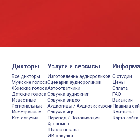
Дикторы
Услуги и сервисы
Информа
Все дикторы
Изготовление аудиороликов
О студии
Мужские голоса
Сценарии аудиороликов
Цены
Женские голоса
Автоответчики
Оплата
Детские голоса
Озвучка аудиокниг
FAQ
Известные
Озвучка видео
Вакансии
Региональные
Аудиогиды / Аудиоэкскурсии
Правила сай
Иностранные
Озвучка игр
Контакты
Кто озвучил
Перевод / Локализация
Карта сайта
Хрономер
Школа вокала
ИИ озвучка