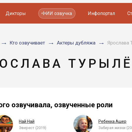
Дикторы
ИИ озвучка
Инфопортал
С
Фильмов и сериалов
Кто озвучивает
Актеры дубляжа
Ярослава 
Мультфильмов
YouTube каналов
Видеорекламы
ОСЛАВА ТУРЫЛ
ого озвучивала, озвученные роли
Най Най
Ребекка Ашер
Эверест (2019)
Забирая жизни (20