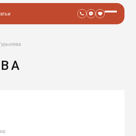
татьи
Турылёва
ЁВА
04)