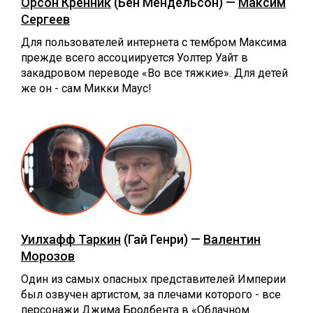
Орсон Кренник
(Бен Мендельсон) —
Максим
Сергеев
Для пользователей интернета с тембром Максима
прежде всего ассоциируется Уолтер Уайт в
закадровом переводе «‎Во все тяжкие». Для детей
же он - сам Микки Маус!
Уилхафф Таркин
(Гай Генри) —
Валентин
Морозов
Один из самых опасных представителей Империи
был озвучен артистом, за плечами которого - все
персонажи Джима Бродбента в «‎Облачном