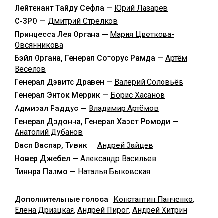
Лейтенант Тайду Сефла —
Юрий Лазарев
C-3PO —
Дмитрий Стрелков
Принцесса Лея Органа —
Мария Цветкова-
Овсянникова
Бэйл Органа, Генерал Соторус Рамда —
Артём
Веселов
Генерал Дэвитс Дравен —
Валерий Соловьёв
Генерал Энток Меррик —
Борис Хасанов
Адмирал Раддус —
Владимир Артёмов
Генерал Додонна, Генерал Харст Ромоди —
Анатолий Дубанов
Васп Васпар, Тивик —
Андрей Зайцев
Новер Джебел —
Александр Васильев
Тиннра Палмо —
Наталья Быковская
Дополнительные голоса:
Константин Панченко
,
Елена Дриацкая
,
Андрей Пирог
,
Андрей Хитрин