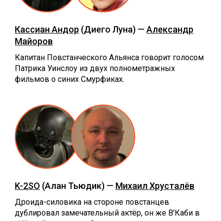
Кассиан Андор
(Диего Луна) —
Александр
Майоров
Капитан Повстанческого Альянса говорит голосом
Патрика Уинслоу из двух полнометражных
фильмов о синих Смурфиках.
K-2SO
(Алан Тьюдик) —
Михаил Хрусталёв
Дроида-силовика на стороне повстанцев
дублировал замечательный актёр, он же В'Каби в