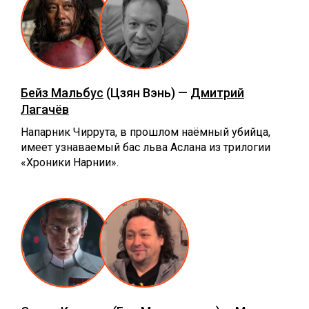
Бейз Мальбус
(Цзян Вэнь) —
Дмитрий
Лагачёв
Напарник Чиррута, в прошлом наёмный убийца,
имеет узнаваемый бас льва Аслана из трилогии
«‎Хроники Нарнии».