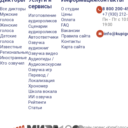
сервисы
Все дикторы
О студии
8 800 200-4
Мужские
Цены
+7 (930) 212
Изготовление
Пн - Пт с 10
голоса
Оплата
аудиороликов
19:00
Женские
FAQ
Сценарии
голоса
Вакансии
аудиороликов
info@kupigo
Детские
Правила сайта
Автоответчики
голоса
Контакты
Озвучка
Известные
Карта сайта
аудиокниг
Региональные
Озвучка видео
Иностранные
Аудиогиды /
Кто озвучил
Аудиоэкскурсии
Озвучка игр
Перевод /
Локализация
Хрономер
Школа вокала
ИИ озвучка
Рейтинги
Статьи
Онлайн сервис «КупиГолос»