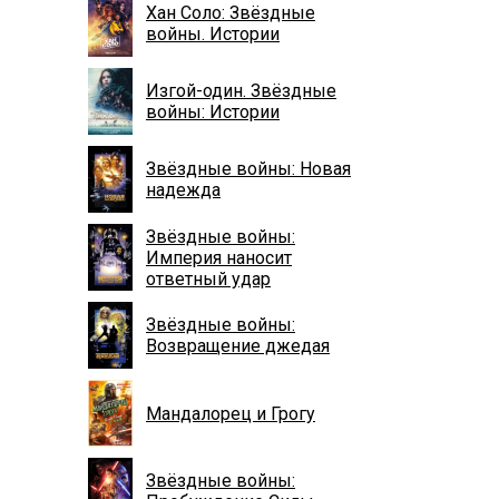
Хан Соло: Звёздные
войны. Истории
Изгой-один. Звёздные
войны: Истории
Звёздные войны: Новая
надежда
Звёздные войны:
Империя наносит
ответный удар
Звёздные войны:
Возвращение джедая
Мандалорец и Грогу
Звёздные войны: