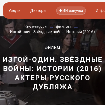
Услуги
Дикторы
ИИ озвучка
Инфо
Кто озвучил
Фильмы
Озвучка видео
Иностранные дикторы
Изгой-один. Звёздные войны: Истории (2016)
Работа с аудио
Русские дикторы
ФИЛЬМ
Работа с текстом
Актеры озвучки
ИЗГОЙ-ОДИН. ЗВЁЗДНЫЕ
Локализация и перевод
Контакты дикторов
ВОЙНЫ: ИСТОРИИ (2016)
Другие услуги
ИИ голоса
АКТЕРЫ РУССКОГО
—
ДУБЛЯЖА
8 800 200-45-51
8 800 200-45-51
Заказать звонок
Заказать звонок