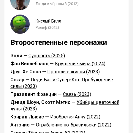
Люди в чёрном 3 (2012)
Кислый Билл
Ральф (2012)
Второстепенные персонажи
Энди —
Сущность (2025)
Фон Виллебранд —
Крушение мира (2024)
Друг Хе Сона —
Прошлые жизни (2023)
Оскар —
Леди Баг и Супер-Кот: Пробуждение
силы (2023)
Президент Франции —
Связь (2023)
Дэвид Шоун, Скотт Мэтис —
Убийцы цветочной
луны (2023)
Конрад Льюис —
Изобретая Анну (2022)
Антонио —
Ограбление по-бразильски (2022)
Стивен Тёрнер —
Архив 81 (2022)