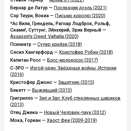
Бернар де Латур —
Последняя дуэль (2021)
Сэр Тиури, Вокиа —
Письмо королю (2020)
*Ас Вили, Грендель, Рагнар Лодброк, Рольф,
Сками!, Суттунг, Эйнхерий, Эрик Верный —
Assassin's Creed: Valhalla (2020)
Психиатр —
Супер крейзи (2018)
Сесил Хангерфорд —
Кристофер Робин (2018)
Капитан Росс —
Босс-молокосос (2017)
C-3PO —
Изгой-один. Звёздные войны: Истории
(2016)
Кристофер Джонс —
Защитник (2015)
Бекетт —
Выживший (2015)
Григрилло —
Зип и Зап. Клуб стеклянных шариков
(2013)
Отец Джека —
Новый Человек-паук (2012)
Мока, Гориан —
Хвост Феи (2009-2019)