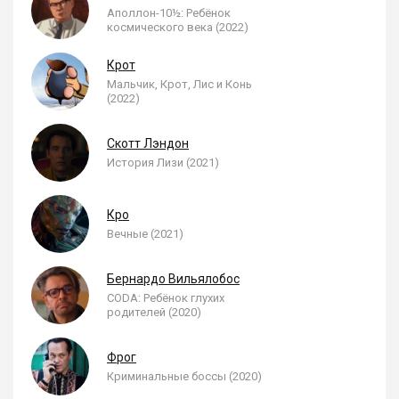
Аполлон-10½: Ребёнок
космического века (2022)
Крот
Мальчик, Крот, Лис и Конь
(2022)
Скотт Лэндон
История Лизи (2021)
Кро
Вечные (2021)
Бернардо Вильялобос
CODA: Ребёнок глухих
родителей (2020)
Фрог
Криминальные боссы (2020)