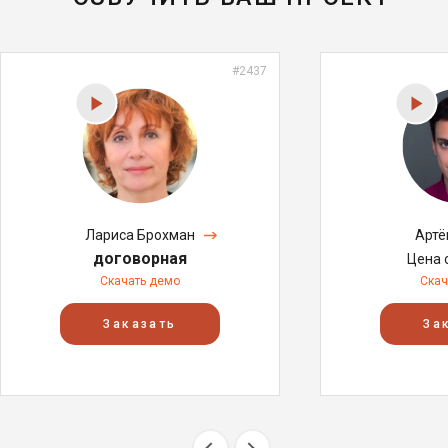
#2437
Лариса Брохман
Артё
договорная
Цена 
Скачать демо
Скач
Заказать
За