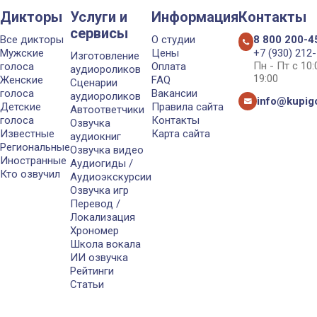
Дикторы
Услуги и
Информация
Контакты
сервисы
Все дикторы
О студии
8 800 200-4
Мужские
Цены
+7 (930) 212
Изготовление
Пн - Пт с 10
голоса
Оплата
аудиороликов
19:00
Женские
FAQ
Сценарии
голоса
Вакансии
аудиороликов
info@kupigo
Детские
Правила сайта
Автоответчики
голоса
Контакты
Озвучка
Известные
Карта сайта
аудиокниг
Региональные
Озвучка видео
Иностранные
Аудиогиды /
Кто озвучил
Аудиоэкскурсии
Озвучка игр
Перевод /
Локализация
Хрономер
Школа вокала
ИИ озвучка
Рейтинги
Статьи