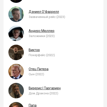
Дэниел О'Фаррелл
Захваченный рейс (2023)
Андерс Мюллер
Заложники (2023)
Виктор
Покерфейс (2022)
Отец Питера
Сын (2022)
Визерис I Таргариен
Дом Дракона (2022)
Папа