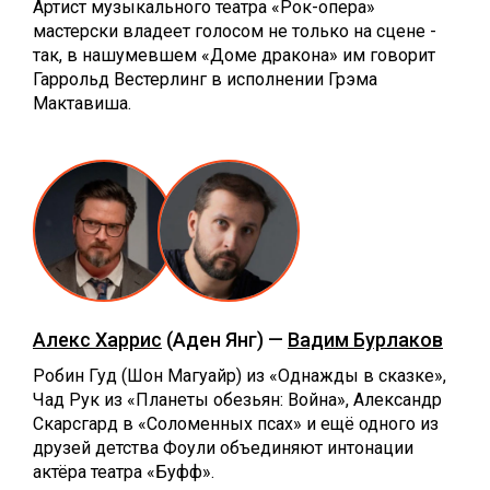
Артист музыкального театра «Рок-опера»
мастерски владеет голосом не только на сцене -
так, в нашумевшем «Доме дракона» им говорит
Гаррольд Вестерлинг в исполнении Грэма
Мактавиша.
Алекс Харрис
(Аден Янг) —
Вадим Бурлаков
Робин Гуд (Шон Магуайр) из «Однажды в сказке»,
Чад Рук из «Планеты обезьян: Война», Александр
Скарсгард в «Соломенных псах» и ещё одного из
друзей детства Фоули объединяют интонации
актёра театра «Буфф».