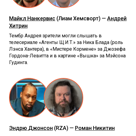
Майкл Нанкервис
(Лиам Хемсворт) —
Андрей
Хитрин
Тембр Андрея зрители могли слышать в
телесериале «Агенты Щ.И.Т.» за Ника Блада (роль
Лэнса Хантера), в «Мистере Кормене» за Джозефа
Гордона-Левитта и в картине «Вышка» за Мэйсона
Гудинга.
Эндрю Джонсон
(RZA) —
Роман Никитин