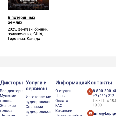
В потерянных
землях
2025, фэнтези, боевик,
приключения, США,
Германия, Канада
Дикторы
Услуги и
Информация
Контакты
сервисы
Все дикторы
О студии
8 800 200-4
Мужские
Цены
+7 (930) 212
Изготовление
Пн - Пт с 10
голоса
Оплата
аудиороликов
19:00
Женские
FAQ
Сценарии
голоса
Вакансии
аудиороликов
info@kupigo
Детские
Правила сайта