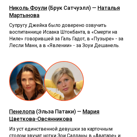
Николь Фоули
(Брук Сатчуэлл) —
Наталья
Мартынова
Супругу Джейка было доверено озвучить
воспитаннице Исаака Штокбанта, в «Смерти на
Ниле» говорившей за Галь Гадот, в «Пузыре» - за
Лесли Манн, а в «Явлении» - за Зоуи Дешанель.
Пенелопа
(Эльза Патаки) —
Мария
Цветкова-Овсянникова
Из уст единственной девушки за карточным
столом звучат нотки Зои Салданы в «Аватаре» и