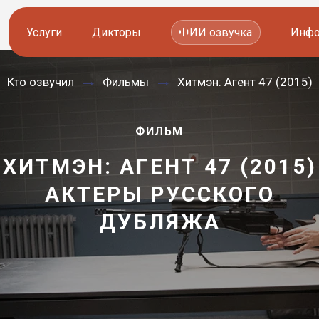
Услуги
Дикторы
ИИ озвучка
Инфо
Кто озвучил
Фильмы
Хитмэн: Агент 47 (2015)
Озвучка видео
Иностранные дикторы
Работа с аудио
Русские дикторы
ФИЛЬМ
Работа с текстом
Актеры озвучки
ХИТМЭН: АГЕНТ 47 (2015)
АКТЕРЫ РУССКОГО
—
Локализация и перевод
Контакты дикторов
ДУБЛЯЖА
Другие услуги
ИИ голоса
8 800 200-45-51
8 800 200-45-51
Заказать звонок
Заказать звонок