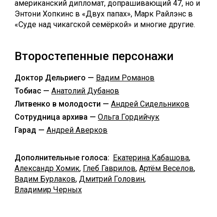
американский дипломат, допрашивающий 47, но и
Энтони Хопкинс в «Двух папах», Марк Райлэнс в
«Суде над чикагской семёркой» и многие другие.
Второстепенные персонажи
Доктор Дельриего —
Вадим Романов
Тобиас —
Анатолий Дубанов
Литвенко в молодости —
Андрей Сидельников
Сотрудница архива —
Ольга Гордийчук
Гарад —
Андрей Аверков
Дополнительные голоса:
Екатерина Кабашова
,
Александр Хомик
,
Глеб Гаврилов
,
Артём Веселов
,
Вадим Бурлаков
,
Дмитрий Головин
,
Владимир Черных