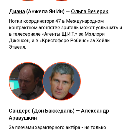
Диана
(Анжела Ян Ин) —
Ольга Вечерик
Нотки координатора 47 в Международном
контрактном агентстве зритель может услышать и
в телесериале «Агенты Щ.И.Т.» за Мэллори
Дженсен, и в «Кристофере Робине» за Хейли
Этвелл.
Сандерс
(Дэн Баккедаль) —
Александр
Аравушкин
За плечами характерного актёра - не только