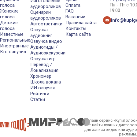
Изготовление
Пн - Пт с 10
голоса
Оплата
аудиороликов
19:00
Женские
FAQ
Сценарии
голоса
Вакансии
аудиороликов
info@kupigo
Детские
Правила сайта
Автоответчики
голоса
Контакты
Озвучка
Известные
Карта сайта
аудиокниг
Региональные
Озвучка видео
Иностранные
Аудиогиды /
Кто озвучил
Аудиоэкскурсии
Озвучка игр
Перевод /
Локализация
Хрономер
Школа вокала
ИИ озвучка
Рейтинги
Статьи
Онлайн сервис «КупиГолос»
позволяет найти лучших дикторов
для записи видео или аудио
рекламы.