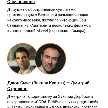
Овсянникова
Девушка с обострёнными чувствами,
проживающая в Берлине и разыскивающая
некоего человека, получила интонации Зои
Салданы из «Аватара» и нескольких фильмов
киновселенной Marvel (персонаж - Гамора).
Джон Смит
(Закари Куинто) —
Дмитрий
Стрелков
Дмитрию, говорившему за Эухенио Дербеса в
оскароносном «CODA: Ребёнок глухих родителей»
и Пэдди Консидайна в «Доме дракона», досталась