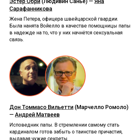
Эстер Обри
(Людивин Санье) —
Яна
Сарафанникова
Жена Петера, офицера швейцарской гвардии.
Была нанята Войелло в качестве помощницы папы
в надежде на то, что у них начнётся сексуальная
связь.
Дон Томмасо Вильетти
(Марчелло Ромоло)
—
Андрей Матвеев
Исповедник папы. В стремлении самому стать
кардиналом готов забыть о таинстве причастия,
выдавая чужие секреты.