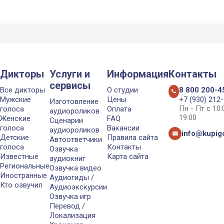
Дикторы
Услуги и
Информация
Контакты
сервисы
Все дикторы
О студии
8 800 200-4
Мужские
Цены
+7 (930) 212
Изготовление
Пн - Пт с 10
голоса
Оплата
аудиороликов
19:00
Женские
FAQ
Сценарии
голоса
Вакансии
аудиороликов
info@kupigo
Детские
Правила сайта
Автоответчики
голоса
Контакты
Озвучка
Известные
Карта сайта
аудиокниг
Региональные
Озвучка видео
Иностранные
Аудиогиды /
Кто озвучил
Аудиоэкскурсии
Озвучка игр
Перевод /
Локализация