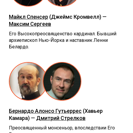
Майкл Спенсер
(Джеймс Кромвелл) —
Максим Сергеев
Его Высокопреосвященство кардинал. Бывший
архиепископ Нью-Йорка и наставник Ленни
Белардо.
Бернардо Алонсо Гутьеррес
(Хавьер
Камара) —
Дмитрий Стрелков
Преосвященный монсеньор, впоследствии Его