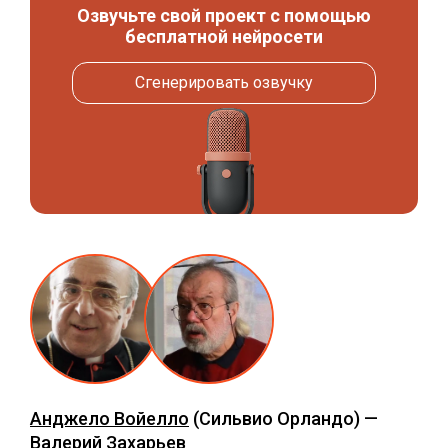
Озвучьте свой проект с помощью
бесплатной нейросети
Сгенерировать озвучку
Анджело Войелло
(Сильвио Орландо) —
Валерий Захарьев