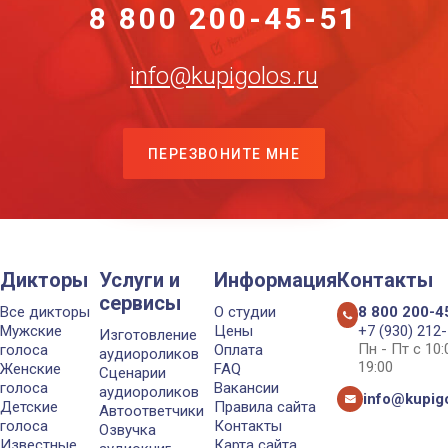
8 800 200-45-51
info@kupigolos.ru
ПЕРЕЗВОНИТЕ МНЕ
Дикторы
Услуги и
Информация
Контакты
сервисы
Все дикторы
О студии
8 800 200-4
Мужские
Цены
+7 (930) 212
Изготовление
Пн - Пт с 10
голоса
Оплата
аудиороликов
19:00
Женские
FAQ
Сценарии
голоса
Вакансии
аудиороликов
info@kupigo
Детские
Правила сайта
Автоответчики
голоса
Контакты
Озвучка
Известные
Карта сайта