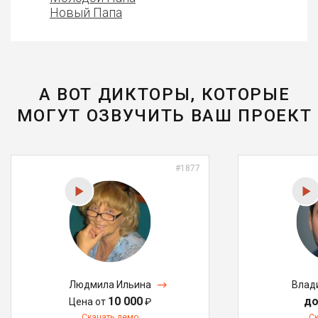
Новый Папа
А ВОТ ДИКТОРЫ, КОТОРЫЕ
МОГУТ ОЗВУЧИТЬ ВАШ ПРОЕКТ
#1877
Людмила Ильина
Влад
10 000
до
Цена от
₽
Скачать демо
С