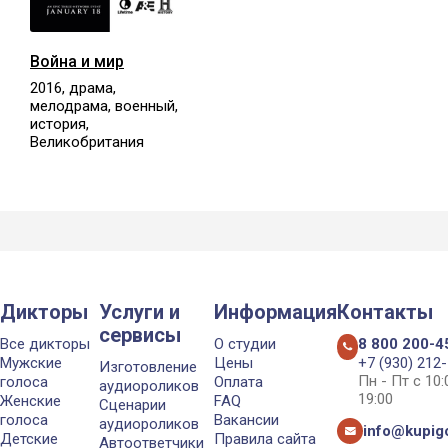
Война и мир
2016, драма,
мелодрама, военный,
история,
Великобритания
Дикторы
Услуги и
Информация
Контакты
сервисы
Все дикторы
О студии
8 800 200-4
Мужские
Цены
+7 (930) 212
Изготовление
Пн - Пт с 10
голоса
Оплата
аудиороликов
19:00
Женские
FAQ
Сценарии
голоса
Вакансии
аудиороликов
info@kupigo
Детские
Правила сайта
Автоответчики