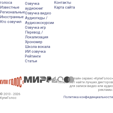
голоса
Контакты
Озвучка
Известные
Карта сайта
аудиокниг
Региональные
Озвучка видео
Иностранные
Аудиогиды /
Кто озвучил
Аудиоэкскурсии
Озвучка игр
Перевод /
Локализация
Хрономер
Школа вокала
ИИ озвучка
Рейтинги
Статьи
Онлайн сервис «КупиГолос»
позволяет найти лучших дикторов
для записи видео или аудио
рекламы.
© 2013 - 2026
Политика конфиденциальности
КупиГолос