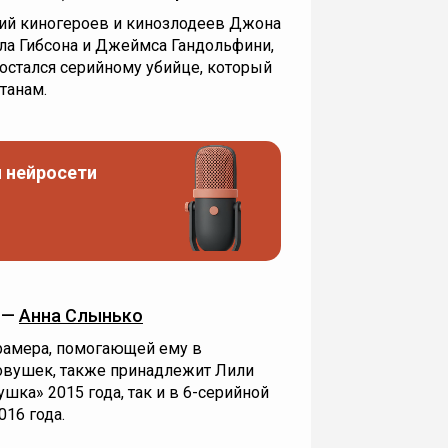
ий киногероев и кинозлодеев Джона
ела Гибсона и Джеймса Гандольфини,
достался серийному убийце, который
танам.
 нейросети
 —
Анна Слынько
амера, помогающей ему в
овушек, также принадлежит Лили
шка» 2015 года, так и в 6-серийной
016 года.