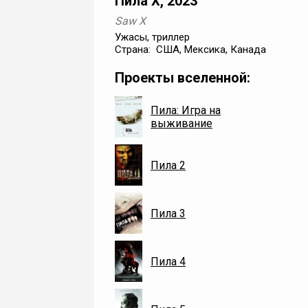
Пила X, 2023
Saw X
Ужасы, триллер
Страна: США, Мексика, Канада
Проекты вселенной:
Пила: Игра на
выживание
Пила 2
Пила 3
Пила 4