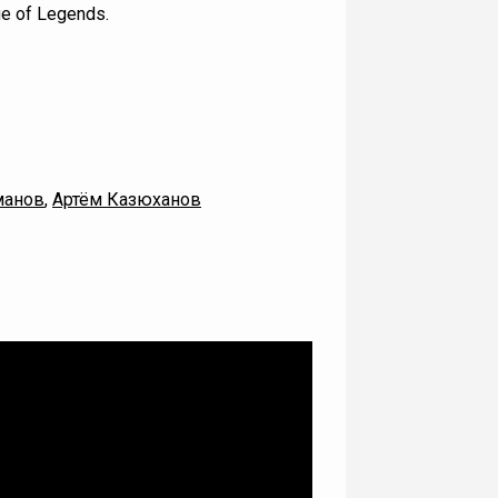
e of Legends.
манов
,
Артём Казюханов