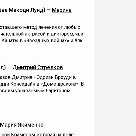
ве Макоди Лунд) —
Марина
ботавшего метод лечения от любых
чательной актрисой и диктором, чьи
з Канаты в «Звёздных войнах» и Аяк
нд) —
Дмитрий Стрелков
азов Дмитрия - Эдриан Броуди в
эдди Консидайн в «Доме дракона». В
 своим узнаваемым баритоном
Мария Якименко
нной Крамером, которая на деле