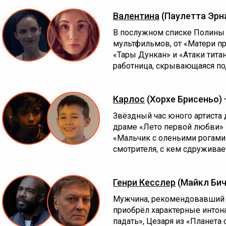
Валентина
(Паулетта Эрн
В послужном списке Полины 
мультфильмов, от «Матери п
«Тары Дункан» и «Атаки титан
работница, скрывающаяся по
Карлос
(Хорхе Брисеньо)
Звёздный час юного артиста 
драме «Лето первой любви»
«Мальчик с оленьими рогами»
смотрителя, с кем сдруживае
Генри Кесслер
(Майкл Бич
Мужчина, рекомендовавший 
приобрёл характерные интон
падать», Цезаря из «Планета