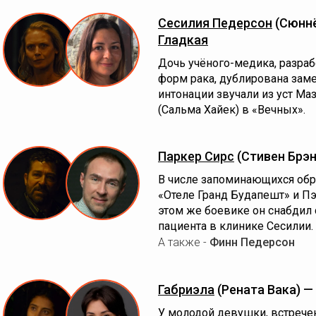
Сесилия Педерсон
(Сюннё
Гладкая
Дочь учёного-медика, разра
форм рака, дублирована заме
интонации звучали из уст Ма
(Сальма Хайек) в «Вечных».
Паркер Сирс
(Стивен Брэ
В числе запоминающихся обр
«Отеле Гранд Будапешт» и П
этом же боевике он снабдил
пациента в клинике Сесилии.
А также -
Финн Педерсон
Габриэла
(Рената Вака) —
У молодой девушки, встрече