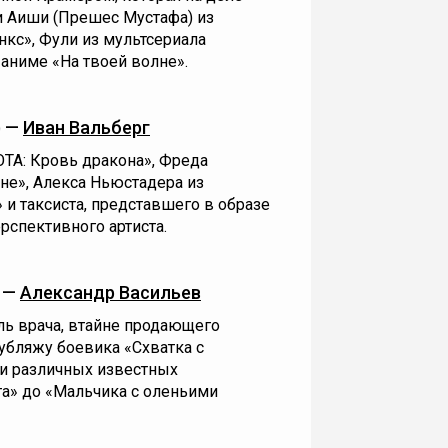
и Аиши (Прешес Мустафа) из
нкс», Фули из мультсериала
 аниме «На твоей волне».
) —
Иван Вальберг
OTA: Кровь дракона», Фреда
не», Алекса Ньюстадера из
и таксиста, представшего в образе
рспективного артиста.
) —
Александр Васильев
ль врача, втайне продающего
дубляжу боевика «Схватка с
и различных известных
та» до «Мальчика с оленьими