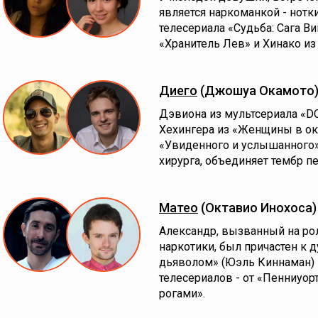
является наркоманкой - нотк
телесериала «Судьба: Сага Ви
«Хранитель Лев» и Хинако из
Диего
(Джошуа Окамото
Дэвиона из мультсериала «D
Хехингера из «Женщины в ок
«Увиденного и услышанного» 
хирурга, объединяет тембр пе
Матео
(Октавио Инохоса
Александр, вызванный на ро
наркотики, был причастен к 
дьяволом» (Юэль Киннаман) 
телесериалов - от «Пенниуор
рогами».