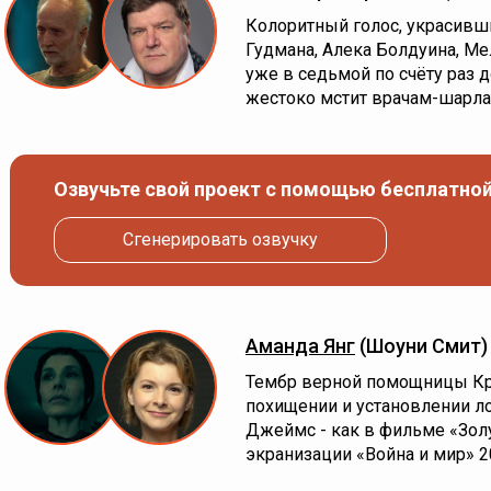
Колоритный голос, украсивш
Гудмана, Алека Болдуина, М
уже в седьмой по счёту раз 
жестоко мстит врачам-шарла
Озвучьте свой проект с помощью бесплатной
Сгенерировать озвучку
Аманда Янг
(Шоуни Смит)
Тембр верной помощницы Кр
похищении и установлении л
Джеймс - как в фильме «Золу
экранизации «Война и мир» 2