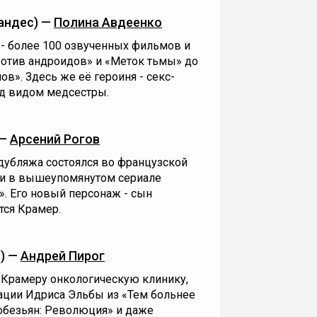
андес) —
Полина Авдеенко
- более 100 озвученных фильмов и
ротив андроидов» и «Меток тьмы» до
ов». Здесь же её героиня - секс-
д видом медсестры.
 —
Арсений Рогов
дубляжа состоялся во французской
 и в вышеупомянутом сериале
. Его новый персонаж - сын
тся Крамер.
) —
Андрей Пирог
Крамеру онкологическую клинику,
ации Идриса Эльбы из «Тем больнее
 обезьян: Революция» и даже