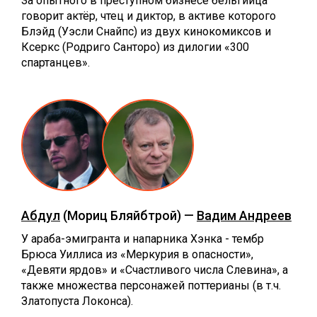
За опытного в преступном бизнесе бельгийца
говорит актёр, чтец и диктор, в активе которого
Блэйд (Уэсли Снайпс) из двух кинокомиксов и
Ксеркс (Родриго Санторо) из дилогии «300
спартанцев».
Абдул
(Мориц Бляйбтрой) —
Вадим Андреев
У араба-эмигранта и напарника Хэнка - тембр
Брюса Уиллиса из «Меркурия в опасности»,
«Девяти ярдов» и «Счастливого числа Слевина», а
также множества персонажей поттерианы (в т.ч.
Златопуста Локонса).