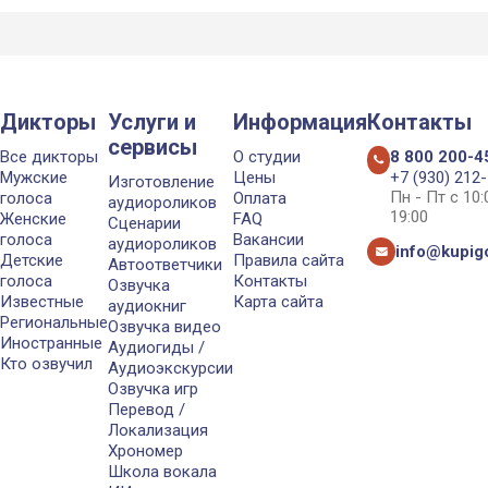
Дикторы
Услуги и
Информация
Контакты
сервисы
Все дикторы
О студии
8 800 200-4
Мужские
Цены
+7 (930) 212
Изготовление
Пн - Пт с 10
голоса
Оплата
аудиороликов
19:00
Женские
FAQ
Сценарии
голоса
Вакансии
аудиороликов
info@kupigo
Детские
Правила сайта
Автоответчики
голоса
Контакты
Озвучка
Известные
Карта сайта
аудиокниг
Региональные
Озвучка видео
Иностранные
Аудиогиды /
Кто озвучил
Аудиоэкскурсии
Озвучка игр
Перевод /
Локализация
Хрономер
Школа вокала