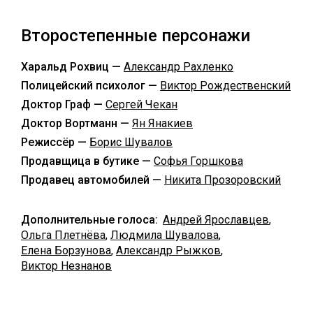
Второстепенные персонажи
Харальд Рохвиц —
Александр Рахленко
Полицейский психолог —
Виктор Рождественский
Доктор Граф —
Сергей Чекан
Доктор Вортманн —
Ян Янакиев
Режиссёр —
Борис Шувалов
Продавщица в бутике —
Софья Горшкова
Продавец автомобилей —
Никита Прозоровский
Дополнительные голоса:
Андрей Ярославцев
,
Ольга Плетнёва
,
Людмила Шувалова
,
Елена Борзунова
,
Александр Рыжков
,
Виктор Незнанов