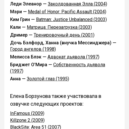
Леди Элеанор —
Заколдованная Элла (2004)
Мэри —
Medal of Honor: Pacific Assault (2004)
Ким Грин —
Batman: Justice Unbalanced (2003)
Кали —
Матрица: Перезагрузка (2003)
Дример —
Тренировочный день (2001)
Дочь Бэлфорд, Ханна (внучка Мессинджера) —
Город ангелов (1998)
Мелисса Блэк —
Адвокат дьявола (1997)
Бриджет О'Мира —
Собственность дьявола
(1997)
Анна —
Золотой глаз (1995)
Елена Борзунова также участвовала в
озвучке следующих проектов:
InFamous (2009)
Killzone 2 (2009)
BlackSite: Area 51 (2007)