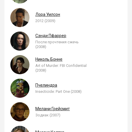
Лора Уилсон
2012 (2009)
Сэнди Пфаррер
После прочтения сжечь
(2008)
Николь Бонне
Art of Murder: FBI Confidential
(2008)
Пчелиндра
Insecticide: Part One (2008)
Мелани Грейсмит
Зодиак (2007)