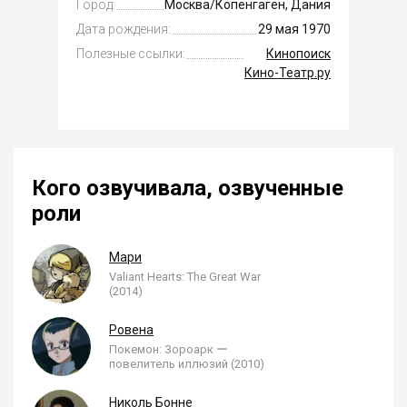
Город:
Москва/Копенгаген, Дания
Дата рождения:
29 мая 1970
Полезные ссылки:
Кинопоиск
Кино-Театр.ру
Кого озвучивала, озвученные
роли
Мари
Valiant Hearts: The Great War
(2014)
Ровена
Покемон: Зороарк ー
повелитель иллюзий (2010)
Николь Бонне