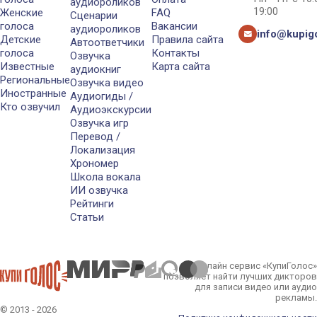
аудиороликов
19:00
Женские
FAQ
Сценарии
голоса
Вакансии
аудиороликов
info@kupigo
Детские
Правила сайта
Автоответчики
голоса
Контакты
Озвучка
Известные
Карта сайта
аудиокниг
Региональные
Озвучка видео
Иностранные
Аудиогиды /
Кто озвучил
Аудиоэкскурсии
Озвучка игр
Перевод /
Локализация
Хрономер
Школа вокала
ИИ озвучка
Рейтинги
Статьи
Онлайн сервис «КупиГолос»
позволяет найти лучших дикторов
для записи видео или аудио
рекламы.
© 2013 - 2026