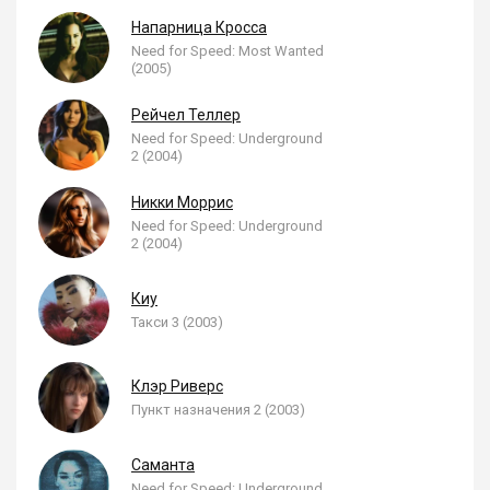
Напарница Кросса
Need for Speed: Most Wanted
(2005)
Рейчел Теллер
Need for Speed: Underground
2 (2004)
Никки Моррис
Need for Speed: Underground
2 (2004)
Киу
Такси 3 (2003)
Клэр Риверс
Пункт назначения 2 (2003)
Саманта
Need for Speed: Underground