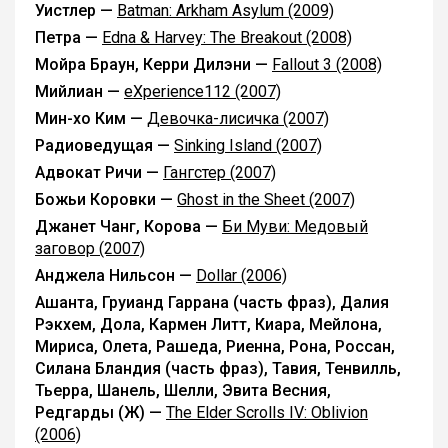
Уистлер —
Batman: Arkham Asylum (2009)
Петра —
Edna & Harvey: The Breakout (2008)
Мойра Браун, Керри Дилэни —
Fallout 3 (2008)
Мийлиан —
eXperience112 (2007)
Мин-хо Ким —
Девочка-лисичка (2007)
Радиоведущая —
Sinking Island (2007)
Адвокат Ричи —
Гангстер (2007)
Божьи Коровки —
Ghost in the Sheet (2007)
Джанет Чанг, Корова —
Би Муви: Медовый
заговор (2007)
Анджела Нильсон —
Dollar (2006)
Ашанта, Груианд Гаррана (часть фраз), Далия
Рэкхем, Дола, Кармен Литт, Киара, Мейлона,
Мириса, Олета, Рашеда, Риенна, Рона, Россан,
Силана Бландия (часть фраз), Тавия, Тенвилль,
Тьерра, Шанель, Шелли, Эвита Весния,
Редгарды (Ж) —
The Elder Scrolls IV: Oblivion
(2006)