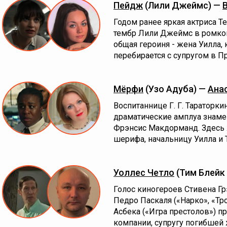
Пейдж
(Лили Джеймс) —
Годом ранее яркая актриса Т
тембр Лили Джеймс в ромком
общая героиня - жена Уилла,
перебирается с супругом в П
Мёрфи
(Узо Адуба) —
Ана
Воспитаннице Г. Г. Тараторки
драматические амплуа знаме
Фрэнсис Макдорманд. Здесь 
шерифа, начальницу Уилла и 
Уоллес Четло
(Тим Блейк
Голос киногероев Стивена Грэ
Педро Паскаля («Нарко», «Тр
Асбека («Игра престолов») п
компании, супругу погибшей