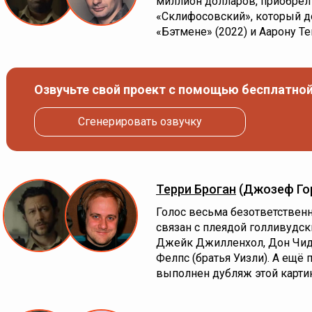
миллион долларов, приобрёл
«Склифосовский», который до
«Бэтмене» (2022) и Аарону Т
Озвучьте свой проект с помощью бесплатной
Сгенерировать озвучку
Терри Броган
(Джозеф Го
Голос весьма безответственн
связан с плеядой голливудски
Джейк Джилленхол, Дон Чид
Фелпс (братья Уизли). А ещё
выполнен дубляж этой карти