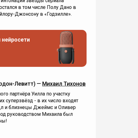
 интонации звезды сериала
стался в том числе Полу Дано в
ейлору-Джонсону в «Годзилле».
 нейросети
рдон-Левитт) —
Михаил Тихонов
ого партнёра Уилла по участку
х суперзвёзд - в их число входят
л и близнецы Джеймс и Оливер
 под руководством Михаила был
ны!