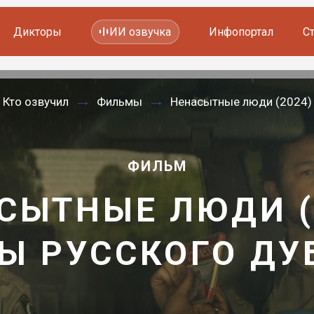
Дикторы
ИИ озвучка
Инфопортал
С
Фильмов и сериалов
Кто озвучил
Фильмы
Ненасытные люди (2024)
Мультфильмов
YouTube каналов
Видеорекламы
ФИЛЬМ
СЫТНЫЕ ЛЮДИ (
Ы РУССКОГО Д
—