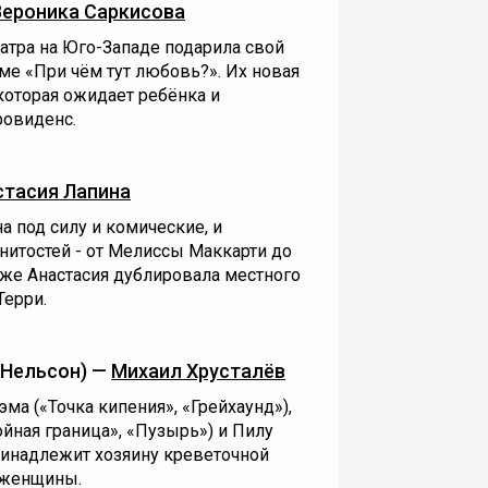
Вероника Саркисова
еатра на Юго-Западе подарила свой
е «При чём тут любовь?». Их новая
 которая ожидает ребёнка и
ровиденс.
стасия Лапина
на под силу и комические, и
нитостей - от Мелиссы Маккарти до
же Анастасия дублировала местного
Терри.
 Нельсон) —
Михаил Хрусталёв
ма («Точка кипения», «Грейхаунд»),
ойная граница», «Пузырь») и Пилу
ринадлежит хозяину креветочной
 женщины.