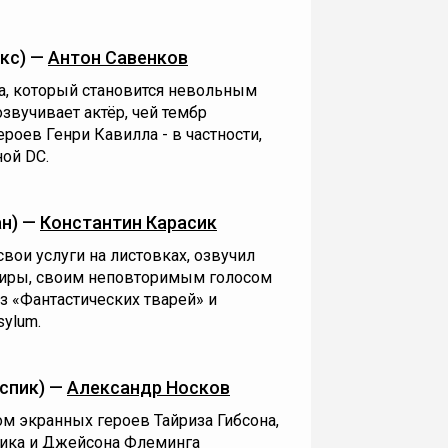
кс) —
Антон Савенков
, который становится невольным
звучивает актёр, чей тембр
роев Генри Кавилла - в частности,
ой DC.
н) —
Константин Карасик
ои услуги на листовках, озвучил
атиры, своим неповторимым голосом
з «Фантастических тварей» и
sylum.
спик) —
Александр Носков
 экранных героев Тайриза Гибсона,
ика и Джейсона Флеминга