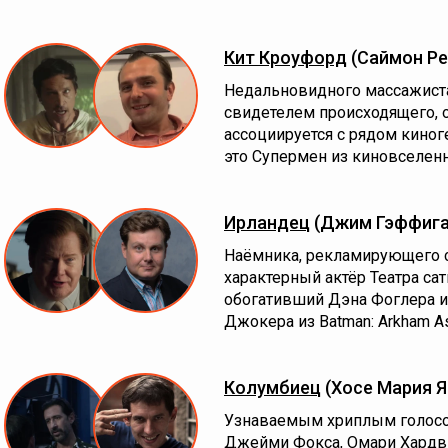
Кит Кроуфорд
(Саймон Ре
Недальновидного массажиста
свидетелем происходящего, о
ассоциируется с рядом киноге
это Супермен из киновселенн
Ирландец
(Джим Гэффига
Наёмника, рекламирующего св
характерный актёр Театра с
обогативший Дэна Фоглера и
Джокера из Batman: Arkham A
Колумбиец
(Хосе Мария Я
Узнаваемым хриплым голосом
Джейми Фокса, Омари Хардв