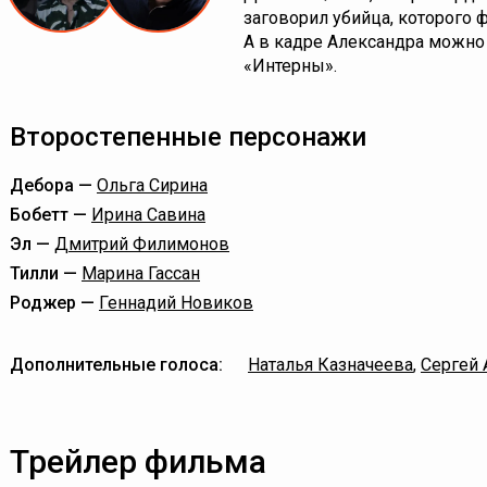
заговорил убийца, которого 
А в кадре Александра можно у
«Интерны».
Второстепенные персонажи
Дебора —
Ольга Сирина
Бобетт —
Ирина Савина
Эл —
Дмитрий Филимонов
Тилли —
Марина Гассан
Роджер —
Геннадий Новиков
Дополнительные голоса:
Наталья Казначеева
,
Сергей
Трейлер фильма