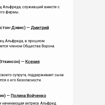
щ Альфреда, служивший вместе с
его фирмы.
лстон-Дэвис) —
Дмитрий
тец Альфреда, в прошлом
ется членом Общества Ворона.
Эткинсон) —
Ксения
 своего супруга, поддерживает сына
тся о его безопасности.
ин) —
Полина Войченко
и начинающая актриса. Альфред