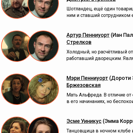
Шотландец, ещё один товари
ним и ставший сотрудником 
Артур Пенниуорт
(Иан Па
Стрелков
Холодный, но расчётливый о
работавший дворецким. Явля
Мэри Пенниуорт
(Дороти 
Бржезовская
Мать Альфреда. В отличие от
в его начинаниях, но беспокои
Эсме Уиникус
(Эмма Корр
Танцовщица в ночном клубе 