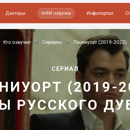
Дикторы
ИИ озвучка
Инфопортал
С
Фильмов и сериалов
Кто озвучил
Сериалы
Пенниуорт (2019-2022)
Мультфильмов
YouTube каналов
Видеорекламы
СЕРИАЛ
НИУОРТ (2019-2
Ы РУССКОГО Д
—