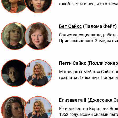
влюбляется в неё, и та отвеч
Бет Сайкс
(Палома Фейт)
Садистка-социопатка, работа
Привязывается к Эсме, захва
Пегги Сайкс
(Полли Уокер
Матриарх семейства Сайкс, 
графства Ланкашир. Предана 
Елизавета II
(Джессика Э
Её величество Королева Вели
1952 году. Всеми силами пыт