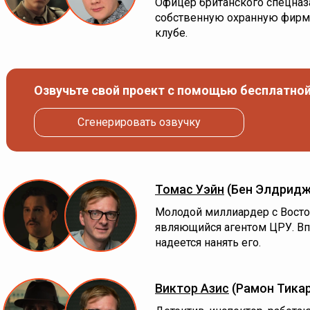
Офицер британского спецназа
собственную охранную фирм
клубе.
Озвучьте свой проект с помощью бесплатной
Сгенерировать озвучку
Томас Уэйн
(Бен Элдридж
Молодой миллиардер с Восто
являющийся агентом ЦРУ. В
надеется нанять его.
Виктор Азис
(Рамон Тика