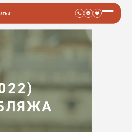
татьи
022)
УБЛЯЖА