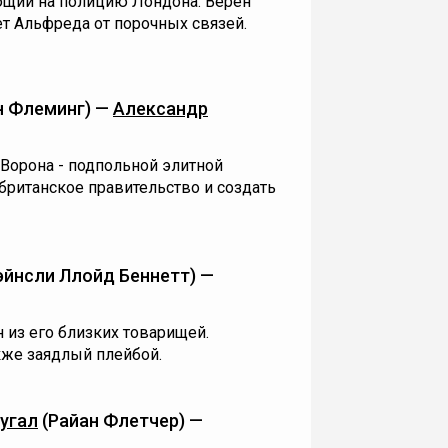
ющий на полицию Лондона. Верен
ет Альфреда от порочных связей.
 Флеминг) —
Александр
Ворона - подпольной элитной
 британское правительство и создать
эйнсли Ллойд Беннетт) —
 из его близких товарищей.
акже заядлый плейбой.
угал
(Райан Флетчер) —