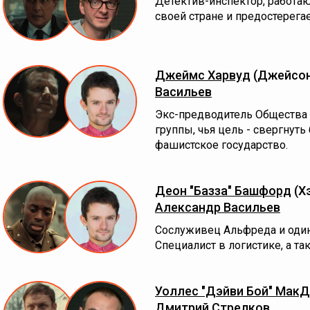
Детектив-инспектор, работа
своей стране и предостерега
Джеймс Харвуд
(Джейсон
Васильев
Экс-предводитель Общества 
группы, чья цель - свергнуть
фашистское государство.
Деон "Базза" Башфорд
(Х
Александр Васильев
Сослуживец Альфреда и один
Специалист в логистике, а т
Уоллес "Дэйви Бой" МакД
Дмитрий Стрелков