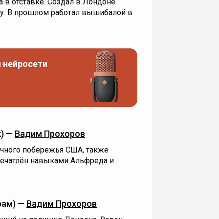
 в отставке. Создал в Лондоне
у. В прошлом работал вышибалой в
 нейросети
) —
Вадим Прохоров
чного побережья США, также
печатлён навыками Альфреда и
рам) —
Вадим Прохоров