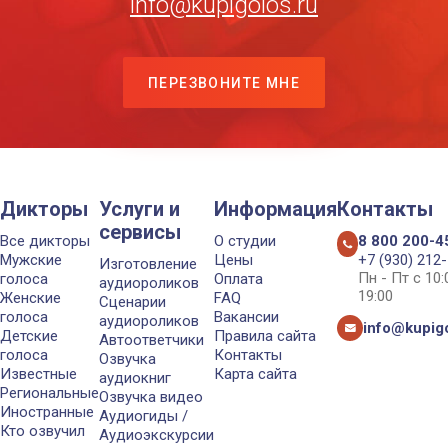
info@kupigolos.ru
ПЕРЕЗВОНИТЕ МНЕ
Дикторы
Услуги и
Информация
Контакты
сервисы
Все дикторы
О студии
8 800 200-4
Мужские
Цены
+7 (930) 212
Изготовление
Пн - Пт с 10
голоса
Оплата
аудиороликов
19:00
Женские
FAQ
Сценарии
голоса
Вакансии
аудиороликов
info@kupigo
Детские
Правила сайта
Автоответчики
голоса
Контакты
Озвучка
Известные
Карта сайта
аудиокниг
Региональные
Озвучка видео
Иностранные
Аудиогиды /
Кто озвучил
Аудиоэкскурсии