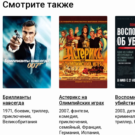
Смотрите также
Бриллианты
Астерикс на
Воспоми
навсегда
Олимпийских играх
убийств
1971, боевик, триллер,
2007, фэнтези,
2003, дет
приключения,
комедия,
криминал
Великобритания
приключения,
триллер,
семейный, Франция,
Германия, Испания,