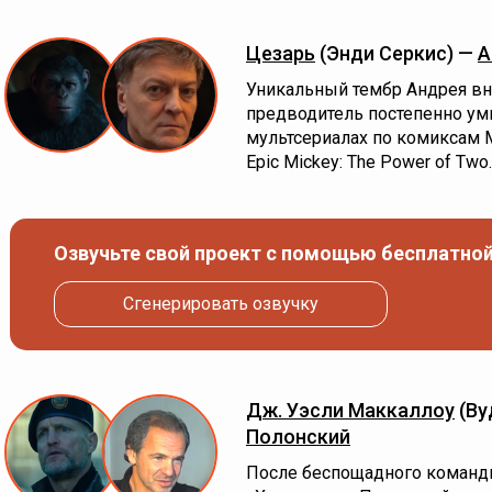
Цезарь
(Энди Серкис) —
А
Уникальный тембр Андрея вн
предводитель постепенно умн
мультсериалах по комиксам M
Epic Mickey: The Power of Two.
Озвучьте свой проект с помощью бесплатной
Сгенерировать озвучку
Дж. Уэсли Маккаллоу
(Ву
Полонский
После беспощадного команди