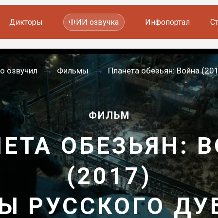
Дикторы
ИИ озвучка
Инфопортал
С
Фильмов и сериалов
о озвучил
Фильмы
Планета обезьян: Война (20
Мультфильмов
YouTube каналов
Видеорекламы
ФИЛЬМ
ЕТА ОБЕЗЬЯН: 
(2017)
Ы РУССКОГО Д
—