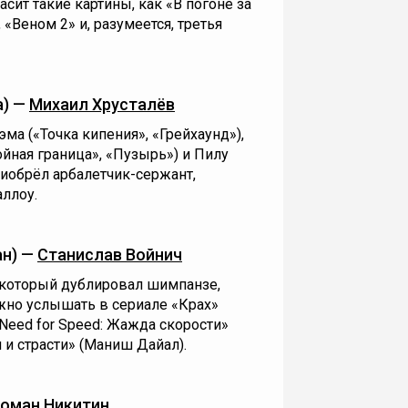
сит такие картины, как «В погоне за
«Веном 2» и, разумеется, третья
а) —
Михаил Хрусталёв
ма («Точка кипения», «Грейхаунд»),
ойная граница», «Пузырь») и Пилу
риобрёл арбалетчик-сержант,
ллоу.
ан) —
Станислав Войнич
, который дублировал шимпанзе,
жно услышать в сериале «Крах»
Need for Speed: Жажда скорости»
 и страсти» (Маниш Дайал).
оман Никитин