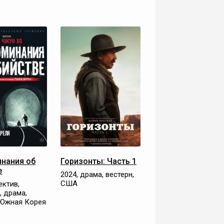
нания об
Горизонты: Часть 1
е
2024, драма, вестерн,
США
ектив,
, драма,
 Южная Корея