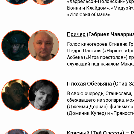
«Харрельсон-Полонский» укра
Бонни и Клайдом», «Мидуэй», 
«Иллюзия обмана».
Причер
(Гэбриел Чаварри
Голос киногероев Стивена Грэ
Педро Паскаля («Нарко», «Тр
Асбека («Игра престолов») п
служащий под началом Макка
Плохая Обезьяна
(Стив З
В свою очередь, Станислава
сбежавшего из зоопарка, мо
(Джейми Дорнан), фильмах «
(Доминик Купер) и «Пряности
Красный
(Тай Олссон) —
Р