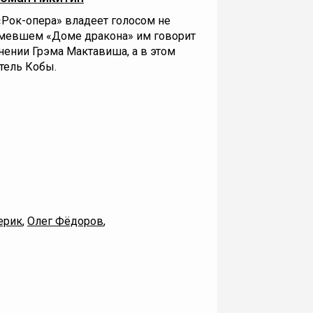
«Рок-опера» владеет голосом не
шумевшем «Доме дракона» им говорит
нении Грэма Мактавиша, а в этом
тель Кобы.
ерик
,
Олег Фёдоров
,