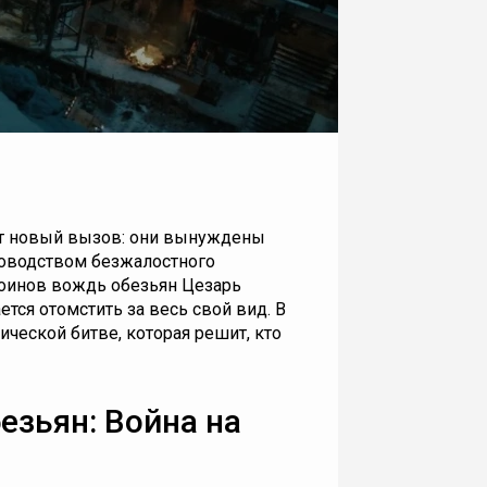
т новый вызов: они вынуждены
ководством безжалостного
воинов вождь обезьян Цезарь
тся отомстить за весь свой вид. В
ческой битве, которая решит, кто
езьян: Война на