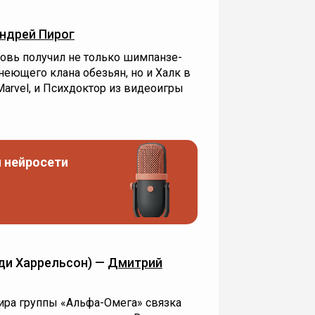
ндрей Пирог
овь получил не только шимпанзе-
еющего клана обезьян, но и Халк в
arvel, и Психдоктор из видеоигры
 нейросети
ди Харрельсон) —
Дмитрий
ра группы «Альфа-Омега» связка