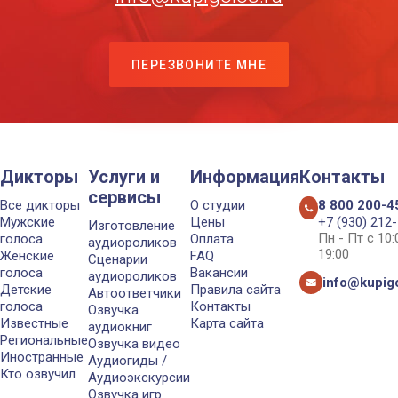
ПЕРЕЗВОНИТЕ МНЕ
Дикторы
Услуги и
Информация
Контакты
сервисы
Все дикторы
О студии
8 800 200-4
Мужские
Цены
+7 (930) 212
Изготовление
Пн - Пт с 10
голоса
Оплата
аудиороликов
19:00
Женские
FAQ
Сценарии
голоса
Вакансии
аудиороликов
info@kupigo
Детские
Правила сайта
Автоответчики
голоса
Контакты
Озвучка
Известные
Карта сайта
аудиокниг
Региональные
Озвучка видео
Иностранные
Аудиогиды /
Кто озвучил
Аудиоэкскурсии
Озвучка игр