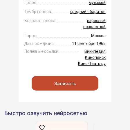
Голос:
мужской
Тембр голоса:
средний - баритон
Возраст голоса:
взрослый
возрастной
Город:
Москва
Дата рождения:
11 сентября 1965
Полезные ссылки:
Википедия
Кинопоиск
Кино-Театр.ру
Записать
Быстро озвучить нейросетью