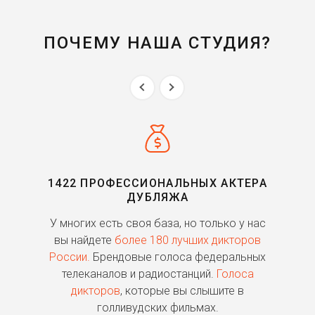
ПОЧЕМУ НАША СТУДИЯ?
1422 ПРОФЕССИОНАЛЬНЫХ АКТЕРА
ДУБЛЯЖА
ь
У многих есть своя база, но только у нас
П
го
вы найдете
более 180 лучших дикторов
России.
Брендовые голоса федеральных
о
телеканалов и радиостанций.
Голоса
дикторов
, которые вы слышите в
п
голливудских фильмах.