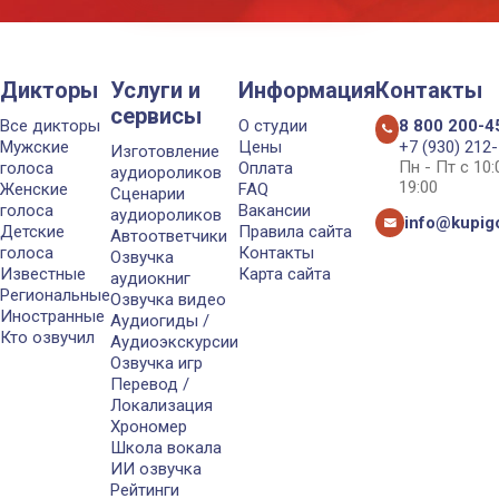
Дикторы
Услуги и
Информация
Контакты
сервисы
Все дикторы
О студии
8 800 200-4
Мужские
Цены
+7 (930) 212
Изготовление
Пн - Пт с 10
голоса
Оплата
аудиороликов
19:00
Женские
FAQ
Сценарии
голоса
Вакансии
аудиороликов
info@kupigo
Детские
Правила сайта
Автоответчики
голоса
Контакты
Озвучка
Известные
Карта сайта
аудиокниг
Региональные
Озвучка видео
Иностранные
Аудиогиды /
Кто озвучил
Аудиоэкскурсии
Озвучка игр
Перевод /
Локализация
Хрономер
Школа вокала
ИИ озвучка
Рейтинги