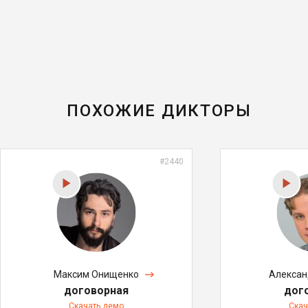
ПОХОЖИЕ ДИКТОРЫ
#2440
Максим Онищенко
Алексан
договорная
дог
Скачать демо
Скач