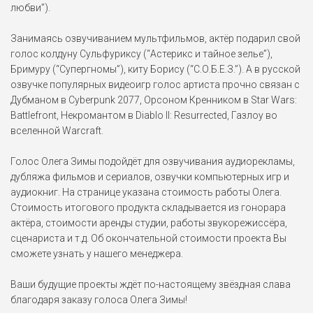
любви”).
Занимаясь озвучиванием мультфильмов, актёр подарил свой
голос колдуну Сульфуриксу (“Астерикс и тайное зелье”),
Бримуру (“Супергномы”), киту Борису (“С.О.Б.Е.З.”). А в русской
озвучке популярных видеоигр голос артиста прочно связан с
Дубманом в Cyberpunk 2077, Орсоном Кренником в Star Wars:
Battlefront, Некромантом в Diablo II: Resurrected, Газлоу во
вселенной Warcraft.
Голос Олега Зимы подойдёт для озвучивания аудиорекламы,
дубляжа фильмов и сериалов, озвучки компьютерных игр и
аудиокниг. На странице указана стоимость работы Олега.
Стоимость итогового продукта складывается из гонорара
актёра, стоимости аренды студии, работы звукорежиссёра,
сценариста и т.д. Об окончательной стоимости проекта Вы
сможете узнать у нашего менеджера.
Ваши будущие проекты ждёт по-настоящему звёздная слава
благодаря заказу голоса Олега Зимы!