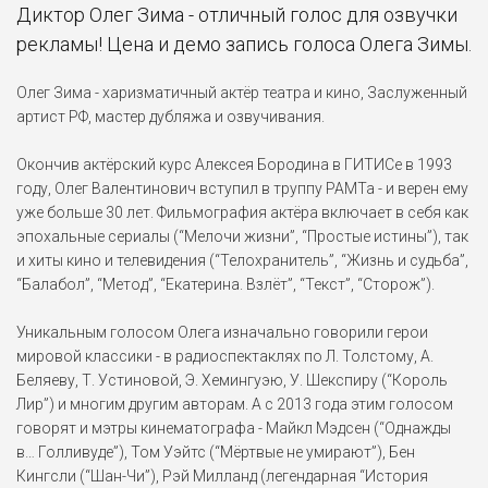
Диктор Олег Зима - отличный голос для озвучки
рекламы! Цена и демо запись голоса Олега Зимы.
Олег Зима - харизматичный актёр театра и кино, Заслуженный
артист РФ, мастер дубляжа и озвучивания.
Окончив актёрский курс Алексея Бородина в ГИТИСе в 1993
году, Олег Валентинович вступил в труппу РАМТа - и верен ему
уже больше 30 лет. Фильмография актёра включает в себя как
эпохальные сериалы (“Мелочи жизни”, “Простые истины”), так
и хиты кино и телевидения (“Телохранитель”, “Жизнь и судьба”,
“Балабол”, “Метод”, “Екатерина. Взлёт”, “Текст”, “Сторож”).
Уникальным голосом Олега изначально говорили герои
мировой классики - в радиоспектаклях по Л. Толстому, А.
Беляеву, Т. Устиновой, Э. Хемингуэю, У. Шекспиру (“Король
Лир”) и многим другим авторам. А с 2013 года этим голосом
говорят и мэтры кинематографа - Майкл Мэдсен (“Однажды
в… Голливуде”), Том Уэйтс (“Мёртвые не умирают”), Бен
Кингсли (“Шан-Чи”), Рэй Милланд (легендарная “История