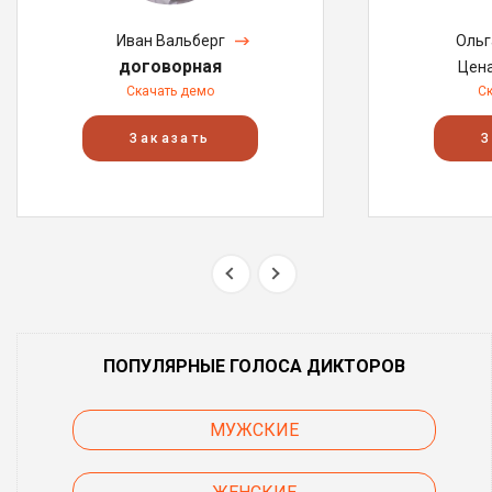
Иван Вальберг
Ольг
договорная
Цен
Скачать демо
С
Заказать
З
ПОПУЛЯРНЫЕ ГОЛОСА ДИКТОРОВ
МУЖСКИЕ