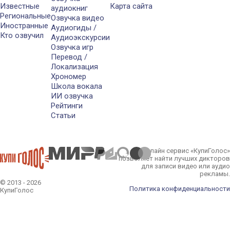
Известные
Карта сайта
аудиокниг
Региональные
Озвучка видео
Иностранные
Аудиогиды /
Кто озвучил
Аудиоэкскурсии
Озвучка игр
Перевод /
Локализация
Хрономер
Школа вокала
ИИ озвучка
Рейтинги
Статьи
Онлайн сервис «КупиГолос»
позволяет найти лучших дикторов
для записи видео или аудио
рекламы.
© 2013 - 2026
Политика конфиденциальности
КупиГолос