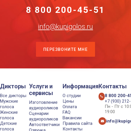
8 800 200-45-51
info@kupigolos.ru
ПЕРЕЗВОНИТЕ МНЕ
Дикторы
Услуги и
Информация
Контакты
сервисы
Все дикторы
О студии
8 800 200-4
Мужские
Цены
+7 (930) 212
Изготовление
Пн - Пт с 10
голоса
Оплата
аудиороликов
19:00
Женские
FAQ
Сценарии
голоса
Вакансии
аудиороликов
info@kupigo
Детские
Правила сайта
Автоответчики
голоса
Контакты
Озвучка