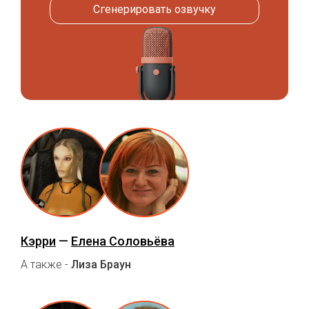
Сгенерировать озвучку
Кэрри
—
Елена Соловьёва
А также -
Лиза Браун