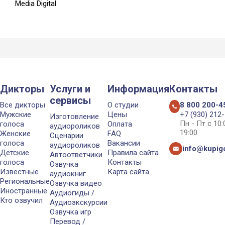
Media Digital
Дикторы
Услуги и
Информация
Контакты
сервисы
Все дикторы
О студии
8 800 200-4
Мужские
Цены
+7 (930) 212
Изготовление
Пн - Пт с 10
голоса
Оплата
аудиороликов
19:00
Женские
FAQ
Сценарии
голоса
Вакансии
аудиороликов
info@kupigo
Детские
Правила сайта
Автоответчики
голоса
Контакты
Озвучка
Известные
Карта сайта
аудиокниг
Региональные
Озвучка видео
Иностранные
Аудиогиды /
Кто озвучил
Аудиоэкскурсии
Озвучка игр
Перевод /